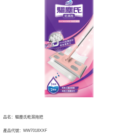
每笔NT$60，满NT$599(含以上)免运费
出。使用AFTEE下訂可以延長您收到商品前的繳費天數，但無法保證一定能
夠在期限內收到商品(例如:預購商品或預計到貨時間較長者)。因此無論收到
付款後7-11取貨
商品與否，仍需要請您在AFTEE規定的時間內完成繳費。
每笔NT$60，满NT$599(含以上)免运费
二、付款限制
1. 初次使用 AFTEE 時，將依認證結果及本公司審查結果，核予每個人不同
宅配
之上限額度
2. 結帳金額須大於NT$30
每笔NT$120，满NT$899(含以上)免运费
3. 目前僅支援台灣會員
三、聲明條款
「AFTEE先享後付」(下稱本服務)乃由恩沛科技股份有限公司(下稱 AFTEE )
所提供，並由 AFTEE 向您收取款項。因使用本服務所須提供之個人資料(包
含但不限於訂購人姓名、電話，收件人姓名、電話、收件地址)，將交付予
AFTEE 於本服務必要服務範圍內運用。關於 AFTEE 對於個人資料之蒐集、
處理、利用，詳參 AFTEE 官網之『個人資料蒐集、處理及利用告知聲明』
（
https://aftee.tw/privacypolicy/
）。
若款項超過繳費期限，將根據當次的金額加收年利率 16% 的逾期滯納金。
未成年的使用者，請事先徵得法定代理人或監護人之同意方可使用
AFTEE。
品名：驅塵氏乾濕拖把
若您對於個人資料之處理、利用有任何疑問，或欲行使相關法律權利，請聯
產品代號：WW7018XXF
繫恩沛科技股份有限公司。若您不同意我們將上開所示之個人資料，連同必
要之購買訂單資訊提供予 AFTEE ，或讓 AFTEE 蒐集處理利用您的個人資