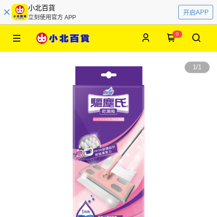
小北百貨
开启APP
立刻使用官方 APP
0
1
/
1