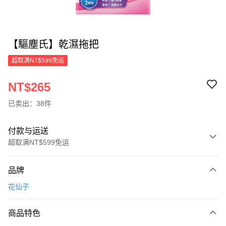
【驅塵氏】乾濕拖把
超取满NT$599免运
NT$265
已卖出：38件
付款与运送
超取满NT$599免运
付款方式
品牌
信用卡一次付款
花仙子
超商取货付款
商品特色
LINE Pay