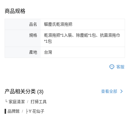
商品规格
品名
驅塵氏乾濕拖把
規格
乾濕拖把*1入裝、除塵紙*1包、抗菌濕拖巾
*1包
產地
台灣
客服
产品相关分类 (3)
查看全部
└ 家庭清潔
打掃工具
▌品牌館
├🏅花仙子