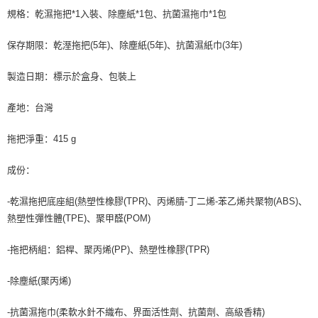
料，請勿選用本服務。
規格：乾濕拖把*1入裝、除塵紙*1包、抗菌濕拖巾*1包
保存期限：乾溼拖把(5年)、除塵紙(5年)、抗菌濕紙巾(3年)
製造日期：標示於盒身、包裝上
產地：台灣
拖把淨重：415 g
成份：
-乾濕拖把底座組(熱塑性橡膠(TPR)、丙烯腈-丁二烯-苯乙烯共聚物(ABS)、
熱塑性彈性體(TPE)、聚甲醛(POM)
-拖把柄組：鋁桿、聚丙烯(PP)、熱塑性橡膠(TPR)
-除塵紙(聚丙烯)
-抗菌濕拖巾(柔軟水針不織布、界面活性劑、抗菌劑、高級香精)