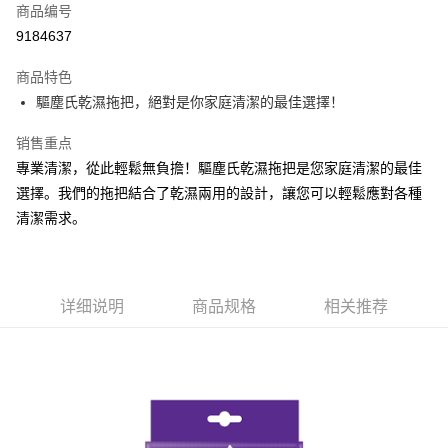
商品编号
Apple Pay
9184637
街口支付
商品特色
悠遊付
驅塵氏乾濕拖把，絕對是你家庭清潔的最佳選擇！
Google Pay
销售重点
AFTEE先享后付
專業清潔，從此輕鬆無負擔！驅塵氏乾濕拖把是您家庭清潔的最佳
相关说明
選擇。我們的拖把結合了乾濕兩用的設計，讓您可以輕鬆應對各種
一、關於 AFTEE先享後付
清潔需求。
ATM付款
1. 於付款方式選擇AFTEE先享後付，將跳出AFTEE先享後付手機驗證視
窗。
2. 進行簡訊驗證之後，即可完成結帳手續。
运送方式
3. 訂單確認後不需事先繳費，商品會配送至您的指定地址。
4. 下訂完成後，您的手機會收到一封繳費通知簡訊，APP會員則會收到
全家取貨付款
详细说明
商品规格
相关推荐
AFTEE APP推播通知。
每笔NT$60，满NT$599(含以上)免运费
5. 收到商品當下無需繳費，確認無誤後，請再利用繳費通知簡訊或AFTEE
APP於四大便利商店‧ATM/網銀等方式進行付款。
付款後全家取貨
請留意繳費期限為 14 天。唯有下載 AFTEE App 成為 AFTEE 會員者方能享
每笔NT$60，满NT$599(含以上)免运费
有最長 45 天內付款之服務。
7-11取貨付款
繳費期限，為商家向您請款的時間，再加上使用AFTEE可延長的天數所計算