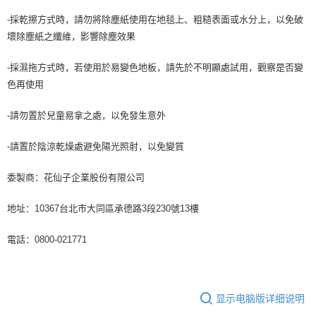
-採乾擦方式時，請勿將除塵紙使用在地毯上、粗糙表面或水分上，以免破
壞除塵紙之纖維，影響除塵效果
-採濕拖方式時，若使用於易變色地板，請先於不明顯處試用，觀察是否變
色再使用
-請勿置於兒童易拿之處，以免發生意外
-請置於陰涼乾燥處避免陽光照射，以免變質
委製商：花仙子企業股份有限公司
地址：10367台北市大同區承德路3段230號13樓
電話：0800-021771
显示电脑版详细说明