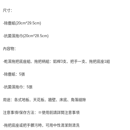
尺寸：
-除塵紙(20cm*29.5cm)
-抗菌濕拖巾(20cm*28.5cm)
內容物：
-乾濕拖把底座組、拖把柄組：鋁桿3支、把手一支、拖把底座1組
-除塵紙：5張
-抗菌濕拖巾：5張
用途：各式地板、天花板、牆壁、床底、角落縫隙
注意事項/保存方法：※使用前請詳閱注意事項
-拖把底座或把手髒污時，可用中性清潔劑清洗