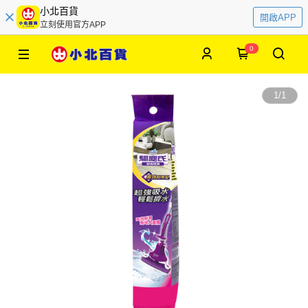
小北百貨
開啟APP
立刻使用官方APP
0
1
/
1