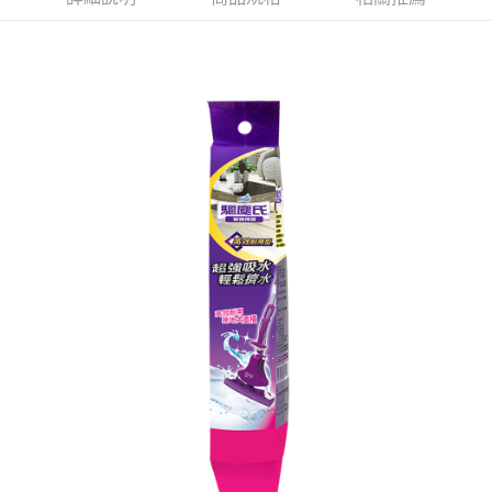
※ 請注意：結帳手續完成當下不需立刻繳費，但若您需要取消訂單，請聯絡
每筆NT$60，滿NT$599(含以上)免運費
購買商品的店家。未經商家同意取消之訂單仍視為有效，需透過AFTEE先享
後付繳納相關費用。
付款後7-11取貨
※ 交易是否成功請以「AFTEE先享後付 」之結帳頁面顯示為準，若有關於
是否繳費成功／繳費後需取消欲退款等相關疑問，請聯繫「AFTEE先享後付
每筆NT$60，滿NT$599(含以上)免運費
客戶支援中心」
https://netprotections.freshdesk.com/support/home
宅配
【注意事項】
１．透過由恩沛科技股份有限公司提供之「AFTEE先享後付」服務完成之交
每筆NT$120，滿NT$899(含以上)免運費
易，需依本服務之必要範圍內提供個人資料，並將交易相關給付款項請求債
權轉讓予恩沛科技股份有限公司。
２．關於個人資料處理事宜，請瀏覽以下網址：
https://aftee.tw/terms/#terms3
３．未成年的使用者請事先徵得法定代理人或監護人之同意方可使用
「AFTEE先享後付」，若未經同意申辦者引起之損失，本公司不負相關責
任。
４．使用「AFTEE先享後付」時，將依據個別帳號之用戶狀況，依本公司即
時審查核予不同之上限額度；若仍有額度不足之情形，本公司將視審查結果
請求用戶進行身份認證。
５．嚴禁一人註冊多個帳號或使用他人資訊註冊。若發現惡意使用之情形，
恩沛科技股份有限公司將有權停止該用戶之使用額度並採取法律行動。