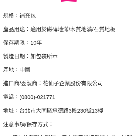
規格：補充包
產品用途：適用於磁磚地滿
/
木質地滿
/
石質地板
保存期限：
10
年
製造日期：如包裝所示
產地：中國
進口商
/
委製商：花仙子企業股份有限公司
電話：
(0800)-021771
地址：台北市大同區承德路
3
段
230
號
13
樓
注意事項
/
保存方式：