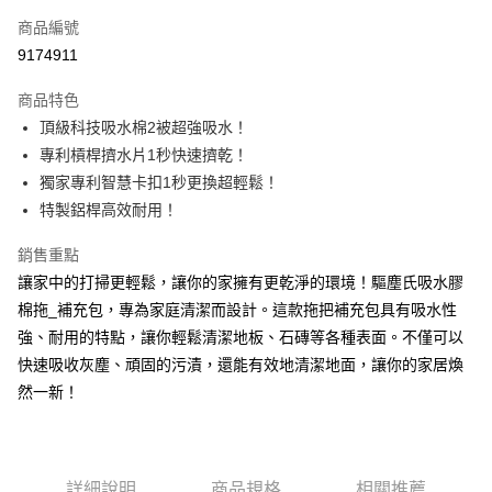
商品編號
Apple Pay
9174911
街口支付
商品特色
悠遊付
頂級科技吸水棉2被超強吸水！
Google Pay
專利槓桿擠水片1秒快速擠乾！
獨家專利智慧卡扣1秒更換超輕鬆！
AFTEE先享後付
特製鋁桿高效耐用！
相關說明
【關於「AFTEE先享後付」】
銷售重點
ATM付款
AFTEE先享後付是「在收到商品之後才付款」的支付方式。 讓您購物簡單
讓家中的打掃更輕鬆，讓你的家擁有更乾淨的環境！驅塵氏吸水膠
便利好安心！
１．簡單：不需註冊會員、不需綁卡、不需儲值。
棉拖_補充包，專為家庭清潔而設計。這款拖把補充包具有吸水性
運送方式
２．便利：只要手機號碼，簡訊認證，即可結帳。
強、耐用的特點，讓你輕鬆清潔地板、石磚等各種表面。不僅可以
３．安心：先確認商品／服務後，再付款。
全家取貨付款
快速吸收灰塵、頑固的污漬，還能有效地清潔地面，讓你的家居煥
每筆NT$60，滿NT$599(含以上)免運費
【「AFTEE先享後付」結帳流程】
然一新！
１．於結帳方式選擇「AFTEE先享後付」後，將跳轉至「AFTEE先享後付」
付款後全家取貨
結帳頁面，進行簡訊認證並確認金額後，即可完成結帳。
２．訂單成立數日內，您將收到繳費通知簡訊。
每筆NT$60，滿NT$599(含以上)免運費
３．收到繳費通知簡訊後14天內，點擊此簡訊中的連結，可透過四大超商／
ATM／網路銀行／等多元方式進行付款，方視為交易完成。
詳細說明
商品規格
相關推薦
7-11取貨付款