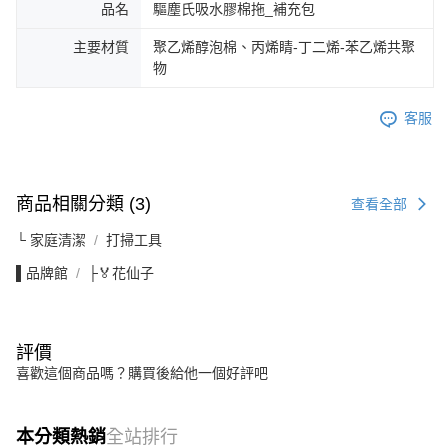
品名
驅塵氏吸水膠棉拖_補充包
主要材質
聚乙烯醇泡棉、丙烯睛-丁二烯-苯乙烯共聚
物
客服
商品相關分類 (3)
查看全部
└ 家庭清潔
打掃工具
▌品牌館
├🏅花仙子
評價
喜歡這個商品嗎？購買後給他一個好評吧
本分類熱銷
全站排行