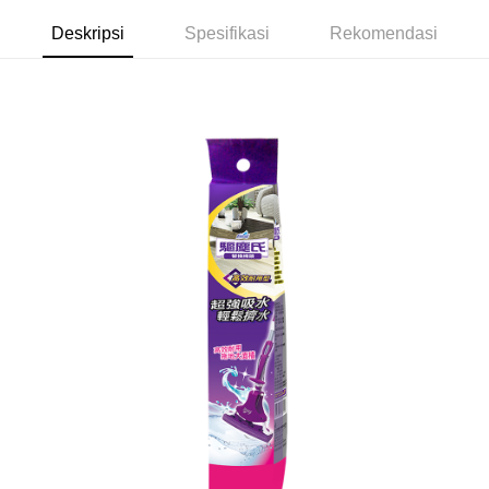
dalam talian dengan SMS pembayaran atau pemberitahuan tolak aplikasi
NT$60/pesanan | Penghantaran percuma untuk pesanan
AFTEE.
Deskripsi
Spesifikasi
Rekomendasi
NT$599 atau lebih
Sila ambil perhatian bahawa tempoh pembayaran adalah 14 hari. Walau
7-11取貨付款
bagaimanapun, bagi mereka yang telah memuat turun Aplikasi AFTEE
dan mendaftar sebagai ahli AFTEE boleh menikmati tempoh pembayaran
NT$60/pesanan | Penghantaran percuma untuk pesanan
sehingga 45 hari.
NT$599 atau lebih
Tempoh pembayaran dikira dari masa kedai meminta pembayaran anda,
付款後7-11取貨
ditambah dengan bilangan hari yang boleh dilanjutkan oleh AFTEE. Anda
boleh melanjutkan tempoh pembayaran anda sebelum anda menerima
NT$60/pesanan | Penghantaran percuma untuk pesanan
pesanan. Walau bagaimanapun, tiada jaminan bahawa anda boleh
NT$599 atau lebih
menerima pesanan anda semasa tempoh pembayaran (cth.: produk
prapesanan atau produk yang mungkin mengambil masa yang lebih
宅配
lama untuk dihantar). Oleh itu, anda dikehendaki membuat pembayaran
kepada AFTEE dalam tempoh sama ada anda menerima pesanan.
NT$120/pesanan | Penghantaran percuma untuk pesanan
NT$899 atau lebih
Kedua, Sekatan Pembayaran
1. Jumlah yang diperakui untuk pengguna kali pertama boleh sehingga
NT$10,000. Amaun diperakui sebenar yang diluluskan akan berdasarkan
keputusan pensijilan dan semakan oleh AFTEE.
2. Amaun perbelanjaan minimum mestilah lebih besar daripada NT$20.
3. Pada masa ini hanya tersedia untuk ahli Taiwan.
Ketiga, Syarat Perkhidmatan