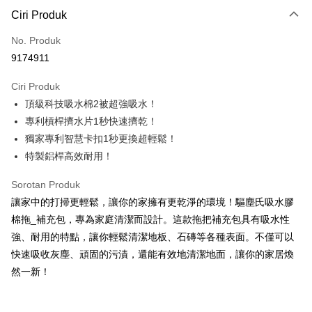
LINE Pay
Ciri Produk
Apple Pay
No. Produk
9174911
JKOPAY
Ciri Produk
Easy Wallet
頂級科技吸水棉2被超強吸水！
Google Pay
專利槓桿擠水片1秒快速擠乾！
獨家專利智慧卡扣1秒更換超輕鬆！
AFTEE
特製鋁桿高效耐用！
Deskripsi
Pertama, Mengenai Perkhidmatan AFTEE Beli Sekarang Bayar Kemudian
Pemindahan ATM
Sorotan Produk
1. Dengan memilih AFTEE sebagai kaedah pembayaran, mesej
pengesahan AFTEE akan muncul.
讓家中的打掃更輕鬆，讓你的家擁有更乾淨的環境！驅塵氏吸水膠
2. Anda boleh meneruskan pembayaran selepas pengesahan SMS.
Pilihan Penghantaran
棉拖_補充包，專為家庭清潔而設計。這款拖把補充包具有吸水性
3. Tiada bayaran diperlukan apabila pesanan disahkan. Produk akan
強、耐用的特點，讓你輕鬆清潔地板、石磚等各種表面。不僅可以
dihantar ke alamat yang ditetapkan.
全家取貨付款
4. Setelah pesanan disahkan, anda akan menerima SMS pembayaran
快速吸收灰塵、頑固的污漬，還能有效地清潔地面，讓你的家居煥
NT$60/pesanan | Penghantaran percuma untuk pesanan
manakala ahli aplikasi akan menerima pemberitahuan tolak aplikasi
然一新！
NT$599 atau lebih
AFTEE.
5. Tiada bayaran diperlukan apabila anda menerima produk. Sila buat
pembayaran di empat kedai serbaneka utama, ATM atau perbankan
付款後全家取貨