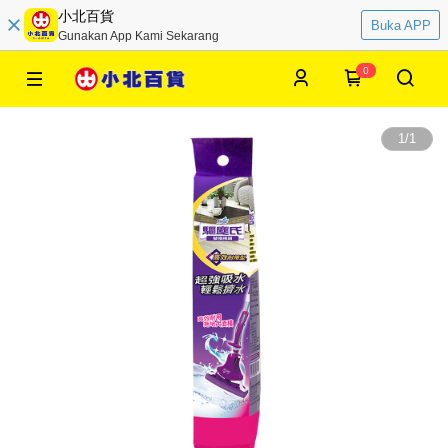
小北百貨
Buka APP
Gunakan App Kami Sekarang
0
1
/
1