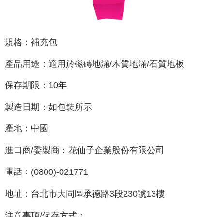
Perkhidmatan AFTEE Beli Sekarang Bayar Kemudian disediakan oleh NP
Taiwan, Inc. dan AFTEE akan membuat bil kepada pengguna. AFTEE
akan menggunakan data peribadi yang dikumpul (termasuk nama
pembeli, no. telefon, nama penerima, no. telefon, alamat penerima) untuk
penggunaan perkhidmatan. Sila rujuk kepada "Penyata Pengumpulan
規格：補充包
Data Peribadi, Pemprosesan, Penggunaan"
(https://aftee.tw/privacypolicy/
) untuk maklumat lanjut.
產品用途：適用於磁磚地滿
/
木質地滿
/
石質地板
Jumlah yang diperakui untuk pengguna kali pertama yang lulus
kelulusan boleh sehingga NT$10,000. Jika pengguna tidak membuat
保存期限：
10
年
pembayaran dalam tempoh tersebut, yuran pembayaran lewat sebanyak
20% setahun akan dikenakan. Pengguna bawah umur dikehendaki
製造日期：如包裝所示
mendapatkan kebenaran daripada ibu bapa atau penjaga yang sah
untuk menggunakan AFTEE.
產地：中國
Sila hubungi NP Taiwan Inc. di
cs_tw@netprotections.co.jp
jika anda
mempunyai sebarang kebimbangan mengenai pemprosesan dan
進口商
/
委製商：花仙子企業股份有限公司
penggunaan pada data peribadi. Jika anda tidak bersetuju dengan data
peribadi yang disenaraikan seperti di atas akan dikumpul dan digunakan
oleh AFTEE, sila jangan gunakan perkhidmatan ini.
電話：
(0800)-021771
地址：台北市大同區承德路
3
段
230
號
13
樓
注意事項
/
保存方式：