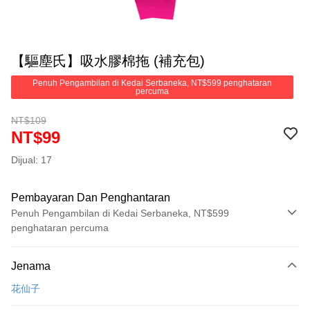
【驅塵氏】吸水膠棉拖 (補充包)
Penuh Pengambilan di Kedai Serbaneka, NT$599 penghataran
percuma
NT$109
NT$99
Dijual: 17
Pembayaran Dan Penghantaran
Penuh Pengambilan di Kedai Serbaneka, NT$599
penghataran percuma
Kaedah Pembayaran
Jenama
Kad Kredit (Bayaran Penuh)
花仙子
Pengambilan di Kedai Serbaneka