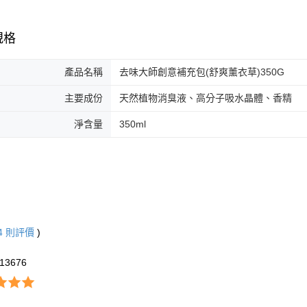
規格
產品名稱
去味大師創意補充包(舒爽薰衣草)350G
主要成份
天然植物消臭液、高分子吸水晶體、香精
淨含量
350ml
4
則評價
)
13676