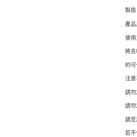
製造
產品
使用
將去
約可
注意
請勿
請勿
請至
若不