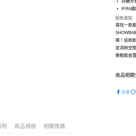
持續芳香
Google Pa
IFR
AFTEE先
銷售重點
相關說明
尋找一款
【關於「A
ATM付款
AFTEE
SHOWB
便利好安
擇！這款
１．簡單
並消除空
２．便利
運送方式
３．安心
需輕鬆放
全家取貨
【「AFT
每筆NT$6
１．於結帳
商品相關分
付」結帳
付款後全
２．訂單
３．收到繳
└ 化工
每筆NT$6
／ATM／
分享
▌品牌館
※ 請注意
7-11取貨
絡購買商品
夏日生活
先享後付
每筆NT$6
※ 交易是
是否繳費成
付款後7-1
付客戶支
說明
商品規格
相關推薦
每筆NT$6
【注意事