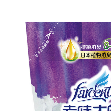
宅配
１．透過由
交易，需
每筆NT$1
求債權轉
２．關於
https://aft
３．未成
「AFTE
任。
４．使用「
即時審查
結果請求
５．嚴禁
形，恩沛
動。