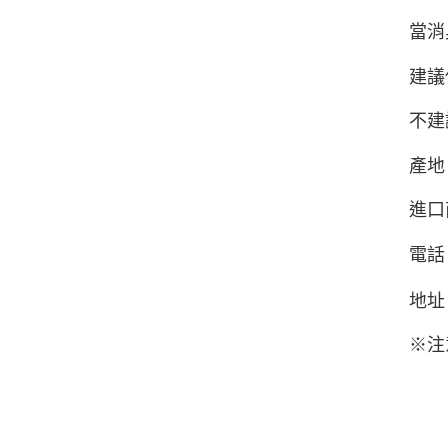
當消
建議
不建
產地
進口
電話
地址
※注