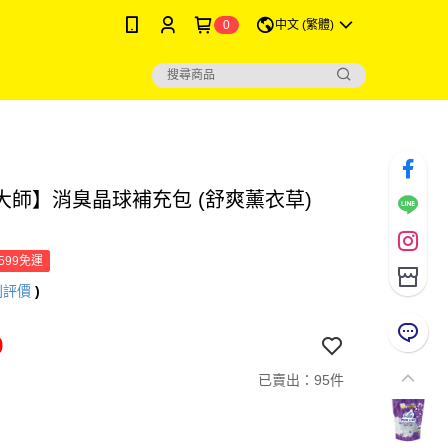
0
中文 (繁體)
大師】消臭晶球補充包 (舒爽薰衣草)
599免運
則評價
)
9
已賣出：95件