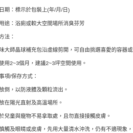
日期：標示於包裝上
(
年
/
月
/
日
)
用途：浴廁或較大空間場所消臭芬芳
方法：
味大師晶球補充包沿虛線剪開，可自由挑選喜愛的容器或
使用
2~3
個月，建議
2~3
坪空間使用。
事項
/
保存方式：
放倒，以防液體及顆粒流出。
放在陽光直射及高溫場所。
於兒童與寵物不易拿取處，且勿直接接觸皮膚。
慎觸及眼睛或皮膚，先用大量清水沖洗，仍有不適現象，