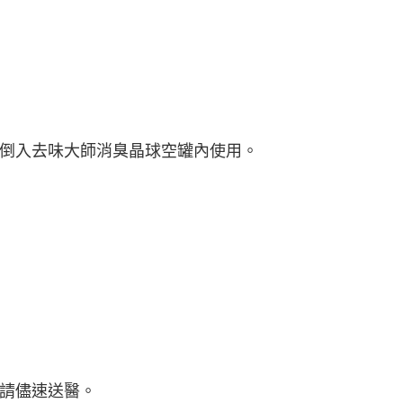
倒入去味大師消臭晶球空罐內使用。
請儘速送醫。