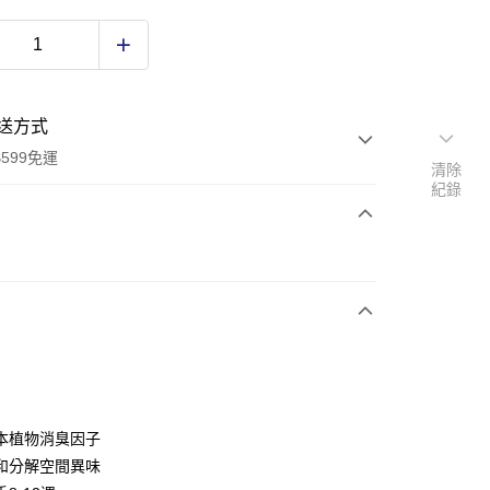
送方式
599免運
清除
紀錄
次付款
付款
本植物消臭因子
和分解空間異味