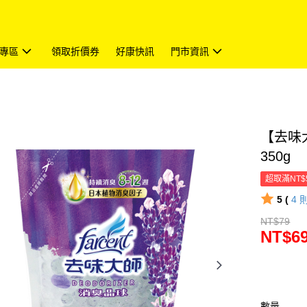
專區
領取折價券
好康快訊
門市資訊
【去味
350g
超取滿NT$
5 (
4
NT$79
NT$6
數量