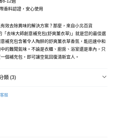
8-12週
y
A國際香料認證，安心使用
享後付
能有效去除異味的解決方案？那麼，來自小北百貨
FTEE先享後付」】
先享後付是「在收到商品之後才付款」的支付方式。 讓您購物簡單
A的「去味大師創意補充包(舒爽薰衣草)」就是您的最佳選
心！
創意補充包含著令人陶醉的舒爽薰衣草香氛，能迅速中和
：不需註冊會員、不需綁卡、不需儲值。
間中的難聞氣味。不論是衣櫃、廚房、浴室還是車內，只
：只要手機號碼，簡訊認證，即可結帳。
：先確認商品／服務後，再付款。
置一個補充包，即可讓空氣回復清新宜人。
付款
EE先享後付」結帳流程】
0，滿NT$599(含以上)免運費
方式選擇「AFTEE先享後付」後，將跳轉至「AFTEE先享後
類 (3)
頁面，進行簡訊認證並確認金額後，即可完成結帳。
家取貨
成立數日內，您將收到繳費通知簡訊。
費通知簡訊後14天內，點擊此簡訊中的連結，可透過四大超商
芳香用品
0，滿NT$599(含以上)免運費
網路銀行／等多元方式進行付款，方視為交易完成。
客服
├🏅花仙子
：結帳手續完成當下不需立刻繳費，但若您需要取消訂單，請聯
付款
的店家。未經商家同意取消之訂單仍視為有效，需透過AFTEE
研究所
繳納相關費用。
0，滿NT$599(含以上)免運費
否成功請以「AFTEE先享後付 」之結帳頁面顯示為準，若有關於
功／繳費後需取消欲退款等相關疑問，請聯繫「AFTEE先享後
1取貨
援中心」
https://netprotections.freshdesk.com/support/home
0，滿NT$599(含以上)免運費
項】