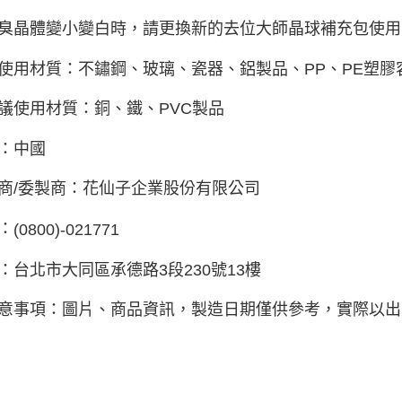
臭晶體變小變白時，請更換新的去位大師晶球補充包使用
使用材質：不鏽鋼、玻璃、瓷器、鋁製品、
PP
、
PE
塑膠
議使用材質：銅、鐵、
PVC
製品
：中國
商
/
委製商：花仙子企業股份有限公司
：
(0800)-021771
：台北市大同區承德路
3
段
230
號
13
樓
意事項：圖片、商品資訊，製造日期僅供參考，實際以出