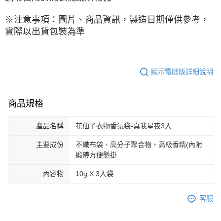
※注意事項：圖片、商品資訊，製造日期僅供參考，
實際以出貨包裝為準
顯示電腦版詳細說明
商品規格
產品名稱
花仙子衣物香氛袋-真我星夜3入
主要成份
不織布袋、高分子聚合物、高級香精(內附
緞帶方便懸掛
內容物
10g X 3入袋
客服