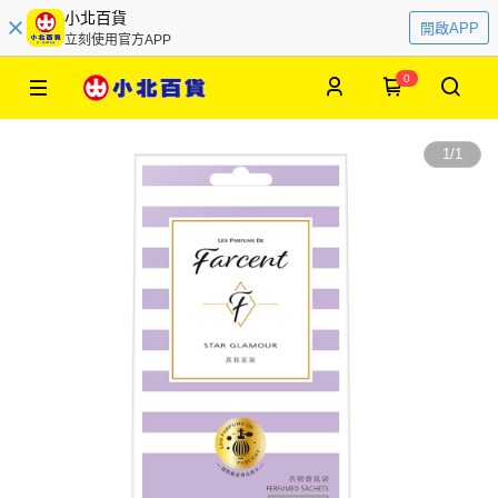
小北百貨
開啟APP
立刻使用官方APP
0
1
/
1