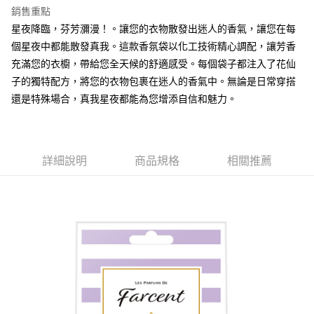
３．收到繳費通知簡訊後14天內，點擊此簡訊中的連結，可透過四大超商／
銷售重點
ATM／網路銀行／等多元方式進行付款，方視為交易完成。
7-11取貨付款
※ 請注意：結帳手續完成當下不需立刻繳費，但若您需要取消訂單，請聯絡
星夜降臨，芬芳瀰漫！。讓您的衣物散發出迷人的香氣，讓您在每
每筆NT$60，滿NT$599(含以上)免運費
購買商品的店家。未經商家同意取消之訂單仍視為有效，需透過AFTEE先享
個星夜中都能散發真我。這款香氛袋以化工技術精心調配，讓芳香
後付繳納相關費用。
充滿您的衣櫥，帶給您全天候的舒適感受。每個袋子都注入了花仙
付款後7-11取貨
※ 交易是否成功請以「AFTEE先享後付 」之結帳頁面顯示為準，若有關於
是否繳費成功／繳費後需取消欲退款等相關疑問，請聯繫「AFTEE先享後付
子的獨特配方，將您的衣物包裹在迷人的香氣中。無論是日常穿搭
每筆NT$60，滿NT$599(含以上)免運費
客戶支援中心」
https://netprotections.freshdesk.com/support/home
還是特殊場合，真我星夜都能為您增添自信和魅力。
宅配
【注意事項】
１．透過由恩沛科技股份有限公司提供之「AFTEE先享後付」服務完成之交
每筆NT$120，滿NT$899(含以上)免運費
易，需依本服務之必要範圍內提供個人資料，並將交易相關給付款項請求債
權轉讓予恩沛科技股份有限公司。
詳細說明
商品規格
相關推薦
２．關於個人資料處理事宜，請瀏覽以下網址：
https://aftee.tw/terms/#terms3
３．未成年的使用者請事先徵得法定代理人或監護人之同意方可使用
「AFTEE先享後付」，若未經同意申辦者引起之損失，本公司不負相關責
任。
４．使用「AFTEE先享後付」時，將依據個別帳號之用戶狀況，依本公司即
時審查核予不同之上限額度；若仍有額度不足之情形，本公司將視審查結果
請求用戶進行身份認證。
５．嚴禁一人註冊多個帳號或使用他人資訊註冊。若發現惡意使用之情形，
恩沛科技股份有限公司將有權停止該用戶之使用額度並採取法律行動。