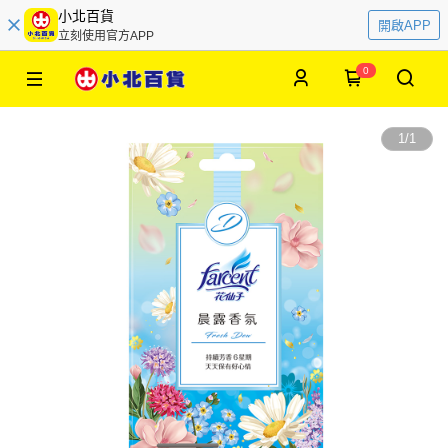
小北百貨
開啟APP
立刻使用官方APP
0
1
/
1