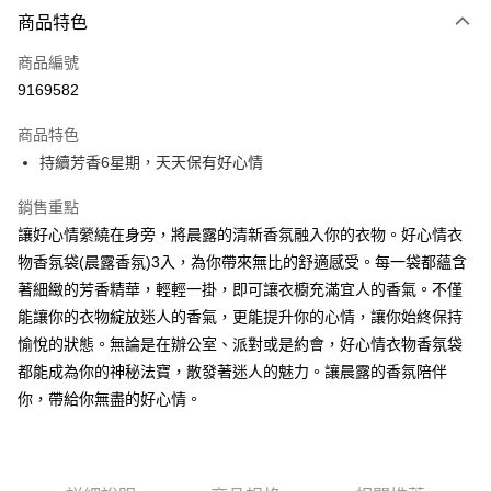
商品特色
LINE Pay
商品編號
Apple Pay
9169582
街口支付
商品特色
悠遊付
持續芳香6星期，天天保有好心情
Google Pay
銷售重點
AFTEE先享後付
讓好心情縈繞在身旁，將晨露的清新香氛融入你的衣物。好心情衣
相關說明
物香氛袋(晨露香氛)3入，為你帶來無比的舒適感受。每一袋都蘊含
【關於「AFTEE先享後付」】
著細緻的芳香精華，輕輕一掛，即可讓衣櫥充滿宜人的香氣。不僅
ATM付款
AFTEE先享後付是「在收到商品之後才付款」的支付方式。 讓您購物簡單
能讓你的衣物綻放迷人的香氣，更能提升你的心情，讓你始終保持
便利好安心！
１．簡單：不需註冊會員、不需綁卡、不需儲值。
愉悅的狀態。無論是在辦公室、派對或是約會，好心情衣物香氛袋
運送方式
２．便利：只要手機號碼，簡訊認證，即可結帳。
都能成為你的神秘法寶，散發著迷人的魅力。讓晨露的香氛陪伴
３．安心：先確認商品／服務後，再付款。
全家取貨付款
你，帶給你無盡的好心情。
每筆NT$60，滿NT$599(含以上)免運費
【「AFTEE先享後付」結帳流程】
１．於結帳方式選擇「AFTEE先享後付」後，將跳轉至「AFTEE先享後付」
付款後全家取貨
結帳頁面，進行簡訊認證並確認金額後，即可完成結帳。
２．訂單成立數日內，您將收到繳費通知簡訊。
每筆NT$60，滿NT$599(含以上)免運費