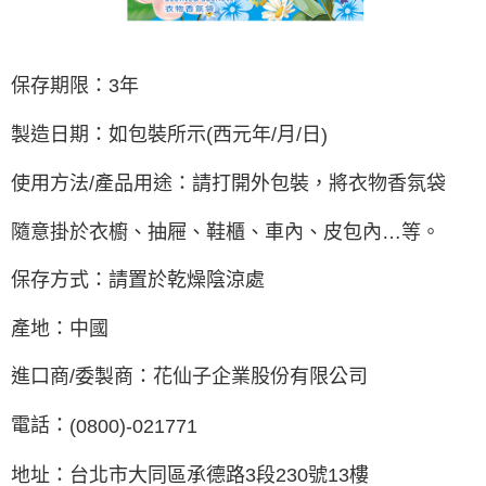
保存期限：
3
年
製造日期：如包裝所示
(
西元年
/
月
/
日
)
使用方法
/
產品用途：請打開外包裝，將衣物香氛袋
隨意掛於衣櫥、抽屜、鞋櫃、車內、皮包內
…
等。
保存方式：請置於乾燥陰涼處
產地：中國
進口商
/
委製商：花仙子企業股份有限公司
電話：
(0800)-021771
地址：台北市大同區承德路
3
段
230
號
13
樓