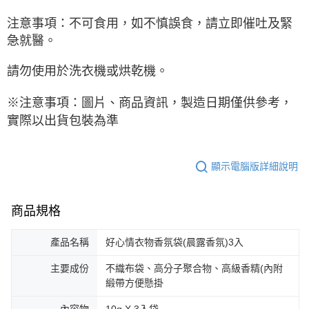
注意事項：不可食用，如不慎誤食，請立即催吐及緊
急就醫。
請勿使用於洗衣機或烘乾機。
※注意事項：圖片、商品資訊，製造日期僅供參考，
實際以出貨包裝為準
顯示電腦版詳細說明
商品規格
產品名稱
好心情衣物香氛袋(晨露香氛)3入
主要成份
不織布袋、高分子聚合物、高級香精(內附
緞帶方便懸掛
內容物
10g X 3入袋