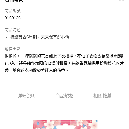
商品特色
LINE Pay
商品編號
Apple Pay
9169126
街口支付
商品特色
悠遊付
持續芳香6星期，天天保有好心情
Google Pay
銷售重點
AFTEE先享後付
悄悄的，一陣淡淡的花香飄進了衣櫃裡。花仙子衣物香氛袋-粉戀櫻
相關說明
花3入，將帶給你無限的浪漫與甜蜜。這款香氛袋採用粉戀櫻花的芳
【關於「AFTEE先享後付」】
香，讓你的衣物散發著迷人的花香。
ATM付款
AFTEE先享後付是「在收到商品之後才付款」的支付方式。 讓您購物簡單
便利好安心！
１．簡單：不需註冊會員、不需綁卡、不需儲值。
運送方式
２．便利：只要手機號碼，簡訊認證，即可結帳。
３．安心：先確認商品／服務後，再付款。
全家取貨付款
詳細說明
商品規格
相關推薦
每筆NT$60，滿NT$599(含以上)免運費
【「AFTEE先享後付」結帳流程】
１．於結帳方式選擇「AFTEE先享後付」後，將跳轉至「AFTEE先享後付」
付款後全家取貨
結帳頁面，進行簡訊認證並確認金額後，即可完成結帳。
２．訂單成立數日內，您將收到繳費通知簡訊。
每筆NT$60，滿NT$599(含以上)免運費
３．收到繳費通知簡訊後14天內，點擊此簡訊中的連結，可透過四大超商／