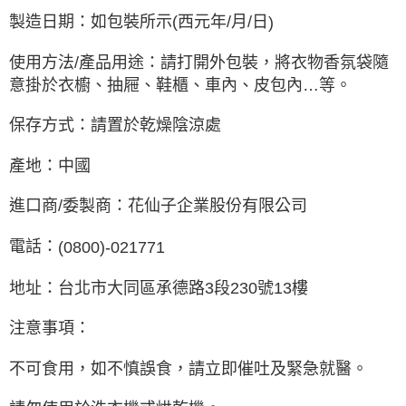
製造日期：如包裝所示
(
西元年
/
月
/
日
)
使用方法
/
產品用途：請打開外包裝，將衣物香氛袋隨
意掛於衣櫥、抽屜、鞋櫃、車內、皮包內
…
等。
保存方式：請置於乾燥陰涼處
產地：中國
進口商
/
委製商：花仙子企業股份有限公司
電話：
(0800)-021771
地址：台北市大同區承德路
3
段
230
號
13
樓
注意事項：
不可食用，如不慎誤食，請立即催吐及緊急就醫。