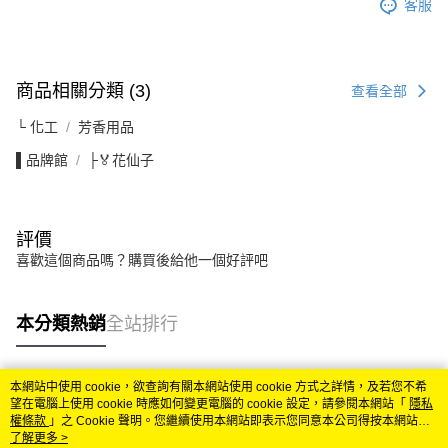
客服
商品相關分類 (3)
查看全部
└ 化工
芳香用品
▌品牌館
├🏅花仙子
評價
喜歡這個商品嗎？購買後給他一個好評吧
本分類熱銷
全站排行
本網站中使用 cookie，欲查詢有關本網站使用 cookie 方式之詳情，及若您不希
熱門標籤
望在電腦上使用 cookie 時應如何變更電腦的 cookie 設定，請參閱本網站「
隱私
權條款
」之 Cookie 聲明。您繼續使用本網站即表示您同意本公司得按本網站使
用條款之 Cookie 聲明使用 cookie。
了解更多 >