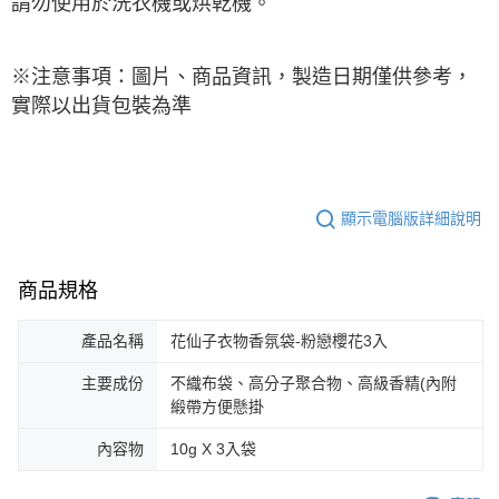
請勿使用於洗衣機或烘乾機。
※注意事項：圖片、商品資訊，製造日期僅供參考，
實際以出貨包裝為準
顯示電腦版詳細說明
商品規格
產品名稱
花仙子衣物香氛袋-粉戀櫻花3入
主要成份
不織布袋、高分子聚合物、高級香精(內附
緞帶方便懸掛
內容物
10g X 3入袋