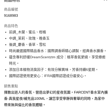
商品特色
LINE Pay
商品編號
Apple Pay
9168983
街口支付
商品特色
悠遊付
前調_木蘭、蜜瓜、柑橘
Google Pay
中調_茉莉、玫瑰、晚香玉
後調_麝香、香草、雪松
AFTEE先享後付
時尚嚴選國際精品香水：國際調香師精心調製，經典香水擴香。
相關說明
蘊含專利舒緩DreamScentztm 成分：植萃香氣縈繞，享受療癒
【關於「AFTEE先享後付」】
ATM付款
AFTEE先享後付是「在收到商品之後才付款」的支付方式。 讓您購物簡單
時光。
便利好安心！
添加日本植物消臭因子：有效分解異味，芳香持續6星期。
１．簡單：不需註冊會員、不需綁卡、不需儲值。
運送方式
國際認證使用更安心：IFRA國際認證成分最安心。
２．便利：只要手機號碼，簡訊認證，即可結帳。
３．安心：先確認商品／服務後，再付款。
全家取貨付款
銷售重點
每筆NT$60，滿NT$599(含以上)免運費
【「AFTEE先享後付」結帳流程】
揮散出迷人的香氛，營造出夢幻的星夜氛圍。FARCENT香水室內擴
１．於結帳方式選擇「AFTEE先享後付」後，將跳轉至「AFTEE先享後付」
付款後全家取貨
香-真我星夜/補充品100ML，讓您享受寧靜與奢華的同時，為家中
結帳頁面，進行簡訊認證並確認金額後，即可完成結帳。
２．訂單成立數日內，您將收到繳費通知簡訊。
帶來無與倫比的香氛體驗。
每筆NT$60，滿NT$599(含以上)免運費
３．收到繳費通知簡訊後14天內，點擊此簡訊中的連結，可透過四大超商／