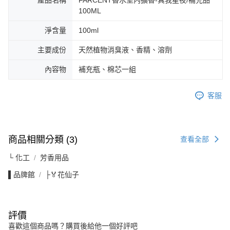
產品名稱
FARCENT香水室內擴香-真我星夜/補充品
100ML
淨含量
100ml
主要成份
天然植物消臭液、香精、溶劑
內容物
補充瓶、棉芯一組
客服
商品相關分類 (3)
查看全部
└ 化工
芳香用品
▌品牌館
├🏅花仙子
評價
喜歡這個商品嗎？購買後給他一個好評吧