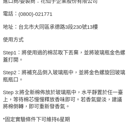
進口商
/
委製商：花仙子企業股份有限公司
電話：
(0800)-021771
地址：台北市大同區承德路
3
段
230
號
13
樓
使用方式
Step1
：將使用過的棉蕊取下丟棄，並將玻璃瓶金色螺
蓋打開。
Step2
：將補充品倒入玻璃瓶中，並將金色螺旋回玻璃
瓶瓶口。
Step 3:
將全新棉佈放於玻璃瓶中，水平靜置於任一臺
上，等待棉芯慢慢釋放香味即可。若香氣變淡，建議
將棉倒轉，即可重新發香氣。
*
固定實驗條件下可維持
6
星期