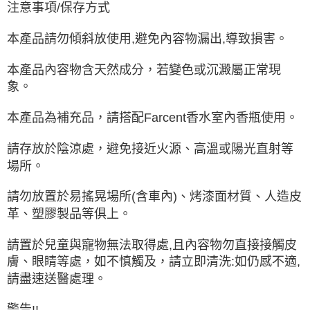
注意事項
/
保存方式
本產品請勿傾斜放使用
,
避免內容物漏出
,
導致損害。
本產品內容物含天然成分，若變色或沉澱屬正常現
象。
本產品為補充品，請搭配
Farcent
香水室內香瓶使用。
請存放於陰涼處，避免接近火源、高溫或陽光直射等
場所。
請勿放置於易搖晃場所
(
含車內
)
、烤漆面材質、人造皮
革、塑膠製品等俱上。
請置於兒童與寵物無法取得處
,
且內容物勿直接接觸皮
膚、眼睛等處，如不慎觸及，請立即清洗
:
如仍感不適
,
請盡速送醫處理。
警告
!!