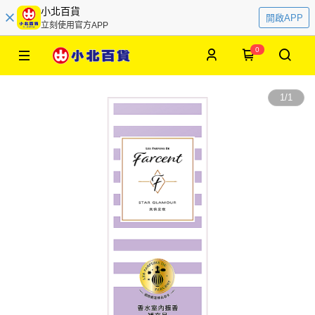
小北百貨
開啟APP
立刻使用官方APP
0
1
/
1