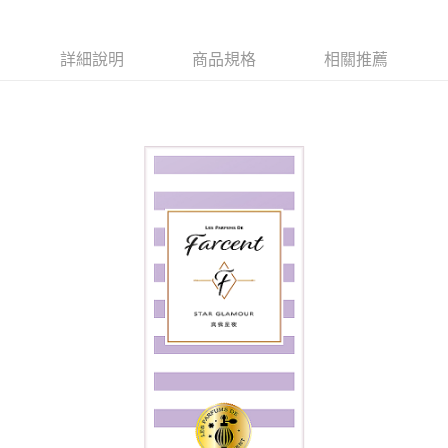
ATM／網路銀行／等多元方式進行付款，方視為交易完成。
7-11取貨付款
※ 請注意：結帳手續完成當下不需立刻繳費，但若您需要取消訂單，請聯絡
每筆NT$60，滿NT$599(含以上)免運費
購買商品的店家。未經商家同意取消之訂單仍視為有效，需透過AFTEE先享
後付繳納相關費用。
詳細說明
商品規格
相關推薦
付款後7-11取貨
※ 交易是否成功請以「AFTEE先享後付 」之結帳頁面顯示為準，若有關於
是否繳費成功／繳費後需取消欲退款等相關疑問，請聯繫「AFTEE先享後付
每筆NT$60，滿NT$599(含以上)免運費
客戶支援中心」
https://netprotections.freshdesk.com/support/home
宅配
【注意事項】
１．透過由恩沛科技股份有限公司提供之「AFTEE先享後付」服務完成之交
每筆NT$120，滿NT$899(含以上)免運費
易，需依本服務之必要範圍內提供個人資料，並將交易相關給付款項請求債
權轉讓予恩沛科技股份有限公司。
２．關於個人資料處理事宜，請瀏覽以下網址：
https://aftee.tw/terms/#terms3
３．未成年的使用者請事先徵得法定代理人或監護人之同意方可使用
「AFTEE先享後付」，若未經同意申辦者引起之損失，本公司不負相關責
任。
４．使用「AFTEE先享後付」時，將依據個別帳號之用戶狀況，依本公司即
時審查核予不同之上限額度；若仍有額度不足之情形，本公司將視審查結果
請求用戶進行身份認證。
５．嚴禁一人註冊多個帳號或使用他人資訊註冊。若發現惡意使用之情形，
恩沛科技股份有限公司將有權停止該用戶之使用額度並採取法律行動。