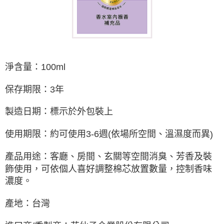
淨含量：
100ml
保存期限：
3
年
製造日期：標示於外包裝上
使用期限：約可使用
3-6
週
(
依場所空間、溫濕度而異
)
產品用途：客廳、房間、玄關等空間消臭、芳香及裝
飾使用，可依個人喜好調整棉芯放置數量，控制香味
濃度。
產地：台灣