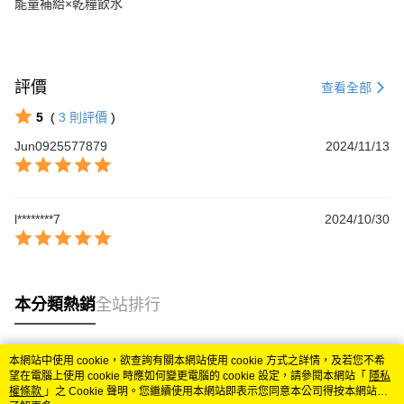
能量補給×乾糧飲水
評價
查看全部
5
(
3
則評價
)
Jun0925577879
2024/11/13
l********7
2024/10/30
本分類熱銷
全站排行
本網站中使用 cookie，欲查詢有關本網站使用 cookie 方式之詳情，及若您不希
熱門標籤
望在電腦上使用 cookie 時應如何變更電腦的 cookie 設定，請參閱本網站「
隱私
權條款
」之 Cookie 聲明。您繼續使用本網站即表示您同意本公司得按本網站使