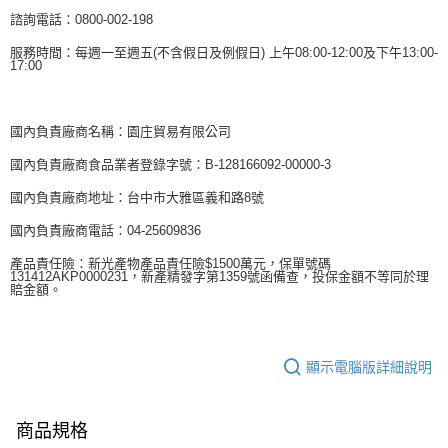
諮詢電話：0800-002-198
服務時間：每週一至週五(不含假日及例假日) 上午08:00-12:00及下午13:00-
17:00
國內負責廠商名稱：園庄貿易有限公司
國內負責廠商食品業者登錄字號：B-128166092-00000-3
國內負責廠商地址：台中市大雅區義和路8號
國內負責廠商電話：04-25609836
產品責任險：新光產物產品責任險$1500萬元，保單號碼
131412AKP0000231，新產精發字第1359號函備查，投保金額不等同於理
賠金額。
顯示電腦版詳細說明
商品規格