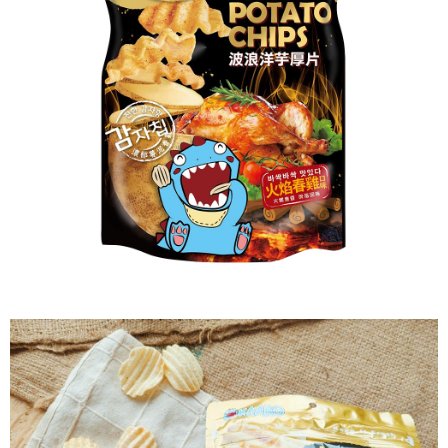
ATM／網路銀行／等多元方式進行付款，方視為交易完成。
7-11取貨付款
※ 請注意：結帳手續完成當下不需立刻繳費，但若您需要取消訂單，請聯絡
每筆NT$60，滿NT$599(含以上)免運費
購買商品的店家。未經商家同意取消之訂單仍視為有效，需透過AFTEE先享
後付繳納相關費用。
付款後7-11取貨
※ 交易是否成功請以「AFTEE先享後付 」之結帳頁面顯示為準，若有關於
是否繳費成功／繳費後需取消欲退款等相關疑問，請聯繫「AFTEE先享後付
每筆NT$60，滿NT$599(含以上)免運費
客戶支援中心」
https://netprotections.freshdesk.com/support/home
宅配
【注意事項】
１．透過由恩沛科技股份有限公司提供之「AFTEE先享後付」服務完成之交
每筆NT$120，滿NT$899(含以上)免運費
易，需依本服務之必要範圍內提供個人資料，並將交易相關給付款項請求債
權轉讓予恩沛科技股份有限公司。
２．關於個人資料處理事宜，請瀏覽以下網址：
https://aftee.tw/terms/#terms3
３．未成年的使用者請事先徵得法定代理人或監護人之同意方可使用
「AFTEE先享後付」，若未經同意申辦者引起之損失，本公司不負相關責
任。
４．使用「AFTEE先享後付」時，將依據個別帳號之用戶狀況，依本公司即
時審查核予不同之上限額度；若仍有額度不足之情形，本公司將視審查結果
請求用戶進行身份認證。
５．嚴禁一人註冊多個帳號或使用他人資訊註冊。若發現惡意使用之情形，
恩沛科技股份有限公司將有權停止該用戶之使用額度並採取法律行動。