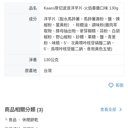
品名
Kaaro厚切波浪洋芋片-火焰春雞口味 130g
成分
洋芋片〔脫水馬鈴薯、馬鈴薯澱粉、鹽、辣
椒粉、薑黃粉〕、棕櫚油、調味粉(雞肉萃
取物、酵母抽出物、麥芽糊精、蒜粉、白胡
椒粉、野山椒粉、砂糖、果糖、鹽、青蔥
粉、味精、5’╴次黃嘌呤核苷磷酸二鈉、
5’╴鳥嘌呤核苷酸二鈉、食用黃色五號)
淨重
130公克
原產地
台灣
客服
商品相關分類 (3)
查看全部
└ 食品
休閒餅乾