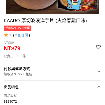
KAARO 厚切波浪洋芋片 (火焰春雞口味)
超取滿NT$599免運
5
(
3
則評價
)
NT$89
NT$79
已賣出：196件
付款與運送方式
超取滿NT$599免運
付款方式
商品特色
信用卡一次付款
商品編號
超商取貨付款
9159072