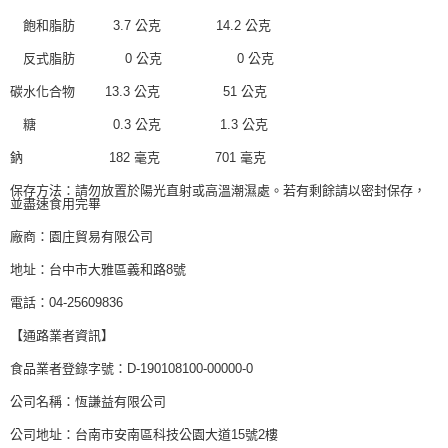
飽和脂肪 3.7 公克 14.2 公克
反式脂肪 0 公克 0 公克
碳水化合物 13.3 公克 51 公克
糖 0.3 公克 1.3 公克
鈉 182 毫克 701 毫克
保存方法：請勿放置於陽光直射或高溫潮濕處。若有剩餘請以密封保存，
並盡速食用完畢
廠商：園庄貿易有限公司
地址：台中市大雅區義和路8號
電話：04-25609836
【通路業者資訊】
食品業者登錄字號：D-190108100-00000-0
公司名稱：恆謙益有限公司
公司地址：台南市安南區科技公園大道15號2樓