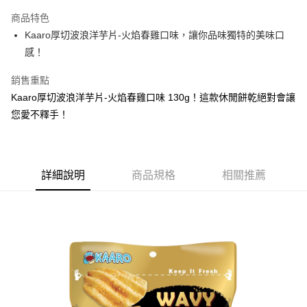
LINE Pay
商品特色
Apple Pay
Kaaro厚切波浪洋芋片-火焰春雞口味，讓你品味獨特的美味口
感！
街口支付
銷售重點
悠遊付
Kaaro厚切波浪洋芋片-火焰春雞口味 130g！這款休閒餅乾絕對會讓
Google Pay
您愛不釋手！
AFTEE先享後付
相關說明
【關於「AFTEE先享後付」】
詳細說明
商品規格
相關推薦
ATM付款
AFTEE先享後付是「在收到商品之後才付款」的支付方式。 讓您購物簡單
便利好安心！
１．簡單：不需註冊會員、不需綁卡、不需儲值。
運送方式
２．便利：只要手機號碼，簡訊認證，即可結帳。
３．安心：先確認商品／服務後，再付款。
全家取貨付款
每筆NT$60，滿NT$599(含以上)免運費
【「AFTEE先享後付」結帳流程】
１．於結帳方式選擇「AFTEE先享後付」後，將跳轉至「AFTEE先享後付」
付款後全家取貨
結帳頁面，進行簡訊認證並確認金額後，即可完成結帳。
２．訂單成立數日內，您將收到繳費通知簡訊。
每筆NT$60，滿NT$599(含以上)免運費
３．收到繳費通知簡訊後14天內，點擊此簡訊中的連結，可透過四大超商／