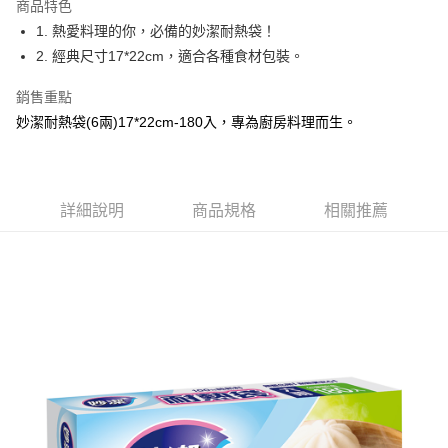
商品特色
Apple Pay
1. 熱愛料理的你，必備的妙潔耐熱袋！
2. 經典尺寸17*22cm，適合各種食材包裝。
街口支付
銷售重點
悠遊付
妙潔耐熱袋(6兩)17*22cm-180入，專為廚房料理而生。
Google Pay
AFTEE先享後付
相關說明
詳細說明
商品規格
相關推薦
【關於「AFTEE先享後付」】
ATM付款
AFTEE先享後付是「在收到商品之後才付款」的支付方式。 讓您購物簡單
便利好安心！
１．簡單：不需註冊會員、不需綁卡、不需儲值。
運送方式
２．便利：只要手機號碼，簡訊認證，即可結帳。
３．安心：先確認商品／服務後，再付款。
全家取貨付款
每筆NT$60，滿NT$599(含以上)免運費
【「AFTEE先享後付」結帳流程】
１．於結帳方式選擇「AFTEE先享後付」後，將跳轉至「AFTEE先享後付」
付款後全家取貨
結帳頁面，進行簡訊認證並確認金額後，即可完成結帳。
２．訂單成立數日內，您將收到繳費通知簡訊。
每筆NT$60，滿NT$599(含以上)免運費
３．收到繳費通知簡訊後14天內，點擊此簡訊中的連結，可透過四大超商／
ATM／網路銀行／等多元方式進行付款，方視為交易完成。
7-11取貨付款