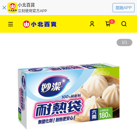
小北百貨
開啟APP
立刻使用官方APP
0
1
/
1