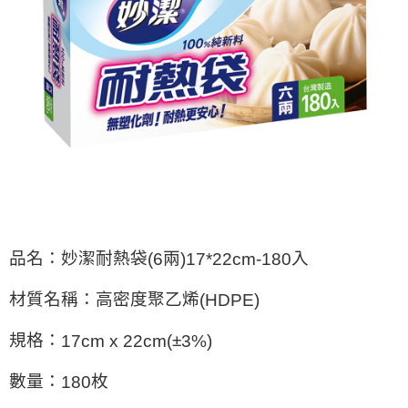
※ 請注意：結帳手續完成當下不需立刻繳費，但若您需要取消訂單，請聯絡
每筆NT$60，滿NT$599(含以上)免運費
購買商品的店家。未經商家同意取消之訂單仍視為有效，需透過AFTEE先享
後付繳納相關費用。
付款後7-11取貨
※ 交易是否成功請以「AFTEE先享後付 」之結帳頁面顯示為準，若有關於
是否繳費成功／繳費後需取消欲退款等相關疑問，請聯繫「AFTEE先享後付
每筆NT$60，滿NT$599(含以上)免運費
客戶支援中心」
https://netprotections.freshdesk.com/support/home
宅配
【注意事項】
１．透過由恩沛科技股份有限公司提供之「AFTEE先享後付」服務完成之交
每筆NT$120，滿NT$899(含以上)免運費
易，需依本服務之必要範圍內提供個人資料，並將交易相關給付款項請求債
權轉讓予恩沛科技股份有限公司。
２．關於個人資料處理事宜，請瀏覽以下網址：
https://aftee.tw/terms/#terms3
３．未成年的使用者請事先徵得法定代理人或監護人之同意方可使用
「AFTEE先享後付」，若未經同意申辦者引起之損失，本公司不負相關責
任。
品名：妙潔耐熱袋
兩
入
(6
)17*22cm-180
４．使用「AFTEE先享後付」時，將依據個別帳號之用戶狀況，依本公司即
時審查核予不同之上限額度；若仍有額度不足之情形，本公司將視審查結果
材質名稱：高密度聚乙烯
(HDPE)
請求用戶進行身份認證。
５．嚴禁一人註冊多個帳號或使用他人資訊註冊。若發現惡意使用之情形，
恩沛科技股份有限公司將有權停止該用戶之使用額度並採取法律行動。
規格：
±
17cm x 22cm(
3%)
數量：
枚
180