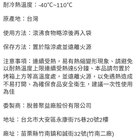
耐冷熱溫度：
℃
℃
-40
~110
原產地：台灣
使用方法：滾沸食物略涼後再入袋
保存方法：置於陰涼處並遠離火源
注意事項：連續受熱，易有熱縮變形現象、請避免
以耐熱溫度上限連續受熱達
分鐘、本品請勿置於
5
烤箱上方等高溫度處，並遠離火源，以免遇熱造成
不易打開、為確保食品安全衛生，建議一次性使用
為佳
委製商：脫普聚益廠股份有限公司
地址：台北市大安區永康街
巷
號
樓
75
20
2
廠址：苗栗縣竹南鎮和誠街
號
竹南二廠
32
(
)