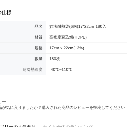
の仕様
品名
妙潔耐熱袋(6兩)17*22cm-180入
材質
高密度聚乙烯(HDPE)
規格
17cm x 22cm(±3%)
數量
180枚
耐冷熱溫度
-40℃~110℃
ュー
品が気に入りましたか？購入された商品のレビューを投稿してください
ゴリーの人気商品
サイト全体のランキング