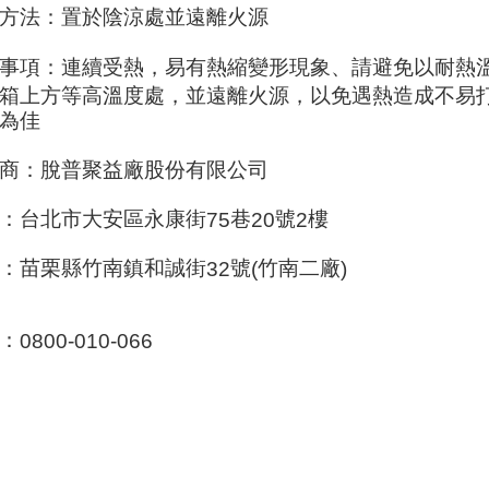
方法：置於陰涼處並遠離火源
事項：連續受熱，易有熱縮變形現象、請避免以耐熱
箱上方等高溫度處，並遠離火源，以免遇熱造成不易
為佳
商：脫普聚益廠股份有限公司
：台北市大安區永康街
巷
號
樓
75
20
2
：苗栗縣竹南鎮和誠街
號
竹南二廠
32
(
)
：
0800-010-066