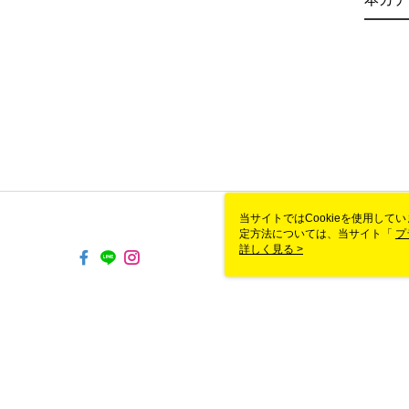
当サイトではCookieを使用して
定方法については、当サイト「
プ
き使用される場合、当社がサイト利用
詳しく見る >
TW-MWG1-67-190 Web2.0 Defau
© 2026 by 恆謙益有限公司