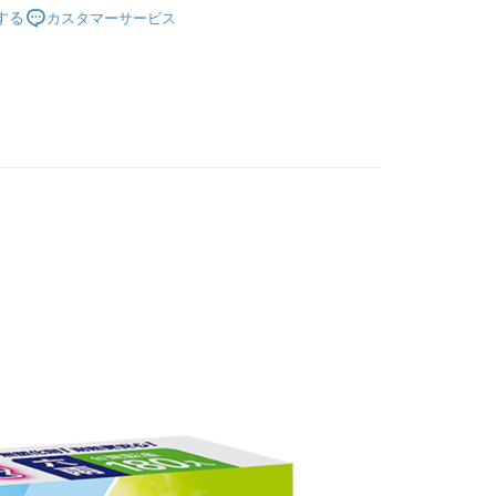
する
カスタマーサービス
研究所
TEE代金後払いについて
い方法でAFTEE代金後払いを選択すると、携帯電話認証ウィン
示されます。
で認証してお支払い手続を進めてください。
るときのお支払いは不要です。商品はご指定の住所に配送されま
が完了すると、携帯に支払い通知のSMSが届きます。アプリ会
付款
、AFTEE アプリプッシュ通知が届きます。
T$60、NT$599以上で送料無料
け取り時のお支払いは不要です。商品を確かめてから、SMSま
の通知に従って、4大コンビニ、またはATM/オンラインバンキ
家取貨
支払いください。
T$60、NT$599以上で送料無料
限は最短で 14 日以内ですので、ご注意ください。AFTEE ア
ンロードして AFTEE 会員になるとお支払い期限を最長 45 日
付款
延長できます。
T$60、NT$599以上で送料無料
は、ショップが請求した期日と、AFTEEで延長できる日数を
1取貨
されます。AFTEEで注文すると、商品を受け取るまで支払い
長できますが、商品を期限内に受け取れない場合があります
T$60、NT$599以上で送料無料
約商品や商品到着日が比較的遅い商品）。そのため、商品到着
わらず、AFTEEで指定された期限内にお支払いください。
い限度額
$120、NT$899以上で送料無料