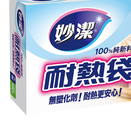
1.初回 
き、限度
2.決済金額
3.現在、
三、利用規
プロテクシ
します。
文者の氏
これに限ら
されます。
AFTEE
明』をご
AFTEE
なります。
延滞納金
後見人の同
個人情報
を行使し
cs_tw@netp
を、必要な
AFTEE
意いただ