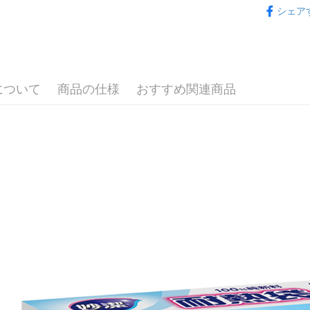
シェア
説明
夏日生活
一、 AF
ATM払い
1.お支払
ドウが表
2.SMS
3.注文す
配送方法
について
商品の仕様
おすすめ関連商品
す。
4.ご注文
全家取貨
員の場合は
配送毎にN
5.商品受
たはアプリ
付款後全
ングでお
配送毎にN
代金納付期
プリをダウ
7-11取貨
以内まで
配送毎にN
お支払期限
付款後7-1
もとに計算
期限を延
配送毎にN
（例：予
の有無に関
宅配
二、支払
配送毎にNT