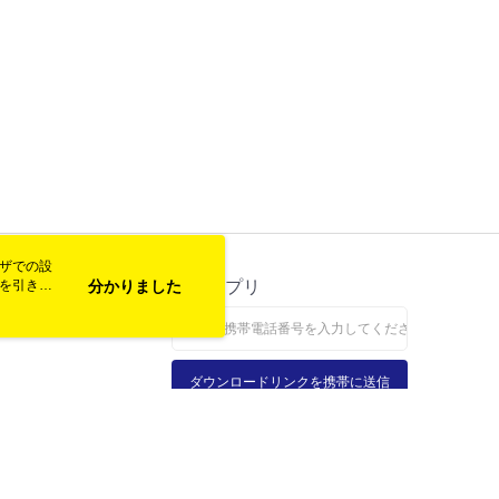
ウザでの設
トを引き続
ス
分かりました
公式アプリ
なします。
ダウンロードリンクを携帯に送信
れる電話をお受けになりましたら、詐欺防止ホットライン165までご連絡ください
サイトにおけるブラウザの推奨環境は、Google Chrome、FirefoxまたはEdge以上