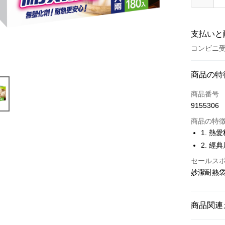
支払いと
コンビニ受
お支払い
商品の特
クレジット
商品番号
9155306
コンビニ
商品の特
LINE Pay
1. 
2. 經
Apple Pay
セールス
JKOPAY
妙潔耐熱袋(
Easy Walle
Google Pa
商品関連
AFTEE
└ 廚房