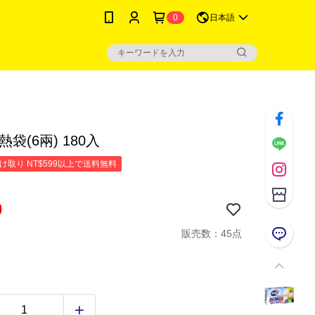
0
日本語
熱袋(6兩) 180入
け取り NT$599以上で送料無料
0
販売数：45点