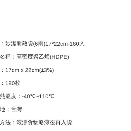
：妙潔耐熱袋
兩
入
(6
)17*22cm-180
名稱：高密度聚乙烯
(HDPE)
：
±
17cm x 22cm(
3%)
：
枚
180
熱溫度：
℃
℃
-40
~110
地：台灣
方法：滾沸食物略涼後再入袋