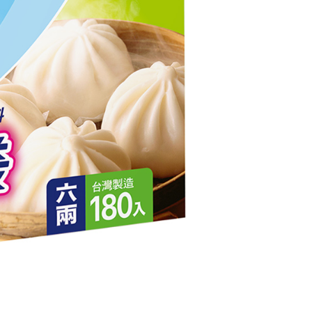
AFTEEを ご利用の際に、認証結果及び当社の審査の結果に基づ
額が設定されます。
は最低NT$20です。
台湾の会員のみご利用いただけます。
約「AFTEE代金後払い」（以下当サービスという）はネット
ョンズ（以下 AFTEE という）が提供し、AFTEEが代金を徴収
当サービスご利用の際に提供しなければならない個人情報（注
名、電話番号、受取人の氏名、電話番号、受取人住所を含むが
ない）は、AFTEEに渡され当サービスで必要な範囲内で利用
AFTEEの個人情報の収集、処理、利用について、詳細は
公式ホームページの『個人情報の収集、処理及び利用に関する声
参照ください（
https://aftee.tw/privacypolicy/
）。
の初回ご利用の際に、審査を通過すれば、最高額がNT$10,000に
支払い期限を過ぎた場合、その金額に基づいて年利20%の遅
が加算されます。未成年の利用者は、事前に法定代理人または
意を得ればAFTEEをご利用いただけます。
の処理、利用について疑問がある、または関連する法律の権利
たい場合は、ネットプロテクションズ
rotections.co.jp
にご連絡ください。上記に示した個人情報
購入注文書とあわせてAFTEEにご提供いただく、または
にあなたの個人情報の収集、処理、利用を許可することににご同
けない場合は、当サービスを選択しないでください。