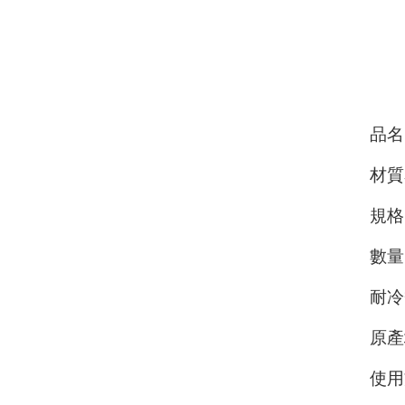
品名
材質
規格
數量
耐冷
原產
使用