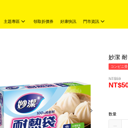
主題專區
領取折價券
好康快訊
門市資訊
妙潔 耐
コンビニ受
NT$59
NT$5
数量