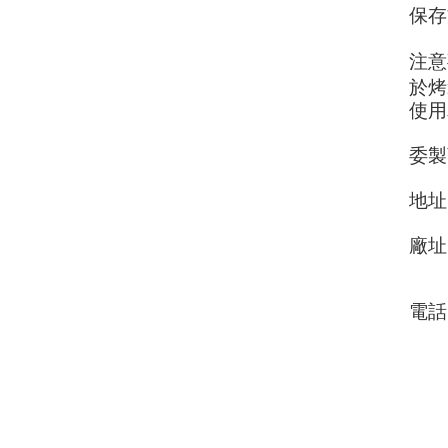
保存
注意
於烤
使用
委製
地址
廠址
電話