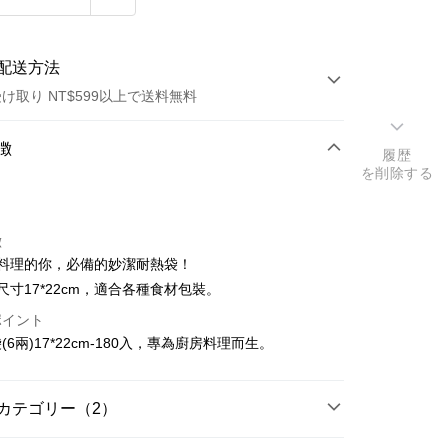
配送方法
け取り NT$599以上で送料無料
方法
徴
履歴
を削除する
カード1回払い
店頭代金引換
徴
熱愛料理的你，必備的妙潔耐熱袋！
典尺寸17*22cm，適合各種食材包裝。
ポイント
6兩)17*22cm-180入，專為廚房料理而生。
t
y
カテゴリー（2）
代金後払い
分裝袋/夾