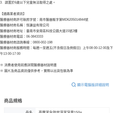
3. 請置於6歲以下兒童無法取得之處。
【通路業者資訊】
醫療器材商許可執照字號：南市醫器販字第MD6205014844號
醫療器材商名稱：恆謙益有限公司
醫療器材商地址：臺南市安南區科技公園大道15號2樓
醫療器材商電話：06-3843333
醫療器材商諮詢專線：0800-002-198
醫療器材商服務時間：每週一至週五(不含假日及例假日) 上午08:00-12:00及下
午13:00-17:00
※ 消費者使用前應詳閱醫療器材說明書
※ 圖片及商品資訊僅供參考，實際以出貨包裝為準
顯示電腦版詳細說明
商品規格
品名
高露潔全效炭深潔牙膏150g