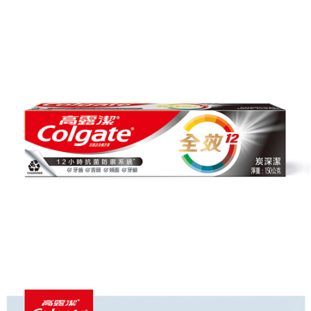
ATM／網路銀行／等多元方式進行付款，方視為交易完成。
7-11取貨付款
※ 請注意：結帳手續完成當下不需立刻繳費，但若您需要取消訂單，請聯絡
每筆NT$60，滿NT$599(含以上)免運費
購買商品的店家。未經商家同意取消之訂單仍視為有效，需透過AFTEE先享
後付繳納相關費用。
付款後7-11取貨
※ 交易是否成功請以「AFTEE先享後付 」之結帳頁面顯示為準，若有關於
是否繳費成功／繳費後需取消欲退款等相關疑問，請聯繫「AFTEE先享後付
每筆NT$60，滿NT$599(含以上)免運費
客戶支援中心」
https://netprotections.freshdesk.com/support/home
宅配
【注意事項】
１．透過由恩沛科技股份有限公司提供之「AFTEE先享後付」服務完成之交
每筆NT$120，滿NT$899(含以上)免運費
易，需依本服務之必要範圍內提供個人資料，並將交易相關給付款項請求債
權轉讓予恩沛科技股份有限公司。
２．關於個人資料處理事宜，請瀏覽以下網址：
https://aftee.tw/terms/#terms3
３．未成年的使用者請事先徵得法定代理人或監護人之同意方可使用
「AFTEE先享後付」，若未經同意申辦者引起之損失，本公司不負相關責
任。
４．使用「AFTEE先享後付」時，將依據個別帳號之用戶狀況，依本公司即
時審查核予不同之上限額度；若仍有額度不足之情形，本公司將視審查結果
請求用戶進行身份認證。
５．嚴禁一人註冊多個帳號或使用他人資訊註冊。若發現惡意使用之情形，
恩沛科技股份有限公司將有權停止該用戶之使用額度並採取法律行動。