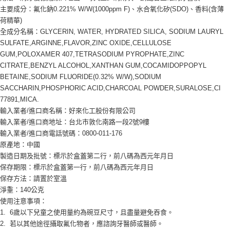
主要成分：氟化鈉0.221% W/W(1000ppm F)、水合氧化矽(SDO)、香料(含薄
荷精華)
全成分名稱：GLYCERIN, WATER, HYDRATED SILICA, SODIUM LAURYL
SULFATE,ARGINNE,FLAVOR,ZINC OXIDE,CELLULOSE
GUM,POLOXAMER 407,TETRASODIUM PYROPHATE,ZINC
CITRATE,BENZYL ALCOHOL,XANTHAN GUM,COCAMIDOPPOPYL
BETAINE,SODIUM FLUORIDE(0.32% W/W),SODIUM
SACCHARIN,PHOSPHORIC ACID,CHARCOAL POWDER,SURALOSE,CI
77891,MICA.
輸入業者/進口商名稱：好來化工股份有限公司
輸入業者/進口商地址：台北市敦化南路一段2號9樓
輸入業者/進口商電話號碼：0800-011-176
原產地：中國
製造日期及批號：標示於盒蓋第二行，前八碼為西元年月日
保存期限：標示於盒蓋第一行，前八碼為西元年月日
保存方法：請置於室溫
淨重：140公克
使用注意事項：
1. 6歲以下兒童之使用量約為碗豆尺寸，且盡量避免吞食。
2. 若以其他途徑攝取氟化物者，應諮詢牙醫師或醫師。