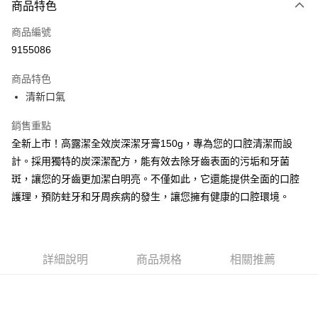
商品特色
LINE Pay
商品編號
Apple Pay
9155086
街口支付
商品特色
悠遊付
清新口氣
Google Pay
銷售重點
AFTEE先享後付
全新上市！高露潔全效炭深潔牙膏150g，專為您的口腔清潔而設
相關說明
計。採用獨特的炭深潔配方，能有效去除牙齒表面的污垢和牙菌
【關於「AFTEE先享後付」】
斑，讓您的牙齒更加潔白明亮。不僅如此，它還能提供全面的口腔
ATM付款
AFTEE先享後付是「在收到商品之後才付款」的支付方式。 讓您購物簡單
護理，預防蛀牙和牙周疾病的發生，讓您擁有健康的口腔環境。
便利好安心！
１．簡單：不需註冊會員、不需綁卡、不需儲值。
運送方式
２．便利：只要手機號碼，簡訊認證，即可結帳。
３．安心：先確認商品／服務後，再付款。
全家取貨付款
每筆NT$60，滿NT$599(含以上)免運費
詳細說明
商品規格
相關推薦
【「AFTEE先享後付」結帳流程】
１．於結帳方式選擇「AFTEE先享後付」後，將跳轉至「AFTEE先享後付」
付款後全家取貨
結帳頁面，進行簡訊認證並確認金額後，即可完成結帳。
２．訂單成立數日內，您將收到繳費通知簡訊。
每筆NT$60，滿NT$599(含以上)免運費
３．收到繳費通知簡訊後14天內，點擊此簡訊中的連結，可透過四大超商／