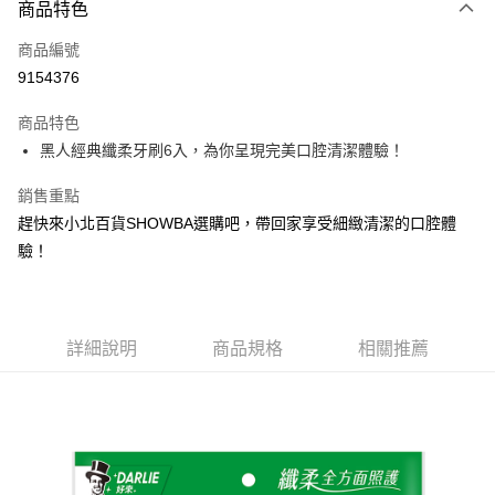
商品特色
LINE Pay
商品編號
Apple Pay
9154376
街口支付
商品特色
悠遊付
黑人經典纖柔牙刷6入，為你呈現完美口腔清潔體驗！
Google Pay
銷售重點
AFTEE先享後付
趕快來小北百貨SHOWBA選購吧，帶回家享受細緻清潔的口腔體
相關說明
驗！
【關於「AFTEE先享後付」】
ATM付款
AFTEE先享後付是「在收到商品之後才付款」的支付方式。 讓您購物簡單
便利好安心！
１．簡單：不需註冊會員、不需綁卡、不需儲值。
運送方式
２．便利：只要手機號碼，簡訊認證，即可結帳。
詳細說明
商品規格
相關推薦
３．安心：先確認商品／服務後，再付款。
全家取貨付款
每筆NT$60，滿NT$599(含以上)免運費
【「AFTEE先享後付」結帳流程】
１．於結帳方式選擇「AFTEE先享後付」後，將跳轉至「AFTEE先享後付」
付款後全家取貨
結帳頁面，進行簡訊認證並確認金額後，即可完成結帳。
２．訂單成立數日內，您將收到繳費通知簡訊。
每筆NT$60，滿NT$599(含以上)免運費
３．收到繳費通知簡訊後14天內，點擊此簡訊中的連結，可透過四大超商／