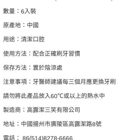
數量：
入裝
6
原產地：中國
用途：清潔口腔
使用方法：配合正確刷牙習慣
保存方法：置於陰涼處
注意事項：牙醫師建議每三個月應更換牙刷
請勿將此產品放入
℃或以上的熱水中
60
製造商：高露潔三笑有限公司
地址：中國揚州市廣陵區高露潔路
號
8
電話：
86(514)8278-6666