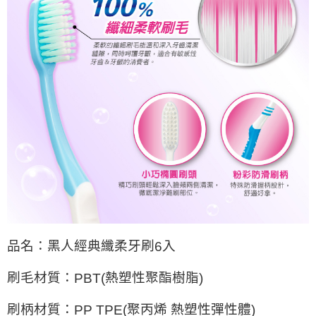
品名：黑人經典纖柔牙刷
入
6
刷毛材質：
熱塑性聚酯樹脂
PBT(
)
刷柄材質：
聚丙烯
熱塑性彈性體
PP TPE(
)