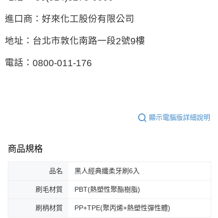
進口商：好來化工股份有限公司
地址：台北市敦化南路一段
號
樓
2
9
電話：
0800-011-176
顯示電腦版詳細說明
商品規格
品名
黑人經典纖柔牙刷6入
刷毛材質
PBT(熱塑性聚酯樹脂)
刷柄材質
PP+TPE(聚丙烯+熱塑性彈性體)