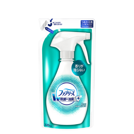
7-11取貨付款
繳費期限，為商家向您請款的時間，再加上使用AFTEE可延長的天數所計算
每笔NT$60，满NT$599(含以上)免运费
出。使用AFTEE下訂可以延長您收到商品前的繳費天數，但無法保證一定能
夠在期限內收到商品(例如:預購商品或預計到貨時間較長者)。因此無論收到
付款後7-11取貨
商品與否，仍需要請您在AFTEE規定的時間內完成繳費。
每笔NT$60，满NT$599(含以上)免运费
二、付款限制
1. 初次使用 AFTEE 時，將依認證結果及本公司審查結果，核予每個人不同
宅配
之上限額度
2. 結帳金額須大於NT$30
每笔NT$120，满NT$899(含以上)免运费
3. 目前僅支援台灣會員
三、聲明條款
「AFTEE先享後付」(下稱本服務)乃由恩沛科技股份有限公司(下稱 AFTEE )
所提供，並由 AFTEE 向您收取款項。因使用本服務所須提供之個人資料(包
含但不限於訂購人姓名、電話，收件人姓名、電話、收件地址)，將交付予
AFTEE 於本服務必要服務範圍內運用。關於 AFTEE 對於個人資料之蒐集、
處理、利用，詳參 AFTEE 官網之『個人資料蒐集、處理及利用告知聲明』
（
https://aftee.tw/privacypolicy/
）。
若款項超過繳費期限，將根據當次的金額加收年利率 16% 的逾期滯納金。
未成年的使用者，請事先徵得法定代理人或監護人之同意方可使用
AFTEE。
若您對於個人資料之處理、利用有任何疑問，或欲行使相關法律權利，請聯