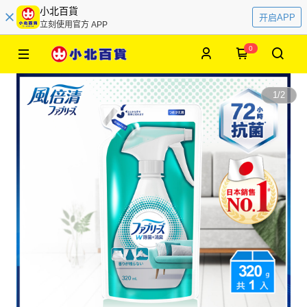
小北百貨
开启APP
立刻使用官方 APP
0
1
/
2