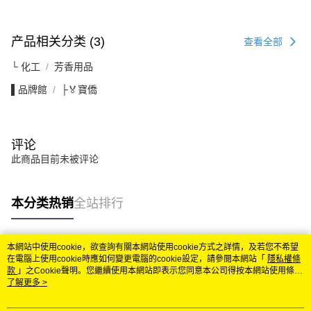
产品相关分类 (3)
查看全部
└ 化工
芳香用品
▌品牌館
├🏅寶僑
评论
此商品目前未被评论
本分类热销
全站排行
本網站中使用cookie，欲查詢有關本網站使用cookie方式之詳情，及若您不希望
热门标签
在電腦上使用cookie時應如何變更電腦的cookie設定，請參閱本網站「
隱私權條
款
」之Cookie聲明。您繼續使用本網站即表示您同意本公司得按本網站使用條款
之Cookie聲明使用cookie。
了解更多 >