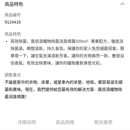
商品特色
LINE Pay
商品编号
Apple Pay
9124416
街口支付
商品特色
悠遊付
高效除菌，風倍清織物除菌消臭噴霧320ml！專業配方，徹底消
Google Pay
除菌源。瞬間清新，持久香氛。保護你的家人免受細菌侵害。簡
單噴一下，讓空氣充滿清新芳香。讓你的衣物煥然一新，散發自
AFTEE先享后付
信香氣。有效去除異味，讓你的織物重新焕發光彩。
相关说明
一、關於 AFTEE先享後付
销售重点
ATM付款
1. 於付款方式選擇AFTEE先享後付，將跳出AFTEE先享後付手機驗證視
不論是家中的衣物、床單，或是車內的坐墊、地毯，都容易滋生細
窗。
2. 進行簡訊驗證之後，即可完成結帳手續。
菌和異味。現在，我們提供給您最有效的解決方案 - 風倍清織物除
运送方式
3. 訂單確認後不需事先繳費，商品會配送至您的指定地址。
菌消臭噴霧！
4. 下訂完成後，您的手機會收到一封繳費通知簡訊，APP會員則會收到
全家取貨付款
AFTEE APP推播通知。
每笔NT$60，满NT$599(含以上)免运费
5. 收到商品當下無需繳費，確認無誤後，請再利用繳費通知簡訊或AFTEE
APP於四大便利商店‧ATM/網銀等方式進行付款。
付款後全家取貨
详细说明
商品规格
相关推荐
請留意繳費期限為 14 天。唯有下載 AFTEE App 成為 AFTEE 會員者方能享
每笔NT$60，满NT$599(含以上)免运费
有最長 45 天內付款之服務。