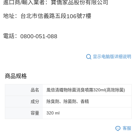
進口商
輸入業者：寶僑家品股份有限公司
/
地址：台北市信義路五段
號
樓
106
7
電話：
0800-051-088
显示电脑版详细说明
商品规格
品名
風倍清織物除菌消臭噴霧320ml(高效除菌)
成分
除臭劑、除菌劑、香精
容量
320 ml
客服