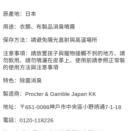
繫恩沛科技股份有限公司。若您不同意我們將上開所示之個人資料，連同必
要之購買訂單資訊提供予 AFTEE ，或讓 AFTEE 蒐集處理利用您的個人資
原產地：日本
料，請勿選用本服務。
用途：衣類、布製品消臭噴霧
保存方法：請避免陽光直射與高溫場所
注意事項：請放置孩子與寵物接觸不到的地方、請
勿飲用、請勿噴灑在皮革上、使用前請參照正常裝
的使用方法與注意事項
特色：除菌消臭
製造商：
Procter & Gamble Japan KK
地址：〒
神戶市中央區小野炳通
651-0088
7-1-18
電話：
0120-118226