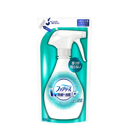
代金納付期限は最短で 14 日以内ですので、ご注意ください。AFTEE アプ
7-11取貨付款
リをダウンロードして AFTEE 会員になるとお支払い期限を最長 45 日以内
配送毎にNT$60、NT$599以上で送料無料
まで延長できます。
付款後7-11取貨
お支払期限は、ショップが請求した期日と、AFTEEで延長できる日数をも
とに計算されます。AFTEEで注文すると、商品を受け取るまで支払い期限
配送毎にNT$60、NT$599以上で送料無料
を延長できますが、商品を期限内に受け取れない場合があります（例：予
約商品や商品到着日が比較的遅い商品）。そのため、商品到着の有無に関
宅配
わらず、AFTEEで指定された期限内にお支払いください。
配送毎にNT$120、NT$899以上で送料無料
二、支払い限度額
1.初回 AFTEEを ご利用の際に、認証結果及び当社の審査の結果に基づ
き、限度額が設定されます。
2.決済金額は最低NT$20です。
3.現在、台湾の会員のみご利用いただけます。
三、利用規約「AFTEE代金後払い」（以下当サービスという）はネットプ
ロテクションズ（以下 AFTEE という）が提供し、AFTEEが代金を徴収し
ます。当サービスご利用の際に提供しなければならない個人情報（注文者
の氏名、電話番号、受取人の氏名、電話番号、受取人住所を含むがこれに
限らない）は、AFTEEに渡され当サービスで必要な範囲内で利用されま
す。AFTEEの個人情報の収集、処理、利用について、詳細はAFTEE公式ホ
ームページの『個人情報の収集、処理及び利用に関する声明』をご参照く
ださい（
https://aftee.tw/privacypolicy/
）。