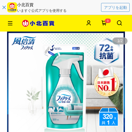
小北百貨
アプリを起動
いますぐ公式アプリを使用する
0
1
/
2