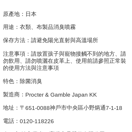
AFTEEの初回ご利用の際に、審査を通過すれば、最高額がNT$10,000にな
ります。支払い期限を過ぎた場合、その金額に基づいて年利20%の遅延滞
原產地：日本
納金が加算されます。未成年の利用者は、事前に法定代理人または後見人
の同意を得ればAFTEEをご利用いただけます。
用途：衣類、布製品消臭噴霧
個人情報の処理、利用について疑問がある、または関連する法律の権利を
行使したい場合は、ネットプロテクションズ
cs_tw@netprotections.co.jp
保存方法：請避免陽光直射與高溫場所
にご連絡ください。上記に示した個人情報を、必要な購入注文書とあわせ
てAFTEEにご提供いただく、またはAFTEEにあなたの個人情報の収集、処
理、利用を許可することににご同意いただけない場合は、当サービスを選
注意事項：請放置孩子與寵物接觸不到的地方、請
択しないでください。
勿飲用、請勿噴灑在皮革上、使用前請參照正常裝
的使用方法與注意事項
特色：除菌消臭
製造商：
Procter & Gamble Japan KK
地址：〒
神戶市中央區小野炳通
651-0088
7-1-18
電話：
0120-118226