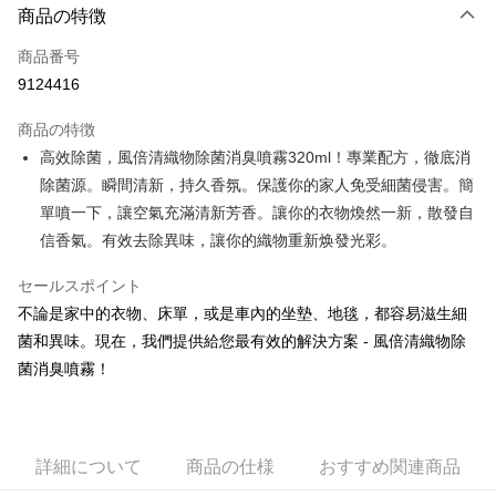
LINE Pay
商品の特徴
Apple Pay
商品番号
9124416
JKOPAY
商品の特徴
Easy Wallet
高效除菌，風倍清織物除菌消臭噴霧320ml！專業配方，徹底消
Google Pay
除菌源。瞬間清新，持久香氛。保護你的家人免受細菌侵害。簡
單噴一下，讓空氣充滿清新芳香。讓你的衣物煥然一新，散發自
AFTEE代金後払い
信香氣。有效去除異味，讓你的織物重新焕發光彩。
説明
一、 AFTEE代金後払いについて
セールスポイント
ATM払い
1.お支払い方法でAFTEE代金後払いを選択すると、携帯電話認証ウィンド
ウが表示されます。
不論是家中的衣物、床單，或是車內的坐墊、地毯，都容易滋生細
2.SMSで認証してお支払い手続を進めてください。
配送方法
菌和異味。現在，我們提供給您最有效的解決方案 - 風倍清織物除
3.注文するときのお支払いは不要です。商品はご指定の住所に配送されま
菌消臭噴霧！
す。
全家取貨付款
4.ご注文が完了すると、携帯に支払い通知のSMSが届きます。アプリ会員
配送毎にNT$60、NT$599以上で送料無料
の場合は、AFTEE アプリプッシュ通知が届きます。
5.商品受け取り時のお支払いは不要です。商品を確かめてから、SMSまた
付款後全家取貨
はアプリの通知に従って、4大コンビニ、またはATM/オンラインバンキン
詳細について
商品の仕様
おすすめ関連商品
グでお支払いください。
配送毎にNT$60、NT$599以上で送料無料