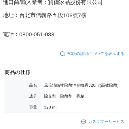
進口商
輸入業者：寶僑家品股份有限公司
/
地址：台北市信義路五段
號
樓
106
7
電話：
0800-051-088
PC版の詳細についてを表示する
商品の仕様
品名
風倍清織物除菌消臭噴霧320ml(高效除菌)
成分
除臭劑、除菌劑、香精
容量
320 ml
カスタマーサービス