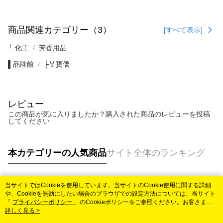
商品関連カテゴリー（3）
[すべて表示]
└ 化工
芳香用品
▌品牌館
├🏅寶僑
レビュー
この商品が気に入りましたか？購入された商品のレビューを投稿
してください
本カテゴリーの人気商品
サイト全体のランキング
当サイトではCookieを使用しています。当サイトのCookie使用に関する詳細
人気タグ
や、Cookieを無効にしたい場合のブラウザでの設定方法については、当サイト
「
プライバシーポリシー
」のCookieポリシーをご参照ください。お客さま
が、当サイトを引き続き使用される場合、当社がサイト利用規約のCookieポリ
詳しく見る >
シーに基づいてCookieを使用することに同意したものとみなします。