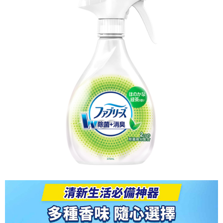
※ 請注意：結帳手續完成當下不需立刻繳費，但若您需要取消訂單，請聯絡
每筆NT$60，滿NT$599(含以上)免運費
購買商品的店家。未經商家同意取消之訂單仍視為有效，需透過AFTEE先享
後付繳納相關費用。
付款後7-11取貨
※ 交易是否成功請以「AFTEE先享後付 」之結帳頁面顯示為準，若有關於
是否繳費成功／繳費後需取消欲退款等相關疑問，請聯繫「AFTEE先享後付
每筆NT$60，滿NT$599(含以上)免運費
客戶支援中心」
https://netprotections.freshdesk.com/support/home
宅配
【注意事項】
１．透過由恩沛科技股份有限公司提供之「AFTEE先享後付」服務完成之交
每筆NT$120，滿NT$899(含以上)免運費
易，需依本服務之必要範圍內提供個人資料，並將交易相關給付款項請求債
權轉讓予恩沛科技股份有限公司。
２．關於個人資料處理事宜，請瀏覽以下網址：
https://aftee.tw/terms/#terms3
３．未成年的使用者請事先徵得法定代理人或監護人之同意方可使用
「AFTEE先享後付」，若未經同意申辦者引起之損失，本公司不負相關責
任。
４．使用「AFTEE先享後付」時，將依據個別帳號之用戶狀況，依本公司即
時審查核予不同之上限額度；若仍有額度不足之情形，本公司將視審查結果
請求用戶進行身份認證。
５．嚴禁一人註冊多個帳號或使用他人資訊註冊。若發現惡意使用之情形，
恩沛科技股份有限公司將有權停止該用戶之使用額度並採取法律行動。