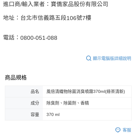
進口商
輸入業者：寶僑家品股份有限公司
/
地址：台北市信義路五段
號
樓
106
7
電話：
0800-051-088
顯示電腦版詳細說明
商品規格
品名
風倍清織物除菌消臭噴霧370ml(綠茶清新)
成分
除臭劑、除菌劑、香精
容量
370 ml
客服