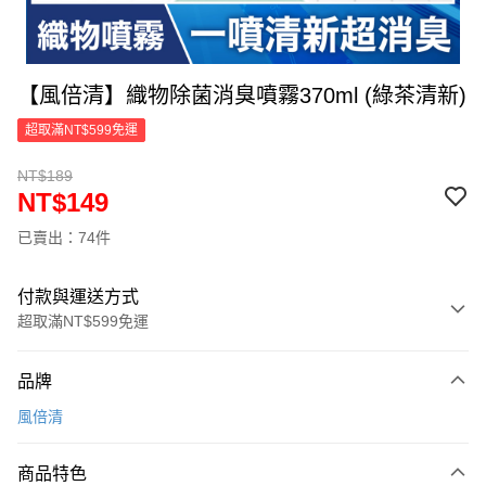
【風倍清】織物除菌消臭噴霧370ml (綠茶清新)
超取滿NT$599免運
NT$189
NT$149
已賣出：74件
付款與運送方式
超取滿NT$599免運
付款方式
品牌
信用卡一次付款
風倍清
超商取貨付款
商品特色
LINE Pay