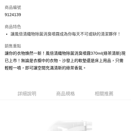
商品編號
Apple Pay
9124139
街口支付
商品特色
悠遊付
讓風倍清織物除菌消臭噴霧成為你每天不可或缺的清潔夥伴！
Google Pay
銷售重點
AFTEE先享後付
讓你的衣物煥然一新！風倍清織物除菌消臭噴霧370ml(綠茶清新)現
相關說明
已上市！無論是衣櫥中的衣物、沙發上的軟墊還是床上用品，只需
【關於「AFTEE先享後付」】
輕輕一噴，即可讓空間充滿清新的綠茶香氣。
ATM付款
AFTEE先享後付是「在收到商品之後才付款」的支付方式。 讓您購物簡單
便利好安心！
１．簡單：不需註冊會員、不需綁卡、不需儲值。
運送方式
２．便利：只要手機號碼，簡訊認證，即可結帳。
３．安心：先確認商品／服務後，再付款。
全家取貨付款
詳細說明
商品規格
相關推薦
每筆NT$60，滿NT$599(含以上)免運費
【「AFTEE先享後付」結帳流程】
１．於結帳方式選擇「AFTEE先享後付」後，將跳轉至「AFTEE先享後付」
付款後全家取貨
結帳頁面，進行簡訊認證並確認金額後，即可完成結帳。
２．訂單成立數日內，您將收到繳費通知簡訊。
每筆NT$60，滿NT$599(含以上)免運費
３．收到繳費通知簡訊後14天內，點擊此簡訊中的連結，可透過四大超商／
ATM／網路銀行／等多元方式進行付款，方視為交易完成。
7-11取貨付款