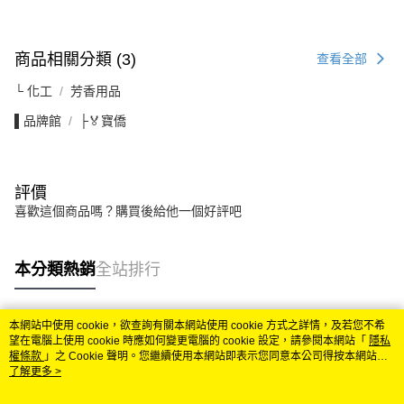
商品相關分類 (3)
查看全部
└ 化工
芳香用品
▌品牌館
├🏅寶僑
評價
喜歡這個商品嗎？購買後給他一個好評吧
本分類熱銷
全站排行
本網站中使用 cookie，欲查詢有關本網站使用 cookie 方式之詳情，及若您不希
熱門標籤
望在電腦上使用 cookie 時應如何變更電腦的 cookie 設定，請參閱本網站「
隱私
權條款
」之 Cookie 聲明。您繼續使用本網站即表示您同意本公司得按本網站使
用條款之 Cookie 聲明使用 cookie。
了解更多 >