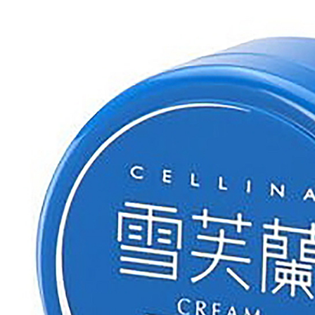
二、支払
配送毎にNT
1.初回 
き、限度
2.決済金額
3.現在、
三、利用規
プロテクシ
します。
文者の氏
これに限ら
されます。
AFTEE
明』をご
AFTEE
なります。
延滞納金
後見人の同
個人情報
を行使し
cs_tw@netp
を、必要な
AFTEE