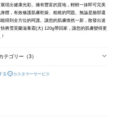
代金後払い
膚展現出健康光彩。擁有豐富的質地，輕輕一抹即可完美
或身體，有效修護肌膚乾燥、粗糙的問題。無論是臉部還
TEE代金後払いについて
都能得到全方位的呵護。讓您的肌膚煥然一新，散發出迷
い方法でAFTEE代金後払いを選択すると、携帯電話認証ウィン
快將雪芙蘭滋養霜(大) 120g帶回家，讓您的肌膚變得更
示されます。
で認証してお支払い手続を進めてください。
人！
るときのお支払いは不要です。商品はご指定の住所に配送されま
が完了すると、携帯に支払い通知のSMSが届きます。アプリ会
付款
カテゴリー（3）
、AFTEE アプリプッシュ通知が届きます。
T$60、NT$599以上で送料無料
け取り時のお支払いは不要です。商品を確かめてから、SMSま
用
の通知に従って、4大コンビニ、またはATM/オンラインバンキ
臉部/身體保養
家取貨
する
カスタマーサービス
支払いください。
區
△貼身用品
T$60、NT$599以上で送料無料
限は最短で 14 日以内ですので、ご注意ください。AFTEE ア
研究所
ンロードして AFTEE 会員になるとお支払い期限を最長 45 日
付款
延長できます。
T$60、NT$599以上で送料無料
は、ショップが請求した期日と、AFTEEで延長できる日数を
1取貨
されます。AFTEEで注文すると、商品を受け取るまで支払い
長できますが、商品を期限内に受け取れない場合があります
T$60、NT$599以上で送料無料
約商品や商品到着日が比較的遅い商品）。そのため、商品到着
わらず、AFTEEで指定された期限内にお支払いください。