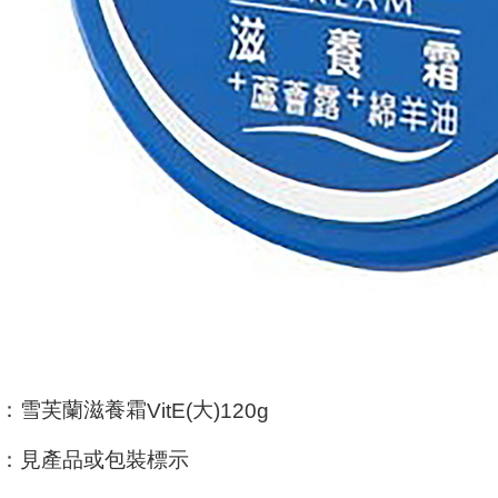
意いただ
：雪芙蘭滋養霜
大
VitE(
)120g
：見產品或包裝標示