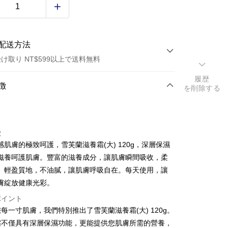
配送方法
け取り NT$599以上で送料無料
履歴
方法
徴
を削除する
カード1回払い
店頭代金引換
徴
感肌膚的極致呵護，雪芙蘭滋養霜(大) 120g，深層保濕
滋養呵護肌膚。豐富的滋養成分，讓肌膚瞬間吸收，柔
。輕盈質地，不油膩，讓肌膚呼吸自在。每天使用，讓
膚綻放健康光彩。
t
ポイント
每一寸肌膚，我們特別推出了雪芙蘭滋養霜(大) 120g。
y
霜不僅具有深層保濕功能，更能提供您肌膚所需的營養，