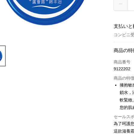
支払いと
コンビニ受
お支払い
商品の特
クレジット
商品番号
9122202
コンビニ
商品の特
LINE Pay
擁抱敏
鎖水，
Apple Pay
軟緊緻
JKOPAY
您的肌
Easy Walle
セールス
為了呵護您
Google Pa
這款滋養