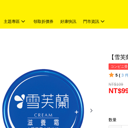
主題專區
領取折價券
好康快訊
門市資訊
【雪芙蘭
コンビニ受
5 (
3
NT$109
NT$9
数量