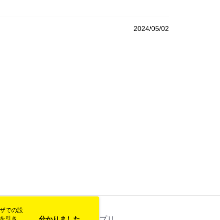
2024/05/02
ウザでの設
トを引き続
ス
分かりました
公式アプリ