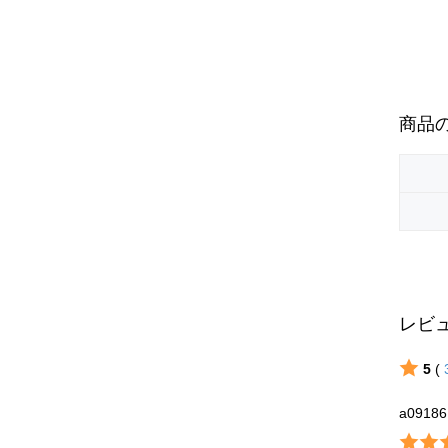
商品
レビ
5
(
a09186