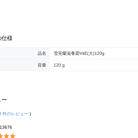
の仕様
品名
雪芙蘭滋養霜VitE(大)120g
容量
120 g
ュー
3
件のレビュー
)
13676