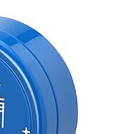
い限度額
$120、NT$899以上で送料無料
AFTEEを ご利用の際に、認証結果及び当社の審査の結果に基づ
額が設定されます。
は最低NT$20です。
台湾の会員のみご利用いただけます。
約「AFTEE代金後払い」（以下当サービスという）はネット
ョンズ（以下 AFTEE という）が提供し、AFTEEが代金を徴収
当サービスご利用の際に提供しなければならない個人情報（注
名、電話番号、受取人の氏名、電話番号、受取人住所を含むが
ない）は、AFTEEに渡され当サービスで必要な範囲内で利用
AFTEEの個人情報の収集、処理、利用について、詳細は
公式ホームページの『個人情報の収集、処理及び利用に関する声
参照ください（
https://aftee.tw/privacypolicy/
）。
の初回ご利用の際に、審査を通過すれば、最高額がNT$10,000に
支払い期限を過ぎた場合、その金額に基づいて年利20%の遅
が加算されます。未成年の利用者は、事前に法定代理人または
意を得ればAFTEEをご利用いただけます。
の処理、利用について疑問がある、または関連する法律の権利
たい場合は、ネットプロテクションズ
rotections.co.jp
にご連絡ください。上記に示した個人情報
購入注文書とあわせてAFTEEにご提供いただく、または
にあなたの個人情報の収集、処理、利用を許可することににご同