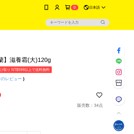
0
日本語
】滋養霜(大)120g
け取り NT$599以上で送料無料
件のレビュー
)
9
販売数：34点