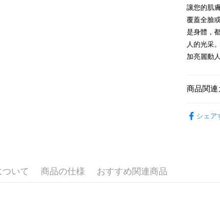
AFTEE
讓您的肌
説明
覆蓋全臉
一、 AF
是身體，
ATM払い
1.お支払
人的光采。
ドウが表
2.SMS
加亮麗動
3.注文す
配送方法
す。
4.ご注文
全家取貨
商品関連
員の場合は
配送毎にN
5.商品受
└ 美妝日
たはアプリ
付款後全
シェア
ングでお
🔦防災專
配送毎にN
代金納付期
夏日生活
プリをダウ
7-11取貨
以内まで
配送毎にN
お支払期限
について
商品の仕様
おすすめ関連商品
付款後7-1
もとに計算
期限を延
配送毎にN
（例：予
の有無に関
宅配