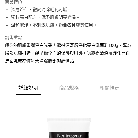
商品特色
Apple Pay
深層淨化，徹底清除毛孔污垢。
獨特亮白配方，賦予肌膚明亮光澤。
街口支付
溫和潔淨，不刺激肌膚，適合各種膚質使用。
悠遊付
銷售重點
Google Pay
讓你的肌膚重獲淨白光采！露得清深層淨化亮白洗面乳100g，專為
臉部肌膚打造，給予你全面的保護與呵護。讓露得清深層淨化亮白
AFTEE先享後付
洗面乳成為你每天清潔臉部的必備品
相關說明
【關於「AFTEE先享後付」】
ATM付款
AFTEE先享後付是「在收到商品之後才付款」的支付方式。 讓您購物簡單
便利好安心！
１．簡單：不需註冊會員、不需綁卡、不需儲值。
運送方式
詳細說明
商品規格
相關推薦
２．便利：只要手機號碼，簡訊認證，即可結帳。
３．安心：先確認商品／服務後，再付款。
全家取貨付款
每筆NT$60，滿NT$599(含以上)免運費
【「AFTEE先享後付」結帳流程】
１．於結帳方式選擇「AFTEE先享後付」後，將跳轉至「AFTEE先享後付」
付款後全家取貨
結帳頁面，進行簡訊認證並確認金額後，即可完成結帳。
２．訂單成立數日內，您將收到繳費通知簡訊。
每筆NT$60，滿NT$599(含以上)免運費
３．收到繳費通知簡訊後14天內，點擊此簡訊中的連結，可透過四大超商／
ATM／網路銀行／等多元方式進行付款，方視為交易完成。
7-11取貨付款