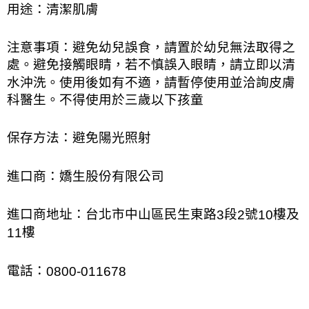
用途：清潔肌膚
注意事項：避免幼兒誤食，請置於幼兒無法取得之
處。避免接觸眼睛，若不慎誤入眼睛，請立即以清
水沖洗。使用後如有不適，請暫停使用並洽詢皮膚
科醫生。不得使用於三歲以下孩童
保存方法：避免陽光照射
進口商：嬌生股份有限公司
進口商地址：台北市中山區民生東路
段
號
樓及
3
2
10
樓
11
電話：
0800-011678