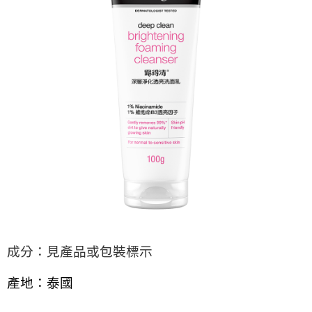
※ 請注意：結帳手續完成當下不需立刻繳費，但若您需要取消訂單，請聯絡
每筆NT$60，滿NT$599(含以上)免運費
購買商品的店家。未經商家同意取消之訂單仍視為有效，需透過AFTEE先享
後付繳納相關費用。
付款後7-11取貨
※ 交易是否成功請以「AFTEE先享後付 」之結帳頁面顯示為準，若有關於
是否繳費成功／繳費後需取消欲退款等相關疑問，請聯繫「AFTEE先享後付
每筆NT$60，滿NT$599(含以上)免運費
客戶支援中心」
https://netprotections.freshdesk.com/support/home
宅配
【注意事項】
１．透過由恩沛科技股份有限公司提供之「AFTEE先享後付」服務完成之交
每筆NT$120，滿NT$899(含以上)免運費
易，需依本服務之必要範圍內提供個人資料，並將交易相關給付款項請求債
權轉讓予恩沛科技股份有限公司。
２．關於個人資料處理事宜，請瀏覽以下網址：
https://aftee.tw/terms/#terms3
３．未成年的使用者請事先徵得法定代理人或監護人之同意方可使用
「AFTEE先享後付」，若未經同意申辦者引起之損失，本公司不負相關責
任。
４．使用「AFTEE先享後付」時，將依據個別帳號之用戶狀況，依本公司即
時審查核予不同之上限額度；若仍有額度不足之情形，本公司將視審查結果
請求用戶進行身份認證。
５．嚴禁一人註冊多個帳號或使用他人資訊註冊。若發現惡意使用之情形，
成分：見產品或包裝標示
恩沛科技股份有限公司將有權停止該用戶之使用額度並採取法律行動。
產地：泰國