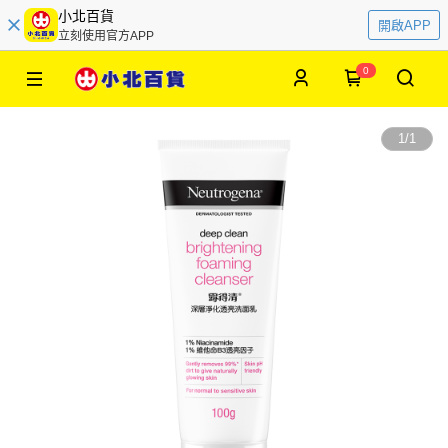
小北百貨
開啟APP
立刻使用官方APP
0
1
/
1