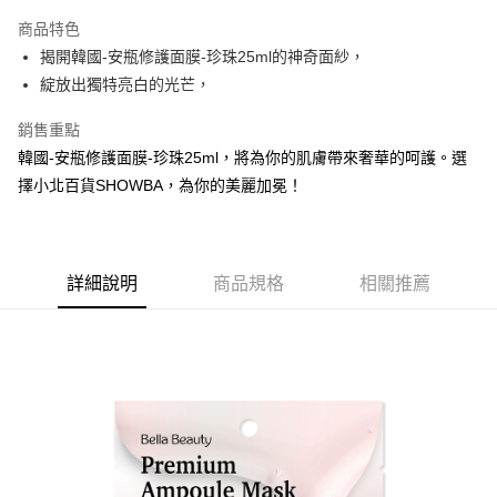
LINE Pay
商品特色
Apple Pay
揭開韓國-安瓶修護面膜-珍珠25ml的神奇面紗，
綻放出獨特亮白的光芒，
街口支付
銷售重點
悠遊付
韓國-安瓶修護面膜-珍珠25ml，將為你的肌膚帶來奢華的呵護。選
Google Pay
擇小北百貨SHOWBA，為你的美麗加冕！
AFTEE先享後付
相關說明
【關於「AFTEE先享後付」】
詳細說明
商品規格
相關推薦
ATM付款
AFTEE先享後付是「在收到商品之後才付款」的支付方式。 讓您購物簡單
便利好安心！
１．簡單：不需註冊會員、不需綁卡、不需儲值。
運送方式
２．便利：只要手機號碼，簡訊認證，即可結帳。
３．安心：先確認商品／服務後，再付款。
全家取貨付款
每筆NT$60，滿NT$599(含以上)免運費
【「AFTEE先享後付」結帳流程】
１．於結帳方式選擇「AFTEE先享後付」後，將跳轉至「AFTEE先享後付」
付款後全家取貨
結帳頁面，進行簡訊認證並確認金額後，即可完成結帳。
２．訂單成立數日內，您將收到繳費通知簡訊。
每筆NT$60，滿NT$599(含以上)免運費
３．收到繳費通知簡訊後14天內，點擊此簡訊中的連結，可透過四大超商／