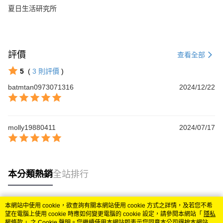
夏日生活研究所
評價
查看全部
5
(
3
則評價
)
batmtan0973071316
2024/12/22
molly19880411
2024/07/17
本分類熱銷
全站排行
本網站中使用 cookie，欲查詢有關本網站使用 cookie 方式之詳情，及若您不希
熱門標籤
望在電腦上使用 cookie 時應如何變更電腦的 cookie 設定，請參閱本網站「
隱私
權條款
」之 Cookie 聲明。您繼續使用本網站即表示您同意本公司得按本網站使