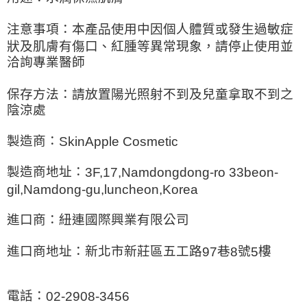
注意事項：本產品使用中因個人體質或發生過敏症
狀及肌膚有傷口、紅腫等異常現象，請停止使用並
洽詢專業醫師
保存方法：請放置陽光照射不到及兒童拿取不到之
陰涼處
製造商：
SkinApple Cosmetic
製造商地址：
3F,17,Namdongdong-ro 33beon-
gil,Namdong-gu,luncheon,Korea
進口商：紐連國際興業有限公司
進口商地址：新北市新莊區五工路
巷
號
樓
97
8
5
電話：
02-2908-3456