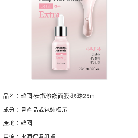
ATM／網路銀行／等多元方式進行付款，方視為交易完成。
7-11取貨付款
※ 請注意：結帳手續完成當下不需立刻繳費，但若您需要取消訂單，請聯絡
每筆NT$60，滿NT$599(含以上)免運費
購買商品的店家。未經商家同意取消之訂單仍視為有效，需透過AFTEE先享
後付繳納相關費用。
付款後7-11取貨
※ 交易是否成功請以「AFTEE先享後付 」之結帳頁面顯示為準，若有關於
是否繳費成功／繳費後需取消欲退款等相關疑問，請聯繫「AFTEE先享後付
每筆NT$60，滿NT$599(含以上)免運費
客戶支援中心」
https://netprotections.freshdesk.com/support/home
宅配
【注意事項】
１．透過由恩沛科技股份有限公司提供之「AFTEE先享後付」服務完成之交
每筆NT$120，滿NT$899(含以上)免運費
易，需依本服務之必要範圍內提供個人資料，並將交易相關給付款項請求債
權轉讓予恩沛科技股份有限公司。
２．關於個人資料處理事宜，請瀏覽以下網址：
https://aftee.tw/terms/#terms3
３．未成年的使用者請事先徵得法定代理人或監護人之同意方可使用
「AFTEE先享後付」，若未經同意申辦者引起之損失，本公司不負相關責
任。
品名：韓國
-
安瓶修護面膜
-
珍珠
25ml
４．使用「AFTEE先享後付」時，將依據個別帳號之用戶狀況，依本公司即
時審查核予不同之上限額度；若仍有額度不足之情形，本公司將視審查結果
請求用戶進行身份認證。
成分：見產品或包裝標示
５．嚴禁一人註冊多個帳號或使用他人資訊註冊。若發現惡意使用之情形，
恩沛科技股份有限公司將有權停止該用戶之使用額度並採取法律行動。
產地：韓國
用途：水潤保濕肌膚