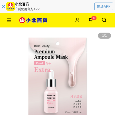
小北百貨
開啟APP
立刻使用官方APP
0
1
/
1