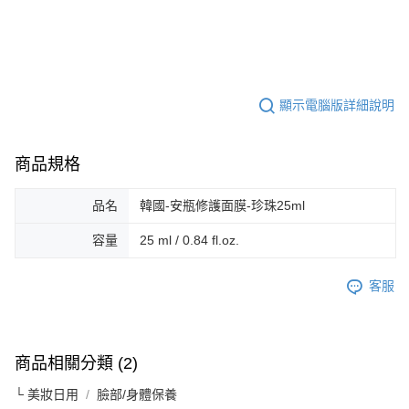
顯示電腦版詳細說明
商品規格
品名
韓國-安瓶修護面膜-珍珠25ml
容量
25 ml / 0.84 fl.oz.
客服
商品相關分類 (2)
└ 美妝日用
臉部/身體保養