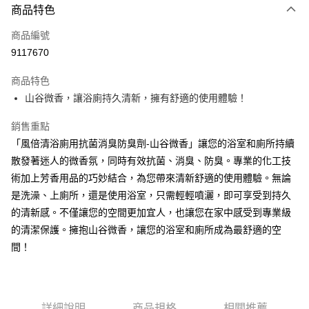
商品特色
LINE Pay
商品編號
Apple Pay
9117670
街口支付
商品特色
悠遊付
山谷微香，讓浴廁持久清新，擁有舒適的使用體驗！
Google Pay
銷售重點
AFTEE先享後付
「風倍清浴廁用抗菌消臭防臭劑-山谷微香」讓您的浴室和廁所持續
相關說明
散發著迷人的微香氛，同時有效抗菌、消臭、防臭。專業的化工技
【關於「AFTEE先享後付」】
術加上芳香用品的巧妙結合，為您帶來清新舒適的使用體驗。無論
ATM付款
AFTEE先享後付是「在收到商品之後才付款」的支付方式。 讓您購物簡單
是洗澡、上廁所，還是使用浴室，只需輕輕噴灑，即可享受到持久
便利好安心！
１．簡單：不需註冊會員、不需綁卡、不需儲值。
的清新感。不僅讓您的空間更加宜人，也讓您在家中感受到專業級
運送方式
２．便利：只要手機號碼，簡訊認證，即可結帳。
的清潔保護。擁抱山谷微香，讓您的浴室和廁所成為最舒適的空
３．安心：先確認商品／服務後，再付款。
全家取貨付款
間！
每筆NT$60，滿NT$599(含以上)免運費
【「AFTEE先享後付」結帳流程】
１．於結帳方式選擇「AFTEE先享後付」後，將跳轉至「AFTEE先享後付」
付款後全家取貨
結帳頁面，進行簡訊認證並確認金額後，即可完成結帳。
２．訂單成立數日內，您將收到繳費通知簡訊。
每筆NT$60，滿NT$599(含以上)免運費
３．收到繳費通知簡訊後14天內，點擊此簡訊中的連結，可透過四大超商／
詳細說明
商品規格
相關推薦