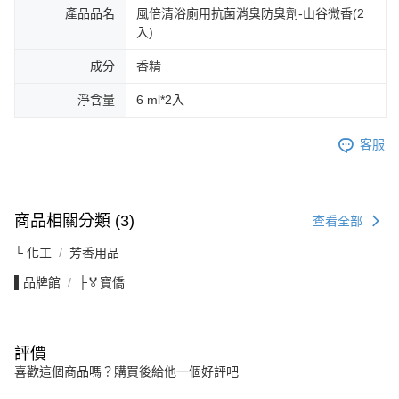
產品品名
風倍清浴廁用抗菌消臭防臭劑-山谷微香(2
入)
成分
香精
淨含量
6 ml*2入
客服
商品相關分類 (3)
查看全部
└ 化工
芳香用品
▌品牌館
├🏅寶僑
評價
喜歡這個商品嗎？購買後給他一個好評吧