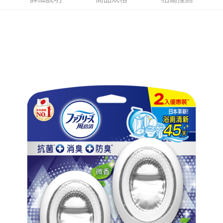
ATM／網路銀行／等多元方式進行付款，方視為交易完成。
7-11取貨付款
※ 請注意：結帳手續完成當下不需立刻繳費，但若您需要取消訂單，請聯絡
每筆NT$60，滿NT$599(含以上)免運費
購買商品的店家。未經商家同意取消之訂單仍視為有效，需透過AFTEE先享
後付繳納相關費用。
付款後7-11取貨
※ 交易是否成功請以「AFTEE先享後付 」之結帳頁面顯示為準，若有關於
是否繳費成功／繳費後需取消欲退款等相關疑問，請聯繫「AFTEE先享後付
每筆NT$60，滿NT$599(含以上)免運費
客戶支援中心」
https://netprotections.freshdesk.com/support/home
宅配
【注意事項】
１．透過由恩沛科技股份有限公司提供之「AFTEE先享後付」服務完成之交
每筆NT$120，滿NT$899(含以上)免運費
易，需依本服務之必要範圍內提供個人資料，並將交易相關給付款項請求債
權轉讓予恩沛科技股份有限公司。
２．關於個人資料處理事宜，請瀏覽以下網址：
https://aftee.tw/terms/#terms3
３．未成年的使用者請事先徵得法定代理人或監護人之同意方可使用
「AFTEE先享後付」，若未經同意申辦者引起之損失，本公司不負相關責
任。
４．使用「AFTEE先享後付」時，將依據個別帳號之用戶狀況，依本公司即
時審查核予不同之上限額度；若仍有額度不足之情形，本公司將視審查結果
請求用戶進行身份認證。
５．嚴禁一人註冊多個帳號或使用他人資訊註冊。若發現惡意使用之情形，
恩沛科技股份有限公司將有權停止該用戶之使用額度並採取法律行動。