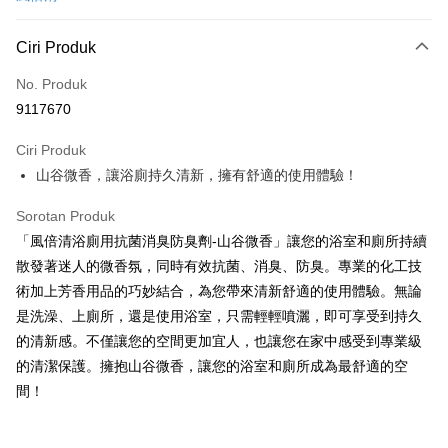
Pengambilan di Kedai Serbaneka
LINE Pay
Ciri Produk
Apple Pay
No. Produk
9117670
JKOPAY
Ciri Produk
Easy Wallet
山谷微香，讓浴廁持久清新，擁有舒適的使用體驗！
Google Pay
Sorotan Produk
AFTEE
「風倍清浴廁用抗菌消臭防臭劑-山谷微香」讓您的浴室和廁所持續
Deskripsi
散發著迷人的微香氛，同時有效抗菌、消臭、防臭。專業的化工技
Pertama, Mengenai Perkhidmatan AFTEE Beli Sekarang Bayar Kemudian
Pemindahan ATM
術加上芳香用品的巧妙結合，為您帶來清新舒適的使用體驗。無論
1. Dengan memilih AFTEE sebagai kaedah pembayaran, mesej
pengesahan AFTEE akan muncul.
是洗澡、上廁所，還是使用浴室，只需輕輕噴灑，即可享受到持久
2. Anda boleh meneruskan pembayaran selepas pengesahan SMS.
Pilihan Penghantaran
的清新感。不僅讓您的空間更加宜人，也讓您在家中感受到專業級
3. Tiada bayaran diperlukan apabila pesanan disahkan. Produk akan
的清潔保護。擁抱山谷微香，讓您的浴室和廁所成為最舒適的空
dihantar ke alamat yang ditetapkan.
全家取貨付款
4. Setelah pesanan disahkan, anda akan menerima SMS pembayaran
間！
NT$60/pesanan | Penghantaran percuma untuk pesanan
manakala ahli aplikasi akan menerima pemberitahuan tolak aplikasi
NT$599 atau lebih
AFTEE.
5. Tiada bayaran diperlukan apabila anda menerima produk. Sila buat