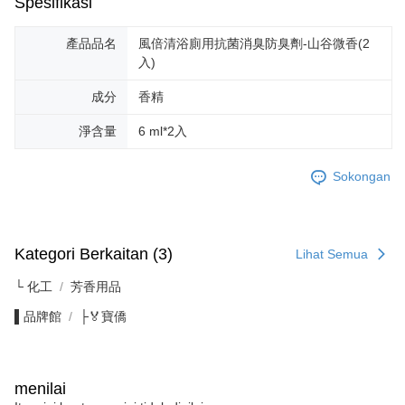
Spesifikasi
產品品名
風倍清浴廁用抗菌消臭防臭劑-山谷微香(2
入)
成分
香精
淨含量
6 ml*2入
Sokongan
Kategori Berkaitan (3)
Lihat Semua
└ 化工
芳香用品
▌品牌館
├🏅寶僑
menilai