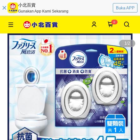
小北百貨
Buka APP
Gunakan App Kami Sekarang
0
1
/
2