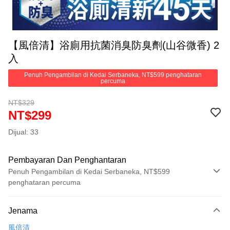
【風倍清】浴廁用抗菌消臭防臭劑(山谷微香) 2
入
Penuh Pengambilan di Kedai Serbaneka, NT$599 penghataran
percuma
NT$329
NT$299
Dijual: 33
Pembayaran Dan Penghantaran
Penuh Pengambilan di Kedai Serbaneka, NT$599
penghataran percuma
Kaedah Pembayaran
Jenama
Kad Kredit (Bayaran Penuh)
風倍清