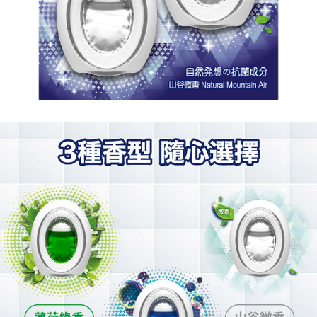
Ketiga, Syarat Perkhidmatan
Perkhidmatan AFTEE Beli Sekarang Bayar Kemudian disediakan oleh NP
Taiwan, Inc. dan AFTEE akan membuat bil kepada pengguna. AFTEE
akan menggunakan data peribadi yang dikumpul (termasuk nama
pembeli, no. telefon, nama penerima, no. telefon, alamat penerima) untuk
penggunaan perkhidmatan. Sila rujuk kepada "Penyata Pengumpulan
Data Peribadi, Pemprosesan, Penggunaan"
(https://aftee.tw/privacypolicy/
) untuk maklumat lanjut.
Jumlah yang diperakui untuk pengguna kali pertama yang lulus
kelulusan boleh sehingga NT$10,000. Jika pengguna tidak membuat
pembayaran dalam tempoh tersebut, yuran pembayaran lewat sebanyak
20% setahun akan dikenakan. Pengguna bawah umur dikehendaki
mendapatkan kebenaran daripada ibu bapa atau penjaga yang sah
untuk menggunakan AFTEE.
Sila hubungi NP Taiwan Inc. di
cs_tw@netprotections.co.jp
jika anda
mempunyai sebarang kebimbangan mengenai pemprosesan dan
penggunaan pada data peribadi. Jika anda tidak bersetuju dengan data
peribadi yang disenaraikan seperti di atas akan dikumpul dan digunakan
oleh AFTEE, sila jangan gunakan perkhidmatan ini.