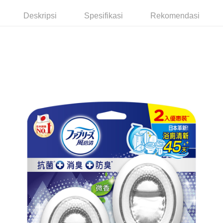
pembayaran di empat kedai serbaneka utama, ATM atau perbankan
付款後全家取貨
dalam talian dengan SMS pembayaran atau pemberitahuan tolak aplikasi
Deskripsi
Spesifikasi
Rekomendasi
NT$60/pesanan | Penghantaran percuma untuk pesanan
AFTEE.
NT$599 atau lebih
Sila ambil perhatian bahawa tempoh pembayaran adalah 14 hari. Walau
7-11取貨付款
bagaimanapun, bagi mereka yang telah memuat turun Aplikasi AFTEE
dan mendaftar sebagai ahli AFTEE boleh menikmati tempoh pembayaran
NT$60/pesanan | Penghantaran percuma untuk pesanan
sehingga 45 hari.
NT$599 atau lebih
Tempoh pembayaran dikira dari masa kedai meminta pembayaran anda,
付款後7-11取貨
ditambah dengan bilangan hari yang boleh dilanjutkan oleh AFTEE. Anda
boleh melanjutkan tempoh pembayaran anda sebelum anda menerima
NT$60/pesanan | Penghantaran percuma untuk pesanan
pesanan. Walau bagaimanapun, tiada jaminan bahawa anda boleh
NT$599 atau lebih
menerima pesanan anda semasa tempoh pembayaran (cth.: produk
prapesanan atau produk yang mungkin mengambil masa yang lebih
宅配
lama untuk dihantar). Oleh itu, anda dikehendaki membuat pembayaran
kepada AFTEE dalam tempoh sama ada anda menerima pesanan.
NT$120/pesanan | Penghantaran percuma untuk pesanan
NT$899 atau lebih
Kedua, Sekatan Pembayaran
1. Jumlah yang diperakui untuk pengguna kali pertama boleh sehingga
NT$10,000. Amaun diperakui sebenar yang diluluskan akan berdasarkan
keputusan pensijilan dan semakan oleh AFTEE.
2. Amaun perbelanjaan minimum mestilah lebih besar daripada NT$20.
3. Pada masa ini hanya tersedia untuk ahli Taiwan.