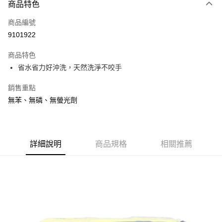
商品特色
LINE Pay
商品編號
Apple Pay
9101922
街口支付
商品特色
悠遊付
省水省力好沖洗，天然洗淨不咬手
Google Pay
銷售重點
AFTEE先享後付
無苯、無磷、無螢光劑
相關說明
【關於「AFTEE先享後付」】
ATM付款
AFTEE先享後付是「在收到商品之後才付款」的支付方式。 讓您購物簡單
便利好安心！
詳細說明
商品規格
相關推薦
１．簡單：不需註冊會員、不需綁卡、不需儲值。
運送方式
２．便利：只要手機號碼，簡訊認證，即可結帳。
３．安心：先確認商品／服務後，再付款。
全家取貨付款
每筆NT$60，滿NT$599(含以上)免運費
【「AFTEE先享後付」結帳流程】
１．於結帳方式選擇「AFTEE先享後付」後，將跳轉至「AFTEE先享後付」
付款後全家取貨
結帳頁面，進行簡訊認證並確認金額後，即可完成結帳。
２．訂單成立數日內，您將收到繳費通知簡訊。
每筆NT$60，滿NT$599(含以上)免運費
３．收到繳費通知簡訊後14天內，點擊此簡訊中的連結，可透過四大超商／