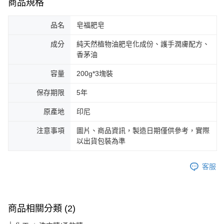
商品規格
品名
皂福肥皂
成分
純天然植物油肥皂化成份、護手潤膚配方、
香茅油
容量
200g*3塊裝
保存期限
5年
原產地
印尼
注意事項
圖片、商品資訊，製造日期僅供參考，實際
以出貨包裝為準
客服
商品相關分類 (2)