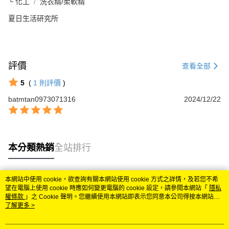
└ 化工
洗衣精/柔軟精
夏日生活研究所
評價
查看全部
5
(
1
則評價
)
batmtan0973071316
2024/12/22
本分類熱銷
全站排行
本網站中使用 cookie，欲查詢有關本網站使用 cookie 方式之詳情，及若您不希
熱門標籤
望在電腦上使用 cookie 時應如何變更電腦的 cookie 設定，請參閱本網站「
隱私
權條款
」之 Cookie 聲明。您繼續使用本網站即表示您同意本公司得按本網站使
用條款之 Cookie 聲明使用 cookie。
了解更多 >