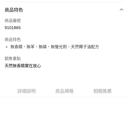
商品特色
LINE Pay
商品編號
Apple Pay
9101865
街口支付
商品特色
悠遊付
無香精、無苯、無磷、無螢光劑、天然椰子油配方
Google Pay
銷售重點
AFTEE先享後付
天然無香精實在放心
相關說明
【關於「AFTEE先享後付」】
ATM付款
AFTEE先享後付是「在收到商品之後才付款」的支付方式。 讓您購物簡單
便利好安心！
詳細說明
商品規格
相關推薦
１．簡單：不需註冊會員、不需綁卡、不需儲值。
運送方式
２．便利：只要手機號碼，簡訊認證，即可結帳。
３．安心：先確認商品／服務後，再付款。
全家取貨付款
每筆NT$60，滿NT$599(含以上)免運費
【「AFTEE先享後付」結帳流程】
１．於結帳方式選擇「AFTEE先享後付」後，將跳轉至「AFTEE先享後付」
付款後全家取貨
結帳頁面，進行簡訊認證並確認金額後，即可完成結帳。
２．訂單成立數日內，您將收到繳費通知簡訊。