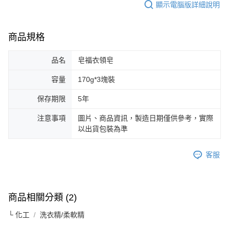
顯示電腦版詳細說明
商品規格
品名
皂福衣領皂
容量
170g*3塊裝
保存期限
5年
注意事項
圖片、商品資訊，製造日期僅供參考，實際
以出貨包裝為準
客服
商品相關分類 (2)
└ 化工
洗衣精/柔軟精