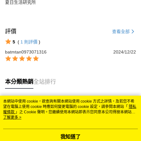
夏日生活研究所
評價
查看全部
5
(
1
則評價
)
batmtan0973071316
2024/12/22
本分類熱銷
全站排行
本網站中使用 cookie，欲查詢有關本網站使用 cookie 方式之詳情，及若您不希
熱門標籤
望在電腦上使用 cookie 時應如何變更電腦的 cookie 設定，請參閱本網站「
隱私
權條款
」之 Cookie 聲明。您繼續使用本網站即表示您同意本公司得按本網站使
用條款之 Cookie 聲明使用 cookie。
了解更多 >
我知道了