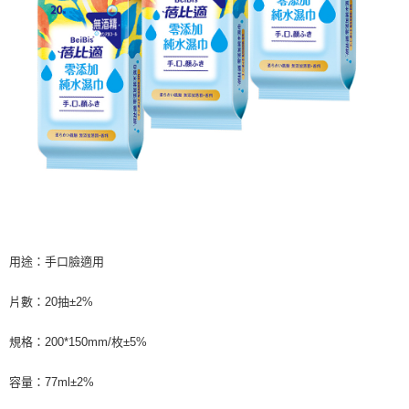
ATM／網路銀行／等多元方式進行付款，方視為交易完成。
7-11取貨付款
※ 請注意：結帳手續完成當下不需立刻繳費，但若您需要取消訂單，請聯絡
每筆NT$60，滿NT$599(含以上)免運費
購買商品的店家。未經商家同意取消之訂單仍視為有效，需透過AFTEE先享
後付繳納相關費用。
付款後7-11取貨
※ 交易是否成功請以「AFTEE先享後付 」之結帳頁面顯示為準，若有關於
是否繳費成功／繳費後需取消欲退款等相關疑問，請聯繫「AFTEE先享後付
每筆NT$60，滿NT$599(含以上)免運費
客戶支援中心」
https://netprotections.freshdesk.com/support/home
宅配
【注意事項】
１．透過由恩沛科技股份有限公司提供之「AFTEE先享後付」服務完成之交
每筆NT$120，滿NT$899(含以上)免運費
易，需依本服務之必要範圍內提供個人資料，並將交易相關給付款項請求債
權轉讓予恩沛科技股份有限公司。
２．關於個人資料處理事宜，請瀏覽以下網址：
https://aftee.tw/terms/#terms3
３．未成年的使用者請事先徵得法定代理人或監護人之同意方可使用
「AFTEE先享後付」，若未經同意申辦者引起之損失，本公司不負相關責
用途：手口臉適用
任。
４．使用「AFTEE先享後付」時，將依據個別帳號之用戶狀況，依本公司即
片數：20抽±2%
時審查核予不同之上限額度；若仍有額度不足之情形，本公司將視審查結果
請求用戶進行身份認證。
規格：200*150mm/枚±5%
５．嚴禁一人註冊多個帳號或使用他人資訊註冊。若發現惡意使用之情形，
恩沛科技股份有限公司將有權停止該用戶之使用額度並採取法律行動。
容量：77ml±2%