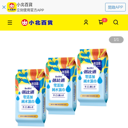
小北百貨
開啟APP
立刻使用官方APP
0
1
/
1