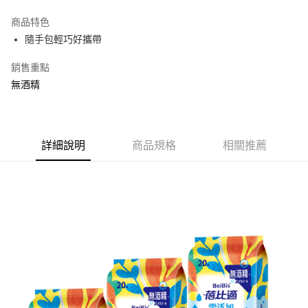
LINE Pay
商品特色
Apple Pay
隨手包輕巧好攜帶
街口支付
銷售重點
無酒精
悠遊付
Google Pay
AFTEE先享後付
詳細說明
商品規格
相關推薦
相關說明
【關於「AFTEE先享後付」】
ATM付款
AFTEE先享後付是「在收到商品之後才付款」的支付方式。 讓您購物簡單
便利好安心！
１．簡單：不需註冊會員、不需綁卡、不需儲值。
運送方式
２．便利：只要手機號碼，簡訊認證，即可結帳。
３．安心：先確認商品／服務後，再付款。
全家取貨付款
每筆NT$60，滿NT$599(含以上)免運費
【「AFTEE先享後付」結帳流程】
１．於結帳方式選擇「AFTEE先享後付」後，將跳轉至「AFTEE先享後付」
付款後全家取貨
結帳頁面，進行簡訊認證並確認金額後，即可完成結帳。
２．訂單成立數日內，您將收到繳費通知簡訊。
每筆NT$60，滿NT$599(含以上)免運費
３．收到繳費通知簡訊後14天內，點擊此簡訊中的連結，可透過四大超商／