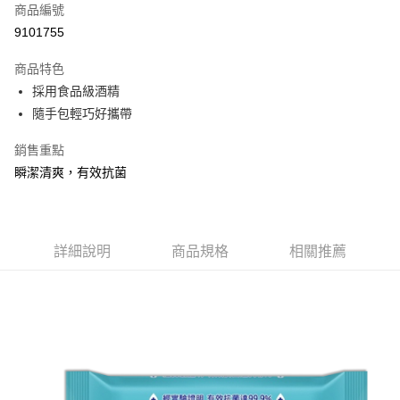
商品編號
Apple Pay
9101755
街口支付
商品特色
悠遊付
採用食品級酒精
Google Pay
隨手包輕巧好攜帶
AFTEE先享後付
銷售重點
相關說明
瞬潔清爽，有效抗菌
【關於「AFTEE先享後付」】
ATM付款
AFTEE先享後付是「在收到商品之後才付款」的支付方式。 讓您購物簡單
便利好安心！
１．簡單：不需註冊會員、不需綁卡、不需儲值。
運送方式
２．便利：只要手機號碼，簡訊認證，即可結帳。
詳細說明
商品規格
相關推薦
３．安心：先確認商品／服務後，再付款。
全家取貨付款
每筆NT$60，滿NT$599(含以上)免運費
【「AFTEE先享後付」結帳流程】
１．於結帳方式選擇「AFTEE先享後付」後，將跳轉至「AFTEE先享後付」
付款後全家取貨
結帳頁面，進行簡訊認證並確認金額後，即可完成結帳。
２．訂單成立數日內，您將收到繳費通知簡訊。
每筆NT$60，滿NT$599(含以上)免運費
３．收到繳費通知簡訊後14天內，點擊此簡訊中的連結，可透過四大超商／
ATM／網路銀行／等多元方式進行付款，方視為交易完成。
7-11取貨付款
※ 請注意：結帳手續完成當下不需立刻繳費，但若您需要取消訂單，請聯絡