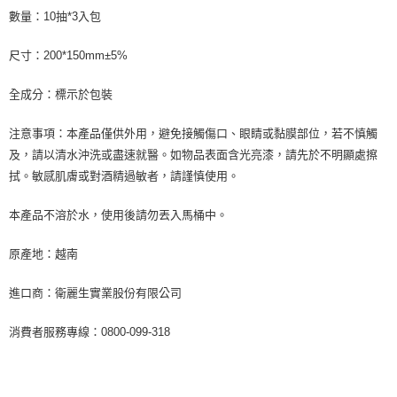
數量：10抽*3入包
尺寸：200*150mm±5%
全成分：標示於包裝
注意事項：本產品僅供外用，避免接觸傷口、眼睛或黏膜部位，若不慎觸
及，請以清水沖洗或盡速就醫。如物品表面含光亮漆，請先於不明顯處擦
拭。敏感肌膚或對酒精過敏者，請謹慎使用。
本產品不溶於水，使用後請勿丟入馬桶中。
原產地：越南
進口商：衛麗生實業股份有限公司
消費者服務專線：0800-099-318