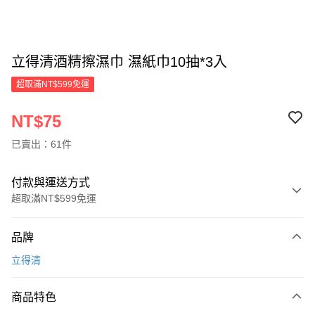
立得清酒精擦濕巾 濕紙巾10抽*3入
超取滿NT$599免運
NT$75
已賣出：61件
付款與運送方式
超取滿NT$599免運
付款方式
品牌
信用卡一次付款
立得清
超商取貨付款
商品特色
LINE Pay