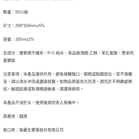
數量：50±1抽
尺寸：200*150mm±5%
容量：192ml±2%
全成分：嫘縈棉不織布、R.O.純水、食品級酒精-乙醇、苯扎氯胺、聚安丙
基雙胍
注意事項：本產品僅供外用，避免接觸傷口、眼睛或黏膜部位，若不慎觸
及，請以清水沖洗或盡速就醫。如物品表面含光亮漆，請先於不明顯處擦
拭。敏感肌膚或對酒精過敏者，請謹慎使用。
本產品不溶於水，使用後請勿丟入馬桶中。
原產地：越南
進口商：衛麗生實業股份有限公司