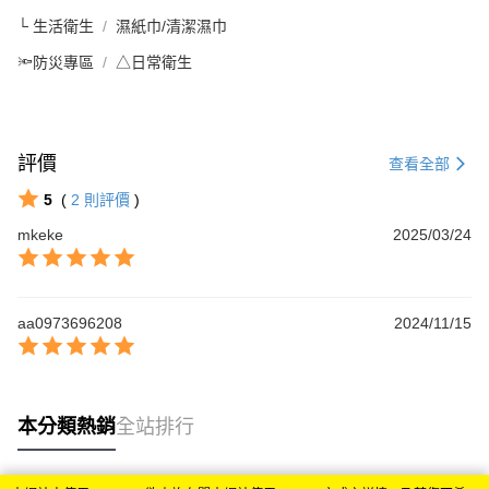
└ 生活衛生
濕紙巾/清潔濕巾
🔦防災專區
△日常衛生
評價
查看全部
5
(
2
則評價
)
mkeke
2025/03/24
aa0973696208
2024/11/15
本分類熱銷
全站排行