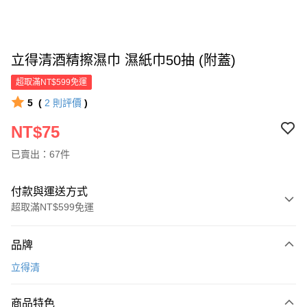
立得清酒精擦濕巾 濕紙巾50抽 (附蓋)
超取滿NT$599免運
5
(
2
則評價
)
NT$75
已賣出：67件
付款與運送方式
超取滿NT$599免運
付款方式
品牌
信用卡一次付款
立得清
超商取貨付款
商品特色
LINE Pay