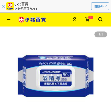
小北百貨
開啟APP
立刻使用官方APP
0
1
/
1