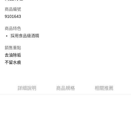
商品編號
Apple Pay
9101643
街口支付
商品特色
悠遊付
採用食品級酒精
Google Pay
銷售重點
AFTEE先享後付
去油除垢
相關說明
不留水痕
【關於「AFTEE先享後付」】
ATM付款
AFTEE先享後付是「在收到商品之後才付款」的支付方式。 讓您購物簡單
便利好安心！
１．簡單：不需註冊會員、不需綁卡、不需儲值。
運送方式
２．便利：只要手機號碼，簡訊認證，即可結帳。
詳細說明
商品規格
相關推薦
３．安心：先確認商品／服務後，再付款。
全家取貨付款
每筆NT$60，滿NT$599(含以上)免運費
【「AFTEE先享後付」結帳流程】
１．於結帳方式選擇「AFTEE先享後付」後，將跳轉至「AFTEE先享後付」
付款後全家取貨
結帳頁面，進行簡訊認證並確認金額後，即可完成結帳。
２．訂單成立數日內，您將收到繳費通知簡訊。
每筆NT$60，滿NT$599(含以上)免運費
３．收到繳費通知簡訊後14天內，點擊此簡訊中的連結，可透過四大超商／
ATM／網路銀行／等多元方式進行付款，方視為交易完成。