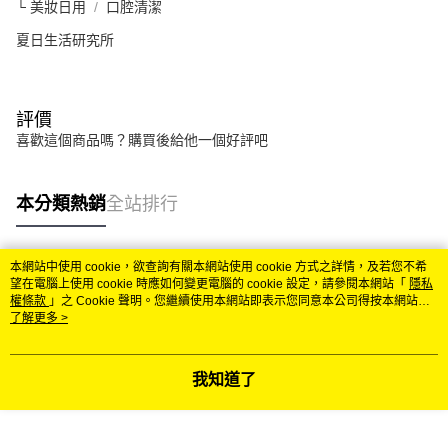
└ 美妝日用
口腔清潔
夏日生活研究所
評價
喜歡這個商品嗎？購買後給他一個好評吧
本分類熱銷
全站排行
本網站中使用 cookie，欲查詢有關本網站使用 cookie 方式之詳情，及若您不希
熱門標籤
望在電腦上使用 cookie 時應如何變更電腦的 cookie 設定，請參閱本網站「
隱私
權條款
」之 Cookie 聲明。您繼續使用本網站即表示您同意本公司得按本網站使
用條款之 Cookie 聲明使用 cookie。
了解更多 >
我知道了