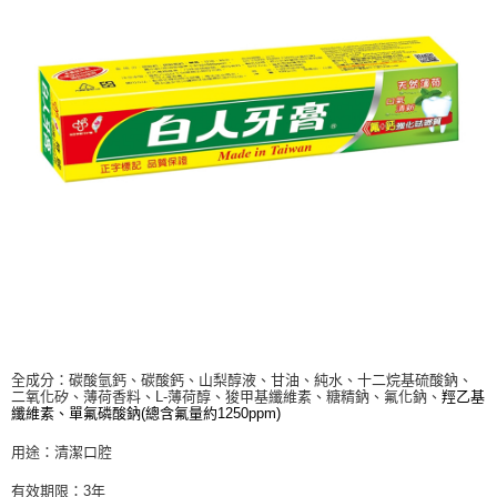
※ 請注意：結帳手續完成當下不需立刻繳費，但若您需要取消訂單，請聯絡
每筆NT$60，滿NT$599(含以上)免運費
購買商品的店家。未經商家同意取消之訂單仍視為有效，需透過AFTEE先享
後付繳納相關費用。
付款後7-11取貨
※ 交易是否成功請以「AFTEE先享後付 」之結帳頁面顯示為準，若有關於
是否繳費成功／繳費後需取消欲退款等相關疑問，請聯繫「AFTEE先享後付
每筆NT$60，滿NT$599(含以上)免運費
客戶支援中心」
https://netprotections.freshdesk.com/support/home
宅配
【注意事項】
１．透過由恩沛科技股份有限公司提供之「AFTEE先享後付」服務完成之交
每筆NT$120，滿NT$899(含以上)免運費
易，需依本服務之必要範圍內提供個人資料，並將交易相關給付款項請求債
權轉讓予恩沛科技股份有限公司。
２．關於個人資料處理事宜，請瀏覽以下網址：
https://aftee.tw/terms/#terms3
３．未成年的使用者請事先徵得法定代理人或監護人之同意方可使用
「AFTEE先享後付」，若未經同意申辦者引起之損失，本公司不負相關責
任。
４．使用「AFTEE先享後付」時，將依據個別帳號之用戶狀況，依本公司即
時審查核予不同之上限額度；若仍有額度不足之情形，本公司將視審查結果
請求用戶進行身份認證。
全成分：碳酸氫鈣、碳酸鈣、山梨醇液、甘油、純水、十二烷基硫酸鈉、
５．嚴禁一人註冊多個帳號或使用他人資訊註冊。若發現惡意使用之情形，
二氧化矽、薄荷香料、L-薄荷醇、狻甲基纖維素、糖精鈉、氟化鈉、
羥乙基
恩沛科技股份有限公司將有權停止該用戶之使用額度並採取法律行動。
纖維素、單氟磷酸鈉(總含氟量約1250ppm)
用途：清潔口腔
有效期限：3年