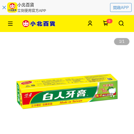
小北百貨
開啟APP
立刻使用官方APP
0
1
/
1