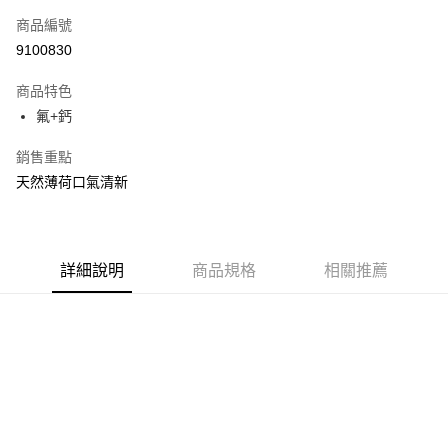
商品編號
Apple Pay
9100830
街口支付
商品特色
悠遊付
氟+鈣
Google Pay
銷售重點
AFTEE先享後付
天然薄荷口氣清新
相關說明
【關於「AFTEE先享後付」】
ATM付款
AFTEE先享後付是「在收到商品之後才付款」的支付方式。 讓您購物簡單
便利好安心！
詳細說明
商品規格
相關推薦
１．簡單：不需註冊會員、不需綁卡、不需儲值。
運送方式
２．便利：只要手機號碼，簡訊認證，即可結帳。
３．安心：先確認商品／服務後，再付款。
全家取貨付款
每筆NT$60，滿NT$599(含以上)免運費
【「AFTEE先享後付」結帳流程】
１．於結帳方式選擇「AFTEE先享後付」後，將跳轉至「AFTEE先享後付」
付款後全家取貨
結帳頁面，進行簡訊認證並確認金額後，即可完成結帳。
２．訂單成立數日內，您將收到繳費通知簡訊。
每筆NT$60，滿NT$599(含以上)免運費
３．收到繳費通知簡訊後14天內，點擊此簡訊中的連結，可透過四大超商／
ATM／網路銀行／等多元方式進行付款，方視為交易完成。
7-11取貨付款