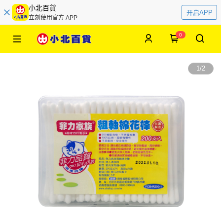
小北百貨
开启APP
立刻使用官方 APP
0
1
/
2