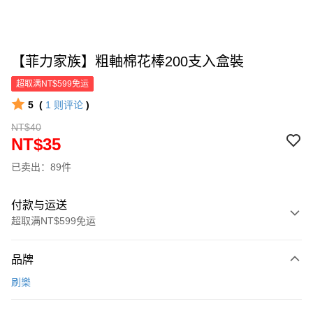
【菲力家族】粗軸棉花棒200支入盒裝
超取满NT$599免运
5
(
1
则评论
)
NT$40
NT$35
已卖出：89件
付款与运送
超取满NT$599免运
付款方式
品牌
信用卡一次付款
刷樂
超商取货付款