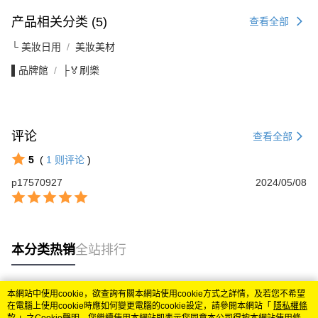
产品相关分类 (5)
查看全部
└ 美妝日用
美妝美材
▌品牌館
├🏅刷樂
评论
查看全部
5
(
1
则评论
)
p17570927
2024/05/08
本分类热销
全站排行
本網站中使用cookie，欲查詢有關本網站使用cookie方式之詳情，及若您不希望
热门标签
在電腦上使用cookie時應如何變更電腦的cookie設定，請參閱本網站「
隱私權條