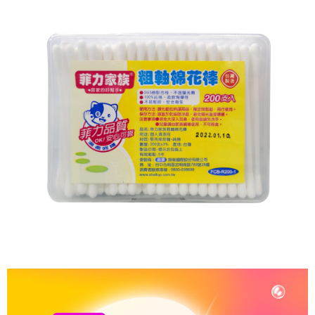
7-11取貨付款
繳費期限，為商家向您請款的時間，再加上使用AFTEE可延長的天數所計算
每笔NT$60，满NT$599(含以上)免运费
出。使用AFTEE下訂可以延長您收到商品前的繳費天數，但無法保證一定能
夠在期限內收到商品(例如:預購商品或預計到貨時間較長者)。因此無論收到
付款後7-11取貨
商品與否，仍需要請您在AFTEE規定的時間內完成繳費。
每笔NT$60，满NT$599(含以上)免运费
二、付款限制
1. 初次使用 AFTEE 時，將依認證結果及本公司審查結果，核予每個人不同
宅配
之上限額度
2. 結帳金額須大於NT$30
每笔NT$120，满NT$899(含以上)免运费
3. 目前僅支援台灣會員
三、聲明條款
「AFTEE先享後付」(下稱本服務)乃由恩沛科技股份有限公司(下稱 AFTEE )
所提供，並由 AFTEE 向您收取款項。因使用本服務所須提供之個人資料(包
含但不限於訂購人姓名、電話，收件人姓名、電話、收件地址)，將交付予
AFTEE 於本服務必要服務範圍內運用。關於 AFTEE 對於個人資料之蒐集、
處理、利用，詳參 AFTEE 官網之『個人資料蒐集、處理及利用告知聲明』
（
https://aftee.tw/privacypolicy/
）。
若款項超過繳費期限，將根據當次的金額加收年利率 16% 的逾期滯納金。
未成年的使用者，請事先徵得法定代理人或監護人之同意方可使用
AFTEE。
若您對於個人資料之處理、利用有任何疑問，或欲行使相關法律權利，請聯