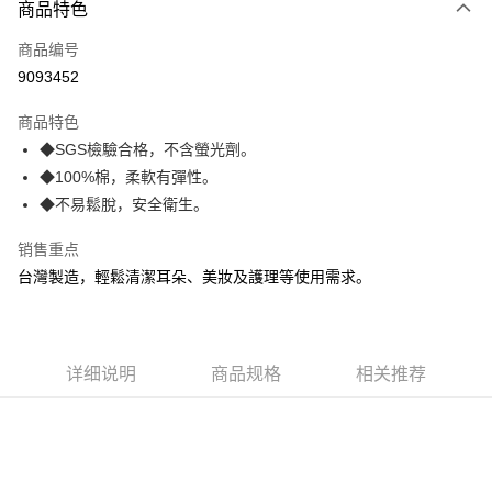
商品特色
LINE Pay
商品编号
Apple Pay
9093452
街口支付
商品特色
悠遊付
◆SGS檢驗合格，不含螢光劑。
Google Pay
◆100%棉，柔軟有彈性。
◆不易鬆脫，安全衛生。
AFTEE先享后付
相关说明
销售重点
一、關於 AFTEE先享後付
台灣製造，輕鬆清潔耳朵、美妝及護理等使用需求。
ATM付款
1. 於付款方式選擇AFTEE先享後付，將跳出AFTEE先享後付手機驗證視
窗。
2. 進行簡訊驗證之後，即可完成結帳手續。
运送方式
3. 訂單確認後不需事先繳費，商品會配送至您的指定地址。
4. 下訂完成後，您的手機會收到一封繳費通知簡訊，APP會員則會收到
全家取貨付款
详细说明
商品规格
相关推荐
AFTEE APP推播通知。
每笔NT$60，满NT$599(含以上)免运费
5. 收到商品當下無需繳費，確認無誤後，請再利用繳費通知簡訊或AFTEE
APP於四大便利商店‧ATM/網銀等方式進行付款。
付款後全家取貨
請留意繳費期限為 14 天。唯有下載 AFTEE App 成為 AFTEE 會員者方能享
每笔NT$60，满NT$599(含以上)免运费
有最長 45 天內付款之服務。