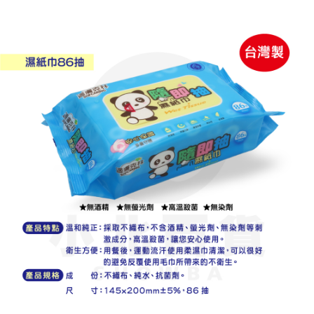
リをダウンロードして AFTEE 会員になるとお支払い期限を最長 45 日以内
配送毎にNT$60、NT$599以上で送料無料
まで延長できます。
付款後7-11取貨
お支払期限は、ショップが請求した期日と、AFTEEで延長できる日数をも
とに計算されます。AFTEEで注文すると、商品を受け取るまで支払い期限
配送毎にNT$60、NT$599以上で送料無料
を延長できますが、商品を期限内に受け取れない場合があります（例：予
約商品や商品到着日が比較的遅い商品）。そのため、商品到着の有無に関
宅配
わらず、AFTEEで指定された期限内にお支払いください。
配送毎にNT$120、NT$899以上で送料無料
二、支払い限度額
1.初回 AFTEEを ご利用の際に、認証結果及び当社の審査の結果に基づ
き、限度額が設定されます。
2.決済金額は最低NT$20です。
3.現在、台湾の会員のみご利用いただけます。
三、利用規約「AFTEE代金後払い」（以下当サービスという）はネットプ
ロテクションズ（以下 AFTEE という）が提供し、AFTEEが代金を徴収し
ます。当サービスご利用の際に提供しなければならない個人情報（注文者
の氏名、電話番号、受取人の氏名、電話番号、受取人住所を含むがこれに
限らない）は、AFTEEに渡され当サービスで必要な範囲内で利用されま
す。AFTEEの個人情報の収集、処理、利用について、詳細はAFTEE公式ホ
ームページの『個人情報の収集、処理及び利用に関する声明』をご参照く
ださい（
https://aftee.tw/privacypolicy/
）。
AFTEEの初回ご利用の際に、審査を通過すれば、最高額がNT$10,000にな