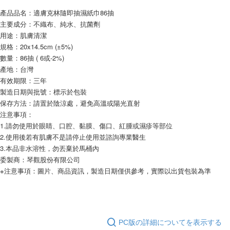
ります。支払い期限を過ぎた場合、その金額に基づいて年利20%の遅延滞
產品品名：適膚克林隨即抽濕紙巾86抽
納金が加算されます。未成年の利用者は、事前に法定代理人または後見人
の同意を得ればAFTEEをご利用いただけます。
主要成分：不織布、純水、抗菌劑
用途：肌膚清潔
個人情報の処理、利用について疑問がある、または関連する法律の権利を
規格：20x14.5cm (±5%)
行使したい場合は、ネットプロテクションズ
cs_tw@netprotections.co.jp
數量：86抽 ( 6或-2%)
にご連絡ください。上記に示した個人情報を、必要な購入注文書とあわせ
產地：台灣
てAFTEEにご提供いただく、またはAFTEEにあなたの個人情報の収集、処
理、利用を許可することににご同意いただけない場合は、当サービスを選
有效期限：三年
択しないでください。
製造日期與批號：標示於包裝
保存方法：請置於陰涼處，避免高溫或陽光直射
注意事項：
1.請勿使用於眼睛、口腔、黏膜、傷口、紅腫或濕疹等部位
2.使用後若有肌膚不是請停止使用並諮詢專業醫生
3.本品非水溶性，勿丟棄於馬桶內
委製商：琴觀股份有限公司
※注意事項：圖片、商品資訊，製造日期僅供參考，實際以出貨包裝為準
PC版の詳細についてを表示する