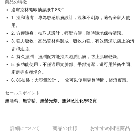
商品の特徴
Apple Pay
適膚克林隨即抽濕紙巾86抽
1. 溫和適膚：專為敏感肌膚設計，溫和不刺激，適合全家人使
JKOPAY
用。
Easy Wallet
2. 方便隨身：抽取式設計，輕鬆方便，隨時隨地保持清潔。
3. 強力吸收：高品質材料製成，吸收力強，有效清潔肌膚上的污
Google Pay
垢和油脂。
AFTEE代金後払い
4. 持久濕潤：濕潤配方能持久滋潤肌膚，防止肌膚乾燥。
説明
5. 多功能使用：不僅適用於臉部、手部清潔，還可用於衛生間、
一、 AFTEE代金後払いについて
廚房等多種場合。
ATM払い
1.お支払い方法でAFTEE代金後払いを選択すると、携帯電話認証ウィンド
ウが表示されます。
6. 86抽裝：大容量設計，一盒可以使用更長時間，經濟實惠。
2.SMSで認証してお支払い手続を進めてください。
配送方法
3.注文するときのお支払いは不要です。商品はご指定の住所に配送されま
セールスポイント
す。
全家取貨付款
無酒精、無香精、無螢光劑、無刺激性化學物質
4.ご注文が完了すると、携帯に支払い通知のSMSが届きます。アプリ会員
配送毎にNT$60、NT$599以上で送料無料
の場合は、AFTEE アプリプッシュ通知が届きます。
5.商品受け取り時のお支払いは不要です。商品を確かめてから、SMSまた
付款後全家取貨
はアプリの通知に従って、4大コンビニ、またはATM/オンラインバンキン
グでお支払いください。
配送毎にNT$60、NT$599以上で送料無料
詳細について
商品の仕様
おすすめ関連商品
代金納付期限は最短で 14 日以内ですので、ご注意ください。AFTEE アプ
7-11取貨付款