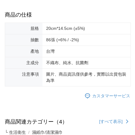
商品の仕様
規格
20cm*14.5cm (±5%)
抽數
86張 (+6% / -2%)
產地
台灣
主成分
不織布、純水、抗菌劑
注意事項
圖片、商品資訊僅供參考，實際以出貨包裝
為準
カスタマーサービス
商品関連カテゴリー（4）
[すべて表示]
└ 生活衛生
濕紙巾/清潔濕巾