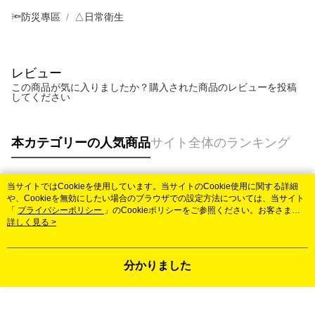
🔦防災專區
△日常衛生
レビュー
この商品が気に入りましたか？購入された商品のレビューを投稿
してください
本カテゴリーの人気商品
サイト全体のランキング
当サイトではCookieを使用しています。当サイトのCookie使用に関する詳細
人気タグ
や、Cookieを無効にしたい場合のブラウザでの設定方法については、当サイト
「
プライバシーポリシー
」のCookieポリシーをご参照ください。お客さま
が、当サイトを引き続き使用される場合、当社がサイト利用規約のCookieポリ
詳しく見る >
シーに基づいてCookieを使用することに同意したものとみなします。
分かりました