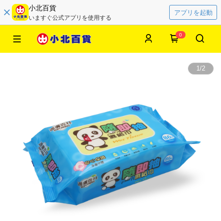
小北百貨
アプリを起動
いますぐ公式アプリを使用する
0
1
/
2