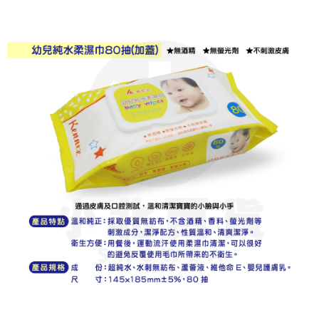
※ 請注意：結帳手續完成當下不需立刻繳費，但若您需要取消訂單，請聯絡
每筆NT$60，滿NT$599(含以上)免運費
購買商品的店家。未經商家同意取消之訂單仍視為有效，需透過AFTEE先享
後付繳納相關費用。
付款後7-11取貨
※ 交易是否成功請以「AFTEE先享後付 」之結帳頁面顯示為準，若有關於
是否繳費成功／繳費後需取消欲退款等相關疑問，請聯繫「AFTEE先享後付
每筆NT$60，滿NT$599(含以上)免運費
客戶支援中心」
https://netprotections.freshdesk.com/support/home
宅配
【注意事項】
１．透過由恩沛科技股份有限公司提供之「AFTEE先享後付」服務完成之交
每筆NT$120，滿NT$899(含以上)免運費
易，需依本服務之必要範圍內提供個人資料，並將交易相關給付款項請求債
權轉讓予恩沛科技股份有限公司。
２．關於個人資料處理事宜，請瀏覽以下網址：
https://aftee.tw/terms/#terms3
３．未成年的使用者請事先徵得法定代理人或監護人之同意方可使用
「AFTEE先享後付」，若未經同意申辦者引起之損失，本公司不負相關責
任。
４．使用「AFTEE先享後付」時，將依據個別帳號之用戶狀況，依本公司即
時審查核予不同之上限額度；若仍有額度不足之情形，本公司將視審查結果
請求用戶進行身份認證。
５．嚴禁一人註冊多個帳號或使用他人資訊註冊。若發現惡意使用之情形，
恩沛科技股份有限公司將有權停止該用戶之使用額度並採取法律行動。