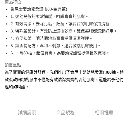
商品特色
Apple Pay
肯尼士嬰幼兒柔濕巾80抽(有蓋)
1. 嬰幼兒般的柔軟觸感，呵護寶寶的肌膚。
街口支付
2. 有效清潔，去除污垢、細菌，讓寶寶的肌膚保持清新。
悠遊付
3. 特殊蓋設計，有效防止濕巾乾燥，確保每張都濕潤好用。
4. 方便攜帶，隨時隨地為寶寶提供清潔護理。
Google Pay
5. 無酒精配方，溫和不刺激，適合敏感肌膚使用。
AFTEE先享後付
6. 一盒80抽，超值實惠，為嬰幼兒護理提供長效保障。
相關說明
銷售重點
【關於「AFTEE先享後付」】
ATM付款
AFTEE先享後付是「在收到商品之後才付款」的支付方式。 讓您購物簡單
為了寶寶的健康與舒適，我們推出了肯尼士嬰幼兒柔濕巾80抽。這
便利好安心！
款柔軟細緻的濕巾不僅能有效清潔寶寶的嬰幼肌膚，還能給予他們
１．簡單：不需註冊會員、不需綁卡、不需儲值。
運送方式
２．便利：只要手機號碼，簡訊認證，即可結帳。
溫和的呵護。
３．安心：先確認商品／服務後，再付款。
全家取貨付款
每筆NT$60，滿NT$599(含以上)免運費
【「AFTEE先享後付」結帳流程】
１．於結帳方式選擇「AFTEE先享後付」後，將跳轉至「AFTEE先享後付」
付款後全家取貨
結帳頁面，進行簡訊認證並確認金額後，即可完成結帳。
詳細說明
商品規格
相關推薦
２．訂單成立數日內，您將收到繳費通知簡訊。
每筆NT$60，滿NT$599(含以上)免運費
３．收到繳費通知簡訊後14天內，點擊此簡訊中的連結，可透過四大超商／
ATM／網路銀行／等多元方式進行付款，方視為交易完成。
7-11取貨付款