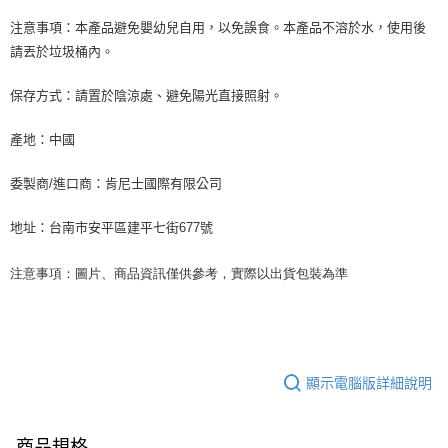
注意事項：本產品避免嬰幼兒自用，以免誤食。本產品不溶於水，使用後
請丟於垃圾桶內。
保存方式：請置於陰涼處、避免陽光直接照射。
產地：中國
委製商/進口商：肯尼士國際有限公司
地址：台南市安平區建平七街677號
注意事項：圖片、商品資訊僅供參考，實際以出貨包裝為準
顯示電腦版詳細說明
商品規格