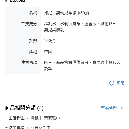
名稱
肯尼士嬰幼兒柔濕巾80抽
主要成分
超純水、水刺無紡布、蘆薈液、維他命E、
嬰兒護膚乳。
抽數
100張
產地
中國
注意事項
圖片、商品資訊僅供參考，實際以出貨包裝
為準
客服
商品相關分類 (4)
查看全部
└ 生活衛生
濕紙巾/清潔濕巾
🔦防災專區
△日常衛生