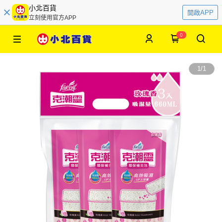
小北百貨
開啟APP
立刻使用官方APP
0
1
/
1