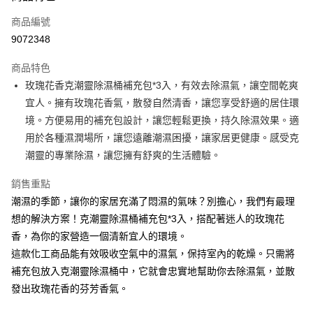
商品編號
Apple Pay
9072348
街口支付
商品特色
悠遊付
玫瑰花香克潮靈除濕桶補充包*3入，有效去除濕氣，讓空間乾爽
Google Pay
宜人。擁有玫瑰花香氣，散發自然清香，讓您享受舒適的居住環
境。方便易用的補充包設計，讓您輕鬆更換，持久除濕效果。適
AFTEE先享後付
用於各種濕潤場所，讓您遠離潮濕困擾，讓家居更健康。感受克
相關說明
潮靈的專業除濕，讓您擁有舒爽的生活體驗。
【關於「AFTEE先享後付」】
ATM付款
AFTEE先享後付是「在收到商品之後才付款」的支付方式。 讓您購物簡單
銷售重點
便利好安心！
１．簡單：不需註冊會員、不需綁卡、不需儲值。
潮濕的季節，讓你的家居充滿了悶濕的氣味？別擔心，我們有最理
運送方式
２．便利：只要手機號碼，簡訊認證，即可結帳。
想的解決方案！克潮靈除濕桶補充包*3入，搭配著迷人的玫瑰花
３．安心：先確認商品／服務後，再付款。
全家取貨付款
香，為你的家營造一個清新宜人的環境。
每筆NT$60，滿NT$599(含以上)免運費
【「AFTEE先享後付」結帳流程】
這款化工商品能有效吸收空氣中的濕氣，保持室內的乾燥。只需將
１．於結帳方式選擇「AFTEE先享後付」後，將跳轉至「AFTEE先享後付」
付款後全家取貨
補充包放入克潮靈除濕桶中，它就會忠實地幫助你去除濕氣，並散
結帳頁面，進行簡訊認證並確認金額後，即可完成結帳。
２．訂單成立數日內，您將收到繳費通知簡訊。
發出玫瑰花香的芬芳香氣。
每筆NT$60，滿NT$599(含以上)免運費
３．收到繳費通知簡訊後14天內，點擊此簡訊中的連結，可透過四大超商／
ATM／網路銀行／等多元方式進行付款，方視為交易完成。