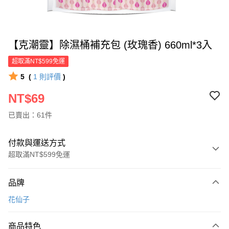
【克潮靈】除濕桶補充包 (玫瑰香) 660ml*3入
超取滿NT$599免運
5
(
1
則評價
)
NT$69
已賣出：61件
付款與運送方式
超取滿NT$599免運
付款方式
品牌
信用卡一次付款
花仙子
超商取貨付款
商品特色
LINE Pay