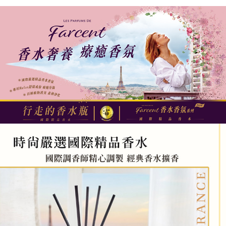
每筆NT$60，滿NT$599(含以上)免運費
購買商品的店家。未經商家同意取消之訂單仍視為有效，需透過AFTEE先享
後付繳納相關費用。
付款後7-11取貨
※ 交易是否成功請以「AFTEE先享後付 」之結帳頁面顯示為準，若有關於
是否繳費成功／繳費後需取消欲退款等相關疑問，請聯繫「AFTEE先享後付
每筆NT$60，滿NT$599(含以上)免運費
客戶支援中心」
https://netprotections.freshdesk.com/support/home
宅配
【注意事項】
１．透過由恩沛科技股份有限公司提供之「AFTEE先享後付」服務完成之交
每筆NT$120，滿NT$899(含以上)免運費
易，需依本服務之必要範圍內提供個人資料，並將交易相關給付款項請求債
權轉讓予恩沛科技股份有限公司。
２．關於個人資料處理事宜，請瀏覽以下網址：
https://aftee.tw/terms/#terms3
３．未成年的使用者請事先徵得法定代理人或監護人之同意方可使用
「AFTEE先享後付」，若未經同意申辦者引起之損失，本公司不負相關責
任。
４．使用「AFTEE先享後付」時，將依據個別帳號之用戶狀況，依本公司即
時審查核予不同之上限額度；若仍有額度不足之情形，本公司將視審查結果
請求用戶進行身份認證。
５．嚴禁一人註冊多個帳號或使用他人資訊註冊。若發現惡意使用之情形，
恩沛科技股份有限公司將有權停止該用戶之使用額度並採取法律行動。