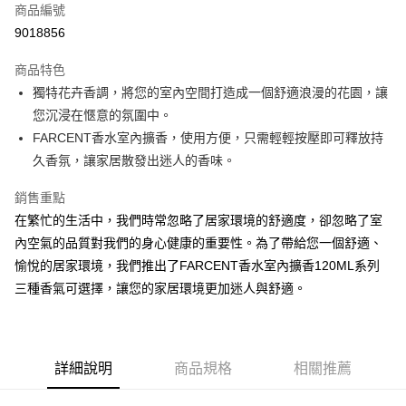
商品編號
Apple Pay
9018856
街口支付
商品特色
悠遊付
獨特花卉香調，將您的室內空間打造成一個舒適浪漫的花園，讓
Google Pay
您沉浸在愜意的氛圍中。
FARCENT香水室內擴香，使用方便，只需輕輕按壓即可釋放持
AFTEE先享後付
久香氛，讓家居散發出迷人的香味。
相關說明
【關於「AFTEE先享後付」】
銷售重點
ATM付款
AFTEE先享後付是「在收到商品之後才付款」的支付方式。 讓您購物簡單
在繁忙的生活中，我們時常忽略了居家環境的舒適度，卻忽略了室
便利好安心！
１．簡單：不需註冊會員、不需綁卡、不需儲值。
內空氣的品質對我們的身心健康的重要性。為了帶給您一個舒適、
運送方式
２．便利：只要手機號碼，簡訊認證，即可結帳。
愉悅的居家環境，我們推出了FARCENT香水室內擴香120ML系列
３．安心：先確認商品／服務後，再付款。
全家取貨付款
三種香氣可選擇，讓您的家居環境更加迷人與舒適。
每筆NT$60，滿NT$599(含以上)免運費
【「AFTEE先享後付」結帳流程】
１．於結帳方式選擇「AFTEE先享後付」後，將跳轉至「AFTEE先享後付」
付款後全家取貨
結帳頁面，進行簡訊認證並確認金額後，即可完成結帳。
２．訂單成立數日內，您將收到繳費通知簡訊。
每筆NT$60，滿NT$599(含以上)免運費
３．收到繳費通知簡訊後14天內，點擊此簡訊中的連結，可透過四大超商／
詳細說明
商品規格
相關推薦
ATM／網路銀行／等多元方式進行付款，方視為交易完成。
7-11取貨付款
※ 請注意：結帳手續完成當下不需立刻繳費，但若您需要取消訂單，請聯絡