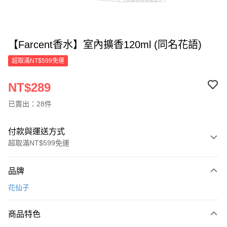
【Farcent香水】室內擴香120ml (同名花語)
超取滿NT$599免運
NT$289
已賣出：28件
付款與運送方式
超取滿NT$599免運
付款方式
品牌
信用卡一次付款
花仙子
超商取貨付款
商品特色
LINE Pay