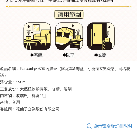
產品名稱：Farcent香水室內擴香（鼠尾草&海鹽、小蒼蘭&英國梨、同名花
語）
淨含量：120ml
主要成份：天然植物消臭液、香精、溶劑
內容物：玻璃瓶、棉蕊1組
產地：台灣
委託商：花仙子企業股份有限公司
顯示電腦版詳細說明