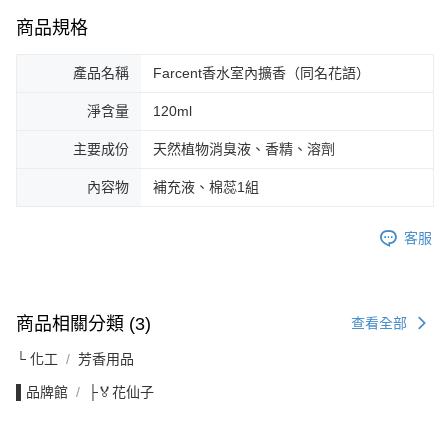
商品規格
產品名稱
Farcent香水室內擴香（同名花語）
淨含量
120ml
主要成份
天然植物消臭液、香精、溶劑
內容物
補充液、棉蕊1組
客服
商品相關分類 (3)
查看全部
└ 化工
芳香用品
▌品牌館
├🏅花仙子