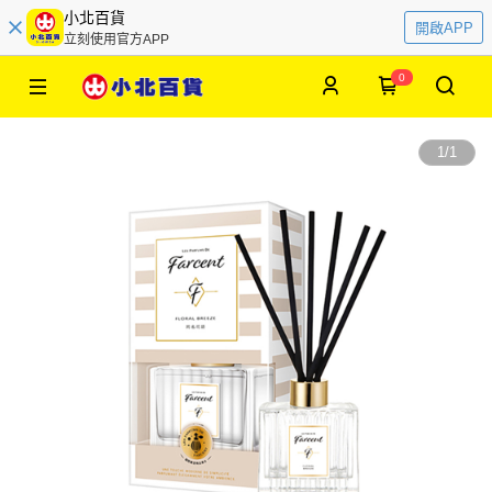
小北百貨
開啟APP
立刻使用官方APP
0
1
/
1