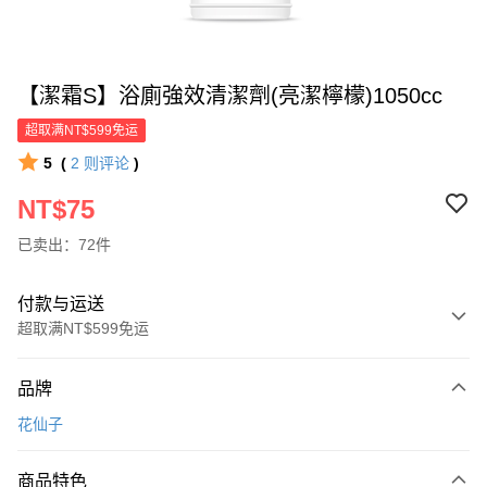
【潔霜S】浴廁強效清潔劑(亮潔檸檬)1050cc
超取满NT$599免运
5
(
2
则评论
)
NT$75
已卖出：72件
付款与运送
超取满NT$599免运
付款方式
品牌
信用卡一次付款
花仙子
超商取货付款
商品特色
LINE Pay