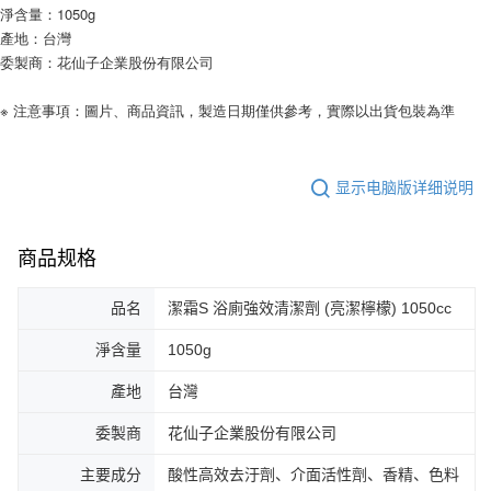
淨含量：1050g
產地：台灣
委製商：花仙子企業股份有限公司
※ 注意事項：圖片、商品資訊，製造日期僅供參考，實際以出貨包裝為準
显示电脑版详细说明
商品规格
品名
潔霜S 浴廁強效清潔劑 (亮潔檸檬) 1050cc
淨含量
1050g
產地
台灣
委製商
花仙子企業股份有限公司
主要成分
酸性高效去汙劑、介面活性劑、香精、色料