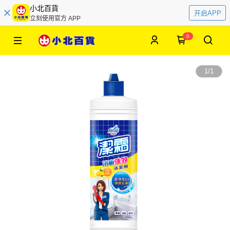
小北百貨
开启APP
立刻使用官方 APP
0
1
/
1