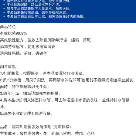
商品特色
有效抗菌99.9%
高效酸性配方，強效去除廁所陳年汙垢、鏽垢、黃斑
添加芳香配方，使用後浴室留香
適用於馬桶、浴缸、磁磚等
銷售重點
1.打開瓶蓋，按壓瓶身，將本品噴灑於欲清潔處。
2.約5分鐘後，用刷子刷洗，再用清水沖洗即可(使用於不銹鋼或電鍍等金屬表
面時，請立刻刷洗以免生鏽)
3.陳年汙垢、鏽垢請加強本劑用量。
4.將本品少許倒入浴室排水管，可去除浴室排水管的臭味，並保持排水管暢
通。
5.請勿使用於大理石衛浴設備。
品名：潔霜S 浴廁強效清潔劑 (亮潔檸檬)
主要成分：酸性高效去汙劑、介面活性劑、香精、色料