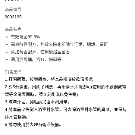
商品编号
Apple Pay
9003195
街口支付
商品特色
悠遊付
有效抗菌99.9%
Google Pay
高效酸性配方，強效去除廁所陳年汙垢、鏽垢、黃斑
添加芳香配方，使用後浴室留香
AFTEE先享后付
適用於馬桶、浴缸、磁磚等
相关说明
一、關於 AFTEE先享後付
销售重点
ATM付款
1. 於付款方式選擇AFTEE先享後付，將跳出AFTEE先享後付手機驗證視
1.打開瓶蓋，按壓瓶身，將本品噴灑於欲清潔處。
窗。
2. 進行簡訊驗證之後，即可完成結帳手續。
2.約5分鐘後，用刷子刷洗，再用清水沖洗即可(使用於不銹鋼或電
运送方式
3. 訂單確認後不需事先繳費，商品會配送至您的指定地址。
鍍等金屬表面時，請立刻刷洗以免生鏽)
4. 下訂完成後，您的手機會收到一封繳費通知簡訊，APP會員則會收到
全家取貨付款
AFTEE APP推播通知。
3.陳年汙垢、鏽垢請加強本劑用量。
每笔NT$60，满NT$599(含以上)免运费
5. 收到商品當下無需繳費，確認無誤後，請再利用繳費通知簡訊或AFTEE
4.將本品少許倒入浴室排水管，可去除浴室排水管的臭味，並保持
APP於四大便利商店‧ATM/網銀等方式進行付款。
付款後全家取貨
排水管暢通。
請留意繳費期限為 14 天。唯有下載 AFTEE App 成為 AFTEE 會員者方能享
5.請勿使用於大理石衛浴設備。
每笔NT$60，满NT$599(含以上)免运费
有最長 45 天內付款之服務。