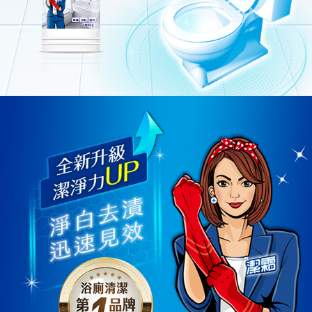
Perkhidmatan AFTEE Beli Sekarang Bayar Kemudian disediakan oleh NP
Taiwan, Inc. dan AFTEE akan membuat bil kepada pengguna. AFTEE
akan menggunakan data peribadi yang dikumpul (termasuk nama
pembeli, no. telefon, nama penerima, no. telefon, alamat penerima) untuk
penggunaan perkhidmatan. Sila rujuk kepada "Penyata Pengumpulan
Data Peribadi, Pemprosesan, Penggunaan"
(https://aftee.tw/privacypolicy/
) untuk maklumat lanjut.
Jumlah yang diperakui untuk pengguna kali pertama yang lulus
kelulusan boleh sehingga NT$10,000. Jika pengguna tidak membuat
pembayaran dalam tempoh tersebut, yuran pembayaran lewat sebanyak
20% setahun akan dikenakan. Pengguna bawah umur dikehendaki
mendapatkan kebenaran daripada ibu bapa atau penjaga yang sah
untuk menggunakan AFTEE.
Sila hubungi NP Taiwan Inc. di
cs_tw@netprotections.co.jp
jika anda
mempunyai sebarang kebimbangan mengenai pemprosesan dan
penggunaan pada data peribadi. Jika anda tidak bersetuju dengan data
peribadi yang disenaraikan seperti di atas akan dikumpul dan digunakan
oleh AFTEE, sila jangan gunakan perkhidmatan ini.