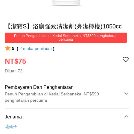
【潔霜S】浴廁強效清潔劑(亮潔檸檬)1050cc
Penuh Pengambilan di Kedai Serbaneka, NT$599 penghataran
percuma
5
(
2
maka penilaian
)
NT$75
Dijual: 72
Pembayaran Dan Penghantaran
Penuh Pengambilan di Kedai Serbaneka, NT$599
penghataran percuma
Kaedah Pembayaran
Jenama
Kad Kredit (Bayaran Penuh)
花仙子
Pengambilan di Kedai Serbaneka