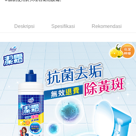
dalam talian dengan SMS pembayaran atau pemberitahuan tolak aplikasi
NT$60/pesanan | Penghantaran percuma untuk pesanan
AFTEE.
NT$599 atau lebih
Sila ambil perhatian bahawa tempoh pembayaran adalah 14 hari. Walau
7-11取貨付款
bagaimanapun, bagi mereka yang telah memuat turun Aplikasi AFTEE
Deskripsi
Spesifikasi
Rekomendasi
dan mendaftar sebagai ahli AFTEE boleh menikmati tempoh pembayaran
NT$60/pesanan | Penghantaran percuma untuk pesanan
sehingga 45 hari.
NT$599 atau lebih
Tempoh pembayaran dikira dari masa kedai meminta pembayaran anda,
付款後7-11取貨
ditambah dengan bilangan hari yang boleh dilanjutkan oleh AFTEE. Anda
boleh melanjutkan tempoh pembayaran anda sebelum anda menerima
NT$60/pesanan | Penghantaran percuma untuk pesanan
pesanan. Walau bagaimanapun, tiada jaminan bahawa anda boleh
NT$599 atau lebih
menerima pesanan anda semasa tempoh pembayaran (cth.: produk
prapesanan atau produk yang mungkin mengambil masa yang lebih
宅配
lama untuk dihantar). Oleh itu, anda dikehendaki membuat pembayaran
kepada AFTEE dalam tempoh sama ada anda menerima pesanan.
NT$120/pesanan | Penghantaran percuma untuk pesanan
NT$899 atau lebih
Kedua, Sekatan Pembayaran
1. Jumlah yang diperakui untuk pengguna kali pertama boleh sehingga
NT$10,000. Amaun diperakui sebenar yang diluluskan akan berdasarkan
keputusan pensijilan dan semakan oleh AFTEE.
2. Amaun perbelanjaan minimum mestilah lebih besar daripada NT$20.
3. Pada masa ini hanya tersedia untuk ahli Taiwan.
Ketiga, Syarat Perkhidmatan