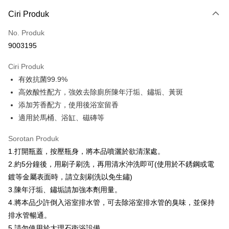
LINE Pay
Ciri Produk
Apple Pay
No. Produk
9003195
JKOPAY
Ciri Produk
Easy Wallet
有效抗菌99.9%
Google Pay
高效酸性配方，強效去除廁所陳年汙垢、鏽垢、黃斑
添加芳香配方，使用後浴室留香
AFTEE
適用於馬桶、浴缸、磁磚等
Deskripsi
Pertama, Mengenai Perkhidmatan AFTEE Beli Sekarang Bayar Kemudian
Pemindahan ATM
Sorotan Produk
1. Dengan memilih AFTEE sebagai kaedah pembayaran, mesej
pengesahan AFTEE akan muncul.
1.打開瓶蓋，按壓瓶身，將本品噴灑於欲清潔處。
2. Anda boleh meneruskan pembayaran selepas pengesahan SMS.
Pilihan Penghantaran
2.約5分鐘後，用刷子刷洗，再用清水沖洗即可(使用於不銹鋼或電
3. Tiada bayaran diperlukan apabila pesanan disahkan. Produk akan
鍍等金屬表面時，請立刻刷洗以免生鏽)
dihantar ke alamat yang ditetapkan.
全家取貨付款
4. Setelah pesanan disahkan, anda akan menerima SMS pembayaran
3.陳年汙垢、鏽垢請加強本劑用量。
NT$60/pesanan | Penghantaran percuma untuk pesanan
manakala ahli aplikasi akan menerima pemberitahuan tolak aplikasi
4.將本品少許倒入浴室排水管，可去除浴室排水管的臭味，並保持
NT$599 atau lebih
AFTEE.
5. Tiada bayaran diperlukan apabila anda menerima produk. Sila buat
排水管暢通。
pembayaran di empat kedai serbaneka utama, ATM atau perbankan
付款後全家取貨
5.請勿使用於大理石衛浴設備。