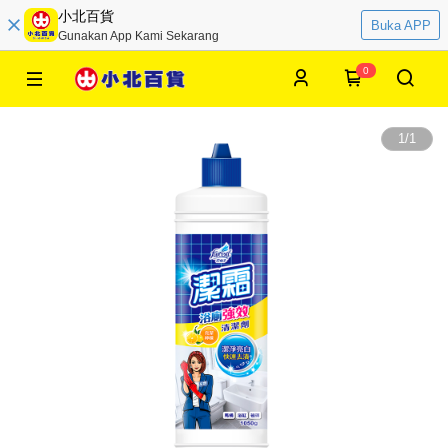
小北百貨
Buka APP
Gunakan App Kami Sekarang
0
1
/
1