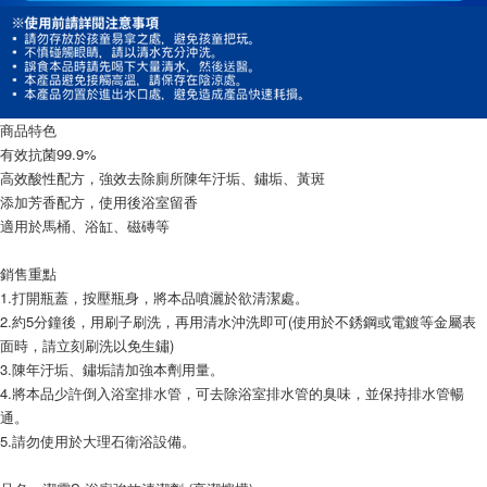
商品特色
有效抗菌99.9%
高效酸性配方，強效去除廁所陳年汙垢、鏽垢、黃斑
添加芳香配方，使用後浴室留香
適用於馬桶、浴缸、磁磚等
銷售重點
1.打開瓶蓋，按壓瓶身，將本品噴灑於欲清潔處。
2.約5分鐘後，用刷子刷洗，再用清水沖洗即可(使用於不銹鋼或電鍍等金屬表
面時，請立刻刷洗以免生鏽)
3.陳年汙垢、鏽垢請加強本劑用量。
4.將本品少許倒入浴室排水管，可去除浴室排水管的臭味，並保持排水管暢
通。
5.請勿使用於大理石衛浴設備。