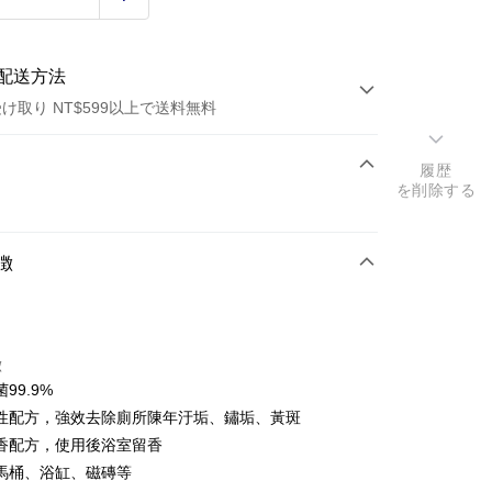
配送方法
け取り NT$599以上で送料無料
方法
履歴
を削除する
カード1回払い
店頭代金引換
徴
徴
99.9%
t
性配方，強效去除廁所陳年汙垢、鏽垢、黃斑
香配方，使用後浴室留香
y
馬桶、浴缸、磁磚等
代金後払い