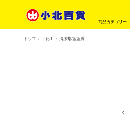
商品カテゴリー
トップ
└ 化工
清潔劑/藍藍香