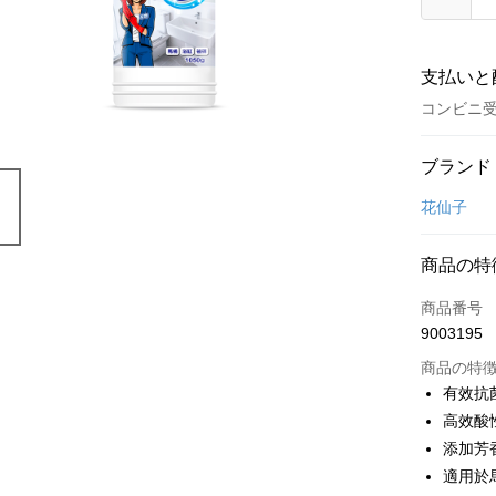
支払いと
コンビニ受
お支払い
ブランド
クレジット
花仙子
コンビニ
商品の特
LINE Pay
商品番号
Apple Pay
9003195
JKOPAY
商品の特
有效抗菌
Easy Walle
高效酸
添加芳
Google Pa
適用於
AFTEE