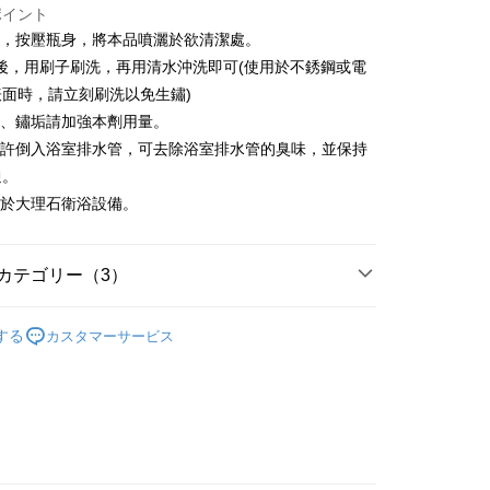
ポイント
蓋，按壓瓶身，將本品噴灑於欲清潔處。
TEE代金後払いについて
い方法でAFTEE代金後払いを選択すると、携帯電話認証ウィン
鐘後，用刷子刷洗，再用清水沖洗即可(使用於不銹鋼或電
示されます。
面時，請立刻刷洗以免生鏽)
で認証してお支払い手続を進めてください。
垢、鏽垢請加強本劑用量。
るときのお支払いは不要です。商品はご指定の住所に配送されま
少許倒入浴室排水管，可去除浴室排水管的臭味，並保持
が完了すると、携帯に支払い通知のSMSが届きます。アプリ会
付款
通。
、AFTEE アプリプッシュ通知が届きます。
T$60、NT$599以上で送料無料
け取り時のお支払いは不要です。商品を確かめてから、SMSま
用於大理石衛浴設備。
の通知に従って、4大コンビニ、またはATM/オンラインバンキ
家取貨
支払いください。
T$60、NT$599以上で送料無料
カテゴリー（3）
限は最短で 14 日以内ですので、ご注意ください。AFTEE ア
ンロードして AFTEE 会員になるとお支払い期限を最長 45 日
付款
清潔劑/藍藍香
延長できます。
する
カスタマーサービス
T$60、NT$599以上で送料無料
├🏅花仙子
は、ショップが請求した期日と、AFTEEで延長できる日数を
1取貨
されます。AFTEEで注文すると、商品を受け取るまで支払い
研究所
長できますが、商品を期限内に受け取れない場合があります
T$60、NT$599以上で送料無料
約商品や商品到着日が比較的遅い商品）。そのため、商品到着
わらず、AFTEEで指定された期限内にお支払いください。
い限度額
$120、NT$899以上で送料無料