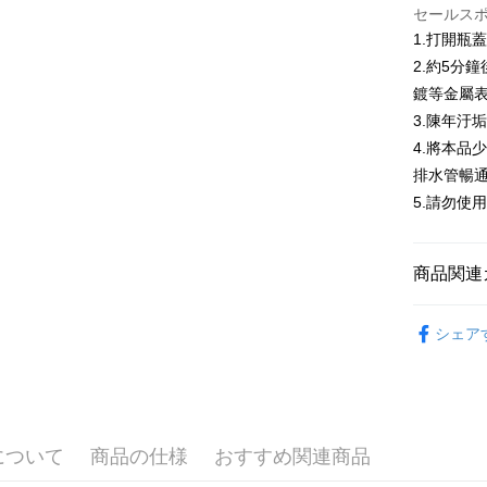
セールス
説明
1.打開瓶
一、 AF
ATM払い
1.お支払
2.約5分
ドウが表
鍍等金屬表
2.SMS
3.陳年汙
3.注文す
配送方法
す。
4.將本品
4.ご注文
全家取貨
排水管暢
員の場合は
配送毎にN
5.商品受
5.請勿使
たはアプリ
付款後全
ングでお
配送毎にN
商品関連
代金納付期
プリをダウ
7-11取貨
└ 化工
以内まで
シェア
配送毎にN
▌品牌館
お支払期限
付款後7-1
もとに計算
夏日生活
期限を延
配送毎にN
（例：予
の有無に関
宅配
について
商品の仕様
おすすめ関連商品
二、支払
配送毎にNT