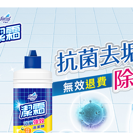
1.初回 
き、限度
2.決済金額
3.現在、
三、利用規
プロテクシ
します。
文者の氏
これに限ら
されます。
AFTEE
明』をご
AFTEE
なります。
延滞納金
後見人の同
個人情報
を行使し
cs_tw@netp
を、必要な
AFTEE
意いただ