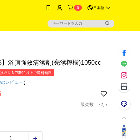
0
日本語
】浴廁強效清潔劑(亮潔檸檬)1050cc
け取り NT$599以上で送料無料
件のレビュー
)
5
販売数：72点