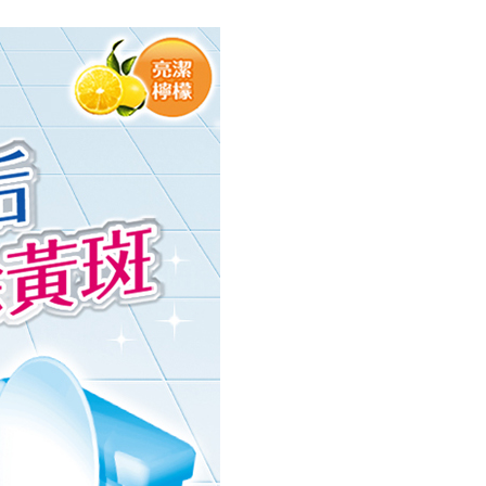
AFTEEを ご利用の際に、認証結果及び当社の審査の結果に基づ
額が設定されます。
は最低NT$20です。
台湾の会員のみご利用いただけます。
約「AFTEE代金後払い」（以下当サービスという）はネット
ョンズ（以下 AFTEE という）が提供し、AFTEEが代金を徴収
当サービスご利用の際に提供しなければならない個人情報（注
名、電話番号、受取人の氏名、電話番号、受取人住所を含むが
ない）は、AFTEEに渡され当サービスで必要な範囲内で利用
AFTEEの個人情報の収集、処理、利用について、詳細は
公式ホームページの『個人情報の収集、処理及び利用に関する声
参照ください（
https://aftee.tw/privacypolicy/
）。
の初回ご利用の際に、審査を通過すれば、最高額がNT$10,000に
支払い期限を過ぎた場合、その金額に基づいて年利20%の遅
が加算されます。未成年の利用者は、事前に法定代理人または
意を得ればAFTEEをご利用いただけます。
の処理、利用について疑問がある、または関連する法律の権利
たい場合は、ネットプロテクションズ
rotections.co.jp
にご連絡ください。上記に示した個人情報
購入注文書とあわせてAFTEEにご提供いただく、または
にあなたの個人情報の収集、処理、利用を許可することににご同
けない場合は、当サービスを選択しないでください。