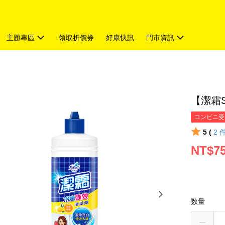
主題專區
領取折價券
好康快訊
門市資訊
【潔霜S
コンビニ受
5 (
2
NT$7
数量