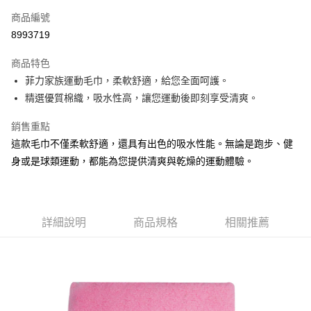
商品編號
Apple Pay
8993719
街口支付
商品特色
悠遊付
菲力家族運動毛巾，柔軟舒適，給您全面呵護。
Google Pay
精選優質棉織，吸水性高，讓您運動後即刻享受清爽。
AFTEE先享後付
銷售重點
相關說明
這款毛巾不僅柔軟舒適，還具有出色的吸水性能。無論是跑步、健
【關於「AFTEE先享後付」】
身或是球類運動，都能為您提供清爽與乾燥的運動體驗。
ATM付款
AFTEE先享後付是「在收到商品之後才付款」的支付方式。 讓您購物簡單
便利好安心！
１．簡單：不需註冊會員、不需綁卡、不需儲值。
運送方式
２．便利：只要手機號碼，簡訊認證，即可結帳。
３．安心：先確認商品／服務後，再付款。
全家取貨付款
詳細說明
商品規格
相關推薦
每筆NT$60，滿NT$599(含以上)免運費
【「AFTEE先享後付」結帳流程】
１．於結帳方式選擇「AFTEE先享後付」後，將跳轉至「AFTEE先享後付」
付款後全家取貨
結帳頁面，進行簡訊認證並確認金額後，即可完成結帳。
２．訂單成立數日內，您將收到繳費通知簡訊。
每筆NT$60，滿NT$599(含以上)免運費
３．收到繳費通知簡訊後14天內，點擊此簡訊中的連結，可透過四大超商／
ATM／網路銀行／等多元方式進行付款，方視為交易完成。
7-11取貨付款