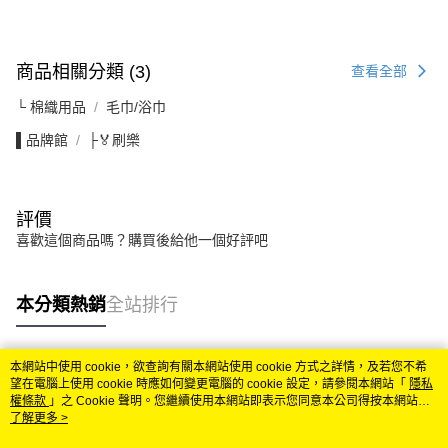
商品相關分類 (3)
查看全部
└ 棉織用品
毛巾/浴巾
▌品牌館
├🏅刷樂
評價
喜歡這個商品嗎？購買後給他一個好評吧
本分類熱銷
全站排行
本網站中使用 cookie，欲查詢有關本網站使用 cookie 方式之詳情，及若您不希
熱門標籤
望在電腦上使用 cookie 時應如何變更電腦的 cookie 設定，請參閱本網站「
隱私
權條款
」之 Cookie 聲明。您繼續使用本網站即表示您同意本公司得按本網站使
用條款之 Cookie 聲明使用 cookie。
了解更多 >