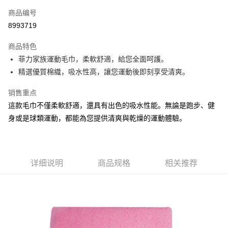
商品编号
Apple Pay
8993719
街口支付
商品特色
悠遊付
菲力家族運動毛巾，柔軟舒適，給您全面呵護。
Google Pay
精選優質棉織，吸水性高，讓您運動後即刻享受清爽。
AFTEE先享后付
销售重点
相关说明
這款毛巾不僅柔軟舒適，還具有出色的吸水性能。無論是跑步、健
一、關於 AFTEE先享後付
身或是球類運動，都能為您提供清爽與乾燥的運動體驗。
ATM付款
1. 於付款方式選擇AFTEE先享後付，將跳出AFTEE先享後付手機驗證視
窗。
2. 進行簡訊驗證之後，即可完成結帳手續。
运送方式
3. 訂單確認後不需事先繳費，商品會配送至您的指定地址。
4. 下訂完成後，您的手機會收到一封繳費通知簡訊，APP會員則會收到
全家取貨付款
详细说明
商品规格
相关推荐
AFTEE APP推播通知。
每笔NT$60，满NT$599(含以上)免运费
5. 收到商品當下無需繳費，確認無誤後，請再利用繳費通知簡訊或AFTEE
APP於四大便利商店‧ATM/網銀等方式進行付款。
付款後全家取貨
請留意繳費期限為 14 天。唯有下載 AFTEE App 成為 AFTEE 會員者方能享
每笔NT$60，满NT$599(含以上)免运费
有最長 45 天內付款之服務。
7-11取貨付款