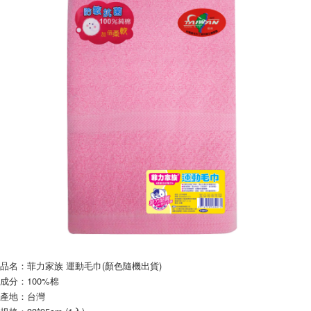
繳費期限，為商家向您請款的時間，再加上使用AFTEE可延長的天數所計算
每笔NT$60，满NT$599(含以上)免运费
出。使用AFTEE下訂可以延長您收到商品前的繳費天數，但無法保證一定能
夠在期限內收到商品(例如:預購商品或預計到貨時間較長者)。因此無論收到
付款後7-11取貨
商品與否，仍需要請您在AFTEE規定的時間內完成繳費。
每笔NT$60，满NT$599(含以上)免运费
二、付款限制
1. 初次使用 AFTEE 時，將依認證結果及本公司審查結果，核予每個人不同
宅配
之上限額度
2. 結帳金額須大於NT$30
每笔NT$120，满NT$899(含以上)免运费
3. 目前僅支援台灣會員
三、聲明條款
「AFTEE先享後付」(下稱本服務)乃由恩沛科技股份有限公司(下稱 AFTEE )
所提供，並由 AFTEE 向您收取款項。因使用本服務所須提供之個人資料(包
含但不限於訂購人姓名、電話，收件人姓名、電話、收件地址)，將交付予
AFTEE 於本服務必要服務範圍內運用。關於 AFTEE 對於個人資料之蒐集、
處理、利用，詳參 AFTEE 官網之『個人資料蒐集、處理及利用告知聲明』
（
https://aftee.tw/privacypolicy/
）。
若款項超過繳費期限，將根據當次的金額加收年利率 16% 的逾期滯納金。
未成年的使用者，請事先徵得法定代理人或監護人之同意方可使用
品名：菲力家族 運動毛巾(顏色隨機出貨)
AFTEE。
成分：100%棉
若您對於個人資料之處理、利用有任何疑問，或欲行使相關法律權利，請聯
產地：台灣
繫恩沛科技股份有限公司。若您不同意我們將上開所示之個人資料，連同必