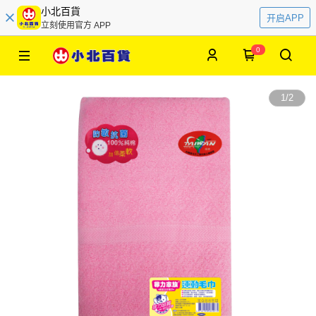
小北百貨
开启APP
立刻使用官方 APP
0
1
/
2