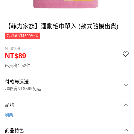
【菲力家族】運動毛巾單入 (款式隨機出貨)
超取满NT$599免运
NT$109
NT$89
已卖出：52件
付款与运送
超取满NT$599免运
付款方式
品牌
信用卡一次付款
刷樂
超商取货付款
商品特色
LINE Pay