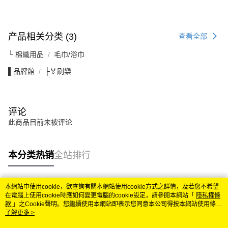
产品相关分类 (3)
查看全部
└ 棉織用品
毛巾/浴巾
▌品牌館
├🏅刷樂
评论
此商品目前未被评论
本分类热销
全站排行
本網站中使用cookie，欲查詢有關本網站使用cookie方式之詳情，及若您不希望
热门标签
在電腦上使用cookie時應如何變更電腦的cookie設定，請參閱本網站「
隱私權條
款
」之Cookie聲明。您繼續使用本網站即表示您同意本公司得按本網站使用條款
之Cookie聲明使用cookie。
了解更多 >