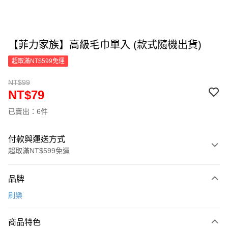
【菲力家族】高級毛巾單入 (款式隨機出貨)
超取滿NT$599免運
NT$99
NT$79
已賣出：6件
付款與運送方式
超取滿NT$599免運
付款方式
品牌
信用卡一次付款
刷樂
超商取貨付款
商品特色
LINE Pay