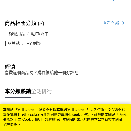
商品相關分類 (3)
查看全部
└ 棉織用品
毛巾/浴巾
▌品牌館
├🏅刷樂
評價
喜歡這個商品嗎？購買後給他一個好評吧
本分類熱銷
全站排行
本網站中使用 cookie，欲查詢有關本網站使用 cookie 方式之詳情，及若您不希
熱門標籤
望在電腦上使用 cookie 時應如何變更電腦的 cookie 設定，請參閱本網站「
隱私
權條款
」之 Cookie 聲明。您繼續使用本網站即表示您同意本公司得按本網站使
用條款之 Cookie 聲明使用 cookie。
了解更多 >