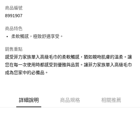
商品編號
Apple Pay
8991907
街口支付
商品特色
悠遊付
柔軟觸感，極致舒適享受。
Google Pay
銷售重點
AFTEE先享後付
感受菲力家族單入高級毛巾的柔軟觸感，猶如親吻肌膚的溫柔。讓
相關說明
您在每一次使用時都感受到優雅與品質。讓菲力家族單入高級毛巾
【關於「AFTEE先享後付」】
成為您家中的必備品。
ATM付款
AFTEE先享後付是「在收到商品之後才付款」的支付方式。 讓您購物簡單
便利好安心！
１．簡單：不需註冊會員、不需綁卡、不需儲值。
運送方式
２．便利：只要手機號碼，簡訊認證，即可結帳。
３．安心：先確認商品／服務後，再付款。
全家取貨付款
詳細說明
商品規格
相關推薦
每筆NT$60，滿NT$599(含以上)免運費
【「AFTEE先享後付」結帳流程】
１．於結帳方式選擇「AFTEE先享後付」後，將跳轉至「AFTEE先享後付」
付款後全家取貨
結帳頁面，進行簡訊認證並確認金額後，即可完成結帳。
２．訂單成立數日內，您將收到繳費通知簡訊。
每筆NT$60，滿NT$599(含以上)免運費
３．收到繳費通知簡訊後14天內，點擊此簡訊中的連結，可透過四大超商／
ATM／網路銀行／等多元方式進行付款，方視為交易完成。
7-11取貨付款