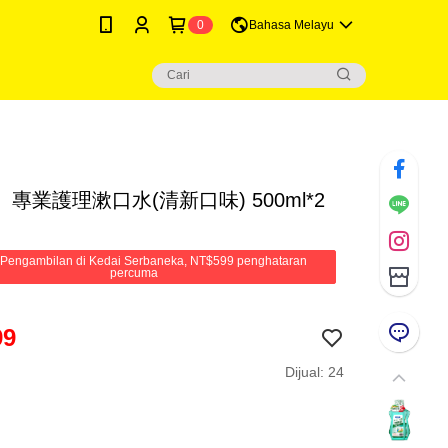
0
Bahasa Melayu
專業護理漱口水(清新口味) 500ml*2
Pengambilan di Kedai Serbaneka, NT$599 penghataran
percuma
99
Dijual: 24