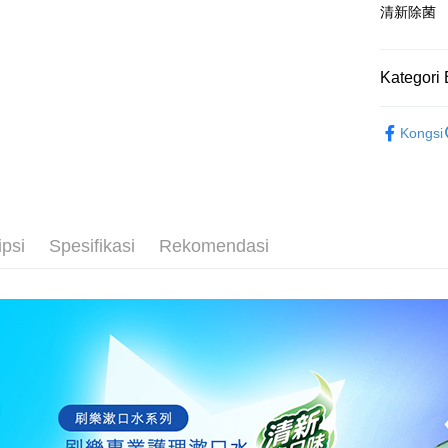
Google Pa
清新除菌
AFTEE
Deskripsi
Kategori 
Pertama, 
Pemindah
Kemudian
└ 美妝日
1. Dengan
Kongsi
pengesaha
▌品牌館
2. Anda b
Pilihan 
3. Tiada b
夏日生活
dihantar k
全家取貨
4. Setela
NT$60/pes
manakala a
ipsi
Spesifikasi
Rekomendasi
AFTEE.
NT$599 at
5. Tiada b
pembayara
付款後全
dalam tal
NT$60/pes
aplikasi A
NT$599 at
Sila ambil
bagaimanap
7-11取貨
dan mendaf
NT$60/pes
pembayara
NT$599 at
Tempoh pe