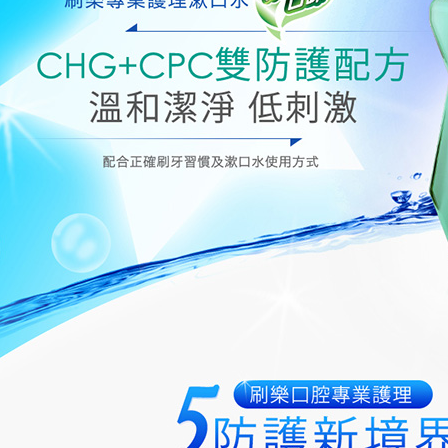
ditambah d
付款後7-1
Anda bole
NT$60/pes
menerima 
NT$599 at
boleh men
produk pr
宅配
lebih lama
pembayara
NT$120/pe
pesanan.
NT$899 at
Kedua, Se
1. Jumlah 
NT$10,000.
berdasarka
2. Amaun p
3. Pada ma
Ketiga, Sy
Perkhidma
NP Taiwan
akan meng
pembeli, n
untuk peng
Pengumpul
(https://aft