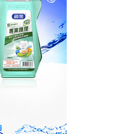
engan bilangan hari yang boleh dilanjutkan oleh AFTEE.
1取貨
h melanjutkan tempoh pembayaran anda sebelum anda
anan | Penghantaran percuma untuk pesanan
pesanan. Walau bagaimanapun, tiada jaminan bahawa anda
au lebih
erima pesanan anda semasa tempoh pembayaran (cth.:
apesanan atau produk yang mungkin mengambil masa yang
 untuk dihantar). Oleh itu, anda dikehendaki membuat
n kepada AFTEE dalam tempoh sama ada anda menerima
sanan | Penghantaran percuma untuk pesanan
au lebih
katan Pembayaran
yang diperakui untuk pengguna kali pertama boleh sehingga
 Amaun diperakui sebenar yang diluluskan akan
n keputusan pensijilan dan semakan oleh AFTEE.
erbelanjaan minimum mestilah lebih besar daripada NT$20.
sa ini hanya tersedia untuk ahli Taiwan.
arat Perkhidmatan
tan AFTEE Beli Sekarang Bayar Kemudian disediakan oleh
, Inc. dan AFTEE akan membuat bil kepada pengguna. AFTEE
gunakan data peribadi yang dikumpul (termasuk nama
o. telefon, nama penerima, no. telefon, alamat penerima)
gunaan perkhidmatan. Sila rujuk kepada "Penyata
an Data Peribadi, Pemprosesan, Penggunaan"
ee.tw/privacypolicy/
) untuk maklumat lanjut.