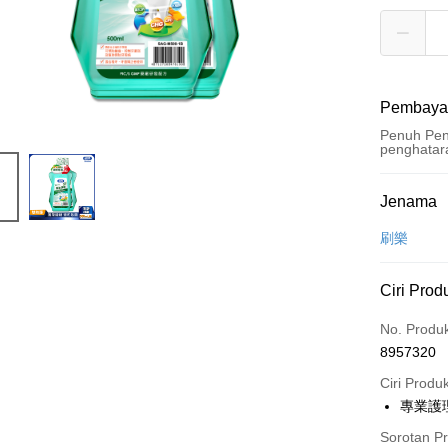
Pembaya
Penuh Pen
penghatar
Kaedah 
Jenama
Kad Kredi
刷樂
Pengambil
Ciri Prod
LINE Pay
No. Produ
Apple Pay
8957320
JKOPAY
Ciri Produ
專業護
Easy Walle
Sorotan P