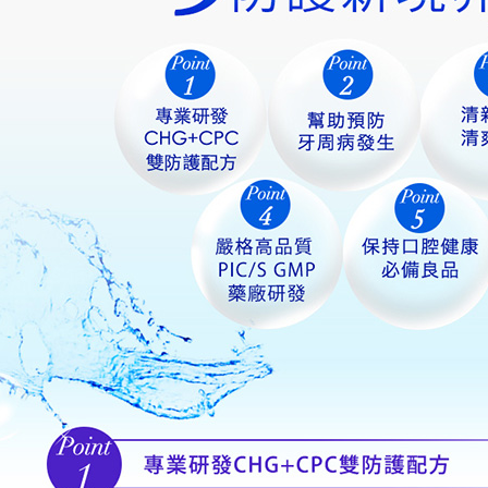
Jumlah yan
kelulusan 
pembayara
20% setah
mendapatk
untuk men
Sila hubun
mempunyai
penggunaan
peribadi y
digunakan 