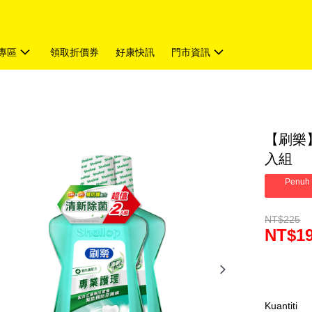
專區
領取折價券
好康快訊
門市資訊
【刷樂】
入組
Penuh 
NT$225
NT$1
Kuantiti