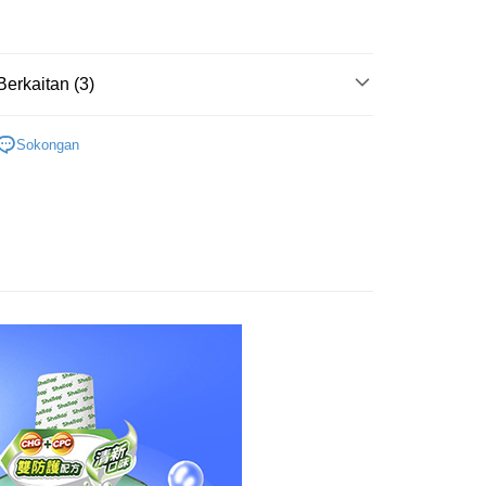
y
Berkaitan (3)
Mengenai Perkhidmatan AFTEE Beli Sekarang Bayar
an ATM
用
口腔清潔
 memilih AFTEE sebagai kaedah pembayaran, mesej
Sokongan
n AFTEE akan muncul.
├🏅刷樂
oleh meneruskan pembayaran selepas pengesahan SMS.
Penghantaran
ayaran diperlukan apabila pesanan disahkan. Produk akan
研究所
e alamat yang ditetapkan.
付款
h pesanan disahkan, anda akan menerima SMS pembayaran
anan | Penghantaran percuma untuk pesanan
hli aplikasi akan menerima pemberitahuan tolak aplikasi
au lebih
ayaran diperlukan apabila anda menerima produk. Sila buat
n di empat kedai serbaneka utama, ATM atau perbankan
家取貨
ian dengan SMS pembayaran atau pemberitahuan tolak
anan | Penghantaran percuma untuk pesanan
FTEE.
au lebih
 perhatian bahawa tempoh pembayaran adalah 14 hari. Walau
un, bagi mereka yang telah memuat turun Aplikasi AFTEE
付款
tar sebagai ahli AFTEE boleh menikmati tempoh
anan | Penghantaran percuma untuk pesanan
n sehingga 45 hari.
au lebih
mbayaran dikira dari masa kedai meminta pembayaran anda,