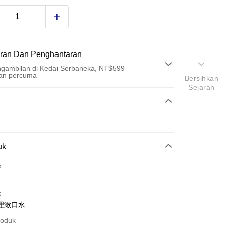
ran Dan Penghantaran
gambilan di Kedai Serbaneka, NT$599
an percuma
Bersihkan
Sejarah
Pembayaran
t (Bayaran Penuh)
an di Kedai Serbaneka
uk
k
k
理漱口水
t
roduk