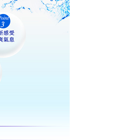
g diperakui untuk pengguna kali pertama yang lulus
boleh sehingga NT$10,000. Jika pengguna tidak membuat
n dalam tempoh tersebut, yuran pembayaran lewat sebanyak
un akan dikenakan. Pengguna bawah umur dikehendaki
an kebenaran daripada ibu bapa atau penjaga yang sah
ggunakan AFTEE.
gi NP Taiwan Inc. di
cs_tw@netprotections.co.jp
jika anda
 sebarang kebimbangan mengenai pemprosesan dan
 pada data peribadi. Jika anda tidak bersetuju dengan data
ang disenaraikan seperti di atas akan dikumpul dan
oleh AFTEE, sila jangan gunakan perkhidmatan ini.