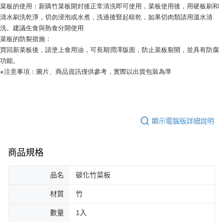
菜板的使用：新購竹菜板開封後正常清洗即可使用，菜板使用後，用硬板刷和
清水刷洗乾淨，切勿浸泡或水煮，洗過後豎起晾乾，如果切肉類請用溫水清
洗。建議生食與熟食分開使用
菜板的防裂措施：
買回新菜板後，請塗上食用油，可長期潤澤版面，防止菜板裂開，並具有防腐
功能。
※注意事項：圖片、商品資訊僅供參考，實際以出貨包裝為準
顯示電腦版詳細說明
商品規格
品名
碳化竹菜板
材質
竹
數量
1入