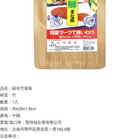
每筆NT$60，滿NT$599(含以上)免運費
購買商品的店家。未經商家同意取消之訂單仍視為有效，需透過AFTEE先享
後付繳納相關費用。
付款後7-11取貨
※ 交易是否成功請以「AFTEE先享後付 」之結帳頁面顯示為準，若有關於
是否繳費成功／繳費後需取消欲退款等相關疑問，請聯繫「AFTEE先享後付
每筆NT$60，滿NT$599(含以上)免運費
客戶支援中心」
https://netprotections.freshdesk.com/support/home
宅配
【注意事項】
１．透過由恩沛科技股份有限公司提供之「AFTEE先享後付」服務完成之交
每筆NT$120，滿NT$899(含以上)免運費
易，需依本服務之必要範圍內提供個人資料，並將交易相關給付款項請求債
權轉讓予恩沛科技股份有限公司。
２．關於個人資料處理事宜，請瀏覽以下網址：
https://aftee.tw/terms/#terms3
３．未成年的使用者請事先徵得法定代理人或監護人之同意方可使用
「AFTEE先享後付」，若未經同意申辦者引起之損失，本公司不負相關責
任。
品名：碳化竹菜板
４．使用「AFTEE先享後付」時，將依據個別帳號之用戶狀況，依本公司即
時審查核予不同之上限額度；若仍有額度不足之情形，本公司將視審查結果
材質：竹
請求用戶進行身份認證。
數量：1入
５．嚴禁一人註冊多個帳號或使用他人資訊註冊。若發現惡意使用之情形，
規格：30x20x1.8cm
恩沛科技股份有限公司將有權停止該用戶之使用額度並採取法律行動。
產地：中國
委製/進口商：聖得福企業有限公司
地址：台南市學甲區秀昌里一秀162-9號
注意事項：