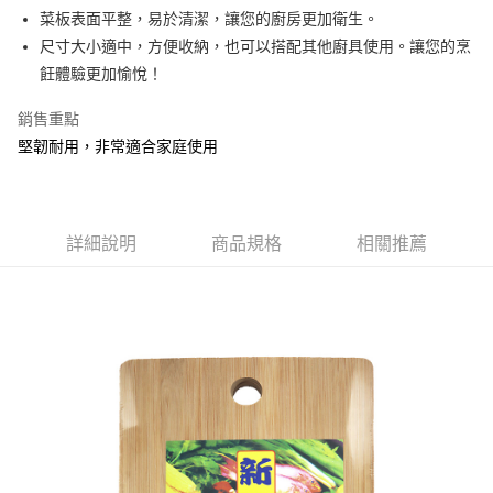
Apple Pay
菜板表面平整，易於清潔，讓您的廚房更加衛生。
尺寸大小適中，方便收納，也可以搭配其他廚具使用。讓您的烹
街口支付
飪體驗更加愉悅！
悠遊付
銷售重點
Google Pay
堅韌耐用，非常適合家庭使用
AFTEE先享後付
相關說明
【關於「AFTEE先享後付」】
詳細說明
商品規格
相關推薦
ATM付款
AFTEE先享後付是「在收到商品之後才付款」的支付方式。 讓您購物簡單
便利好安心！
１．簡單：不需註冊會員、不需綁卡、不需儲值。
運送方式
２．便利：只要手機號碼，簡訊認證，即可結帳。
３．安心：先確認商品／服務後，再付款。
全家取貨付款
每筆NT$60，滿NT$599(含以上)免運費
【「AFTEE先享後付」結帳流程】
１．於結帳方式選擇「AFTEE先享後付」後，將跳轉至「AFTEE先享後付」
付款後全家取貨
結帳頁面，進行簡訊認證並確認金額後，即可完成結帳。
２．訂單成立數日內，您將收到繳費通知簡訊。
每筆NT$60，滿NT$599(含以上)免運費
３．收到繳費通知簡訊後14天內，點擊此簡訊中的連結，可透過四大超商／
ATM／網路銀行／等多元方式進行付款，方視為交易完成。
7-11取貨付款
※ 請注意：結帳手續完成當下不需立刻繳費，但若您需要取消訂單，請聯絡