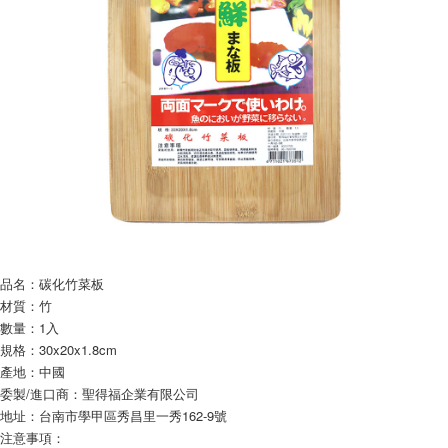
每筆NT$60，滿NT$599(含以上)免運費
購買商品的店家。未經商家同意取消之訂單仍視為有效，需透過AFTEE先享
後付繳納相關費用。
付款後7-11取貨
※ 交易是否成功請以「AFTEE先享後付 」之結帳頁面顯示為準，若有關於
是否繳費成功／繳費後需取消欲退款等相關疑問，請聯繫「AFTEE先享後付
每筆NT$60，滿NT$599(含以上)免運費
客戶支援中心」
https://netprotections.freshdesk.com/support/home
宅配
【注意事項】
１．透過由恩沛科技股份有限公司提供之「AFTEE先享後付」服務完成之交
每筆NT$120，滿NT$899(含以上)免運費
易，需依本服務之必要範圍內提供個人資料，並將交易相關給付款項請求債
權轉讓予恩沛科技股份有限公司。
２．關於個人資料處理事宜，請瀏覽以下網址：
https://aftee.tw/terms/#terms3
３．未成年的使用者請事先徵得法定代理人或監護人之同意方可使用
「AFTEE先享後付」，若未經同意申辦者引起之損失，本公司不負相關責
任。
品名：碳化竹菜板
４．使用「AFTEE先享後付」時，將依據個別帳號之用戶狀況，依本公司即
時審查核予不同之上限額度；若仍有額度不足之情形，本公司將視審查結果
材質：竹
請求用戶進行身份認證。
數量：1入
５．嚴禁一人註冊多個帳號或使用他人資訊註冊。若發現惡意使用之情形，
規格：30x20x1.8cm
恩沛科技股份有限公司將有權停止該用戶之使用額度並採取法律行動。
產地：中國
委製/進口商：聖得福企業有限公司
地址：台南市學甲區秀昌里一秀162-9號
注意事項：