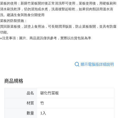
菜板的使用：新購竹菜板開封後正常清洗即可使用，菜板使用後，用硬板刷和
清水刷洗乾淨，切勿浸泡或水煮，洗過後豎起晾乾，如果切肉類請用溫水清
洗。建議生食與熟食分開使用
菜板的防裂措施：
買回新菜板後，請塗上食用油，可長期潤澤版面，防止菜板裂開，並具有防腐
功能。
※注意事項：圖片、商品資訊僅供參考，實際以出貨包裝為準
顯示電腦版詳細說明
商品規格
品名
碳化竹菜板
材質
竹
數量
1入