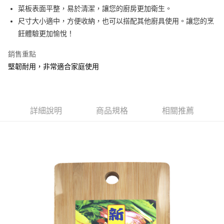
Apple Pay
菜板表面平整，易於清潔，讓您的廚房更加衛生。
尺寸大小適中，方便收納，也可以搭配其他廚具使用。讓您的烹
街口支付
飪體驗更加愉悅！
悠遊付
銷售重點
Google Pay
堅韌耐用，非常適合家庭使用
AFTEE先享後付
相關說明
【關於「AFTEE先享後付」】
詳細說明
商品規格
相關推薦
ATM付款
AFTEE先享後付是「在收到商品之後才付款」的支付方式。 讓您購物簡單
便利好安心！
１．簡單：不需註冊會員、不需綁卡、不需儲值。
運送方式
２．便利：只要手機號碼，簡訊認證，即可結帳。
３．安心：先確認商品／服務後，再付款。
全家取貨付款
每筆NT$60，滿NT$599(含以上)免運費
【「AFTEE先享後付」結帳流程】
１．於結帳方式選擇「AFTEE先享後付」後，將跳轉至「AFTEE先享後付」
付款後全家取貨
結帳頁面，進行簡訊認證並確認金額後，即可完成結帳。
２．訂單成立數日內，您將收到繳費通知簡訊。
每筆NT$60，滿NT$599(含以上)免運費
３．收到繳費通知簡訊後14天內，點擊此簡訊中的連結，可透過四大超商／
ATM／網路銀行／等多元方式進行付款，方視為交易完成。
7-11取貨付款
※ 請注意：結帳手續完成當下不需立刻繳費，但若您需要取消訂單，請聯絡