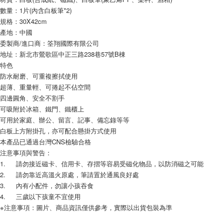
數量：1片(內含白板筆*2)
規格：30X42cm
產地：中國
委製商/進口商：筌翔國際有限公司
地址：新北市鶯歌區中正三路238巷57號B棟
特色
防水耐磨、可重複擦拭使用
超薄、重量輕、可捲起不佔空間
四邊圓角、安全不割手
可吸附於冰箱、鐵門、鐵櫃上
可用於家庭、辦公、留言、記事、備忘錄等等
白板上方附掛孔，亦可配合懸掛方式使用
本產品已通過台灣CNS檢驗合格
注意事項與警告：
1.	請勿接近磁卡、信用卡、存摺等容易受磁化物品，以防消磁之可能
2.	請勿靠近高溫火原處，筆請置於通風良好處
3.	內有小配件，勿讓小孩吞食
4.	三歲以下孩童不宜使用
※注意事項：圖片、商品資訊僅供參考，實際以出貨包裝為準