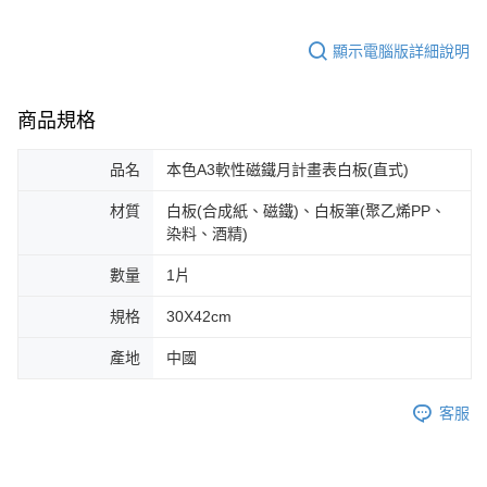
顯示電腦版詳細說明
商品規格
品名
本色A3軟性磁鐵月計畫表白板(直式)
材質
白板(合成紙、磁鐵)、白板筆(聚乙烯PP、
染料、酒精)
數量
1片
規格
30X42cm
產地
中國
客服