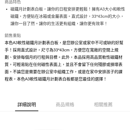
商品特色
Apple Pay
磁鐵月計劃表白板，讓你的日程安排更輕鬆！擁有A3大小和軟性
磁鐵，方便貼在冰箱或金屬表面。直式設計，33*43cm的大小，
街口支付
讓你一目了然。讓你的生活更有組織，讓你更有效率！
悠遊付
銷售重點
Google Pay
本色A3軟性磁鐵月計劃表白板，是您辦公室或家中不可或缺的好幫
手！採用直式設計，尺寸為33*43cm，方便您在寬敞的空間上規
AFTEE先享後付
劃、安排每個月的行程與目標。此外，本品採用高品質軟性磁鐵材
相關說明
質，可輕易貼在任何磁性表面上，並且不會留下任何殘膠或損壞表
【關於「AFTEE先享後付」】
ATM付款
AFTEE先享後付是「在收到商品之後才付款」的支付方式。 讓您購物簡單
面。不論您是需要在辦公室中組織工作，或是在家中安排孩子的課
便利好安心！
程表，本色A3軟性磁鐵月計劃表白板都是您最佳的選擇！
１．簡單：不需註冊會員、不需綁卡、不需儲值。
運送方式
２．便利：只要手機號碼，簡訊認證，即可結帳。
３．安心：先確認商品／服務後，再付款。
全家取貨付款
每筆NT$60，滿NT$599(含以上)免運費
【「AFTEE先享後付」結帳流程】
詳細說明
商品規格
相關推薦
１．於結帳方式選擇「AFTEE先享後付」後，將跳轉至「AFTEE先享後付」
付款後全家取貨
結帳頁面，進行簡訊認證並確認金額後，即可完成結帳。
２．訂單成立數日內，您將收到繳費通知簡訊。
每筆NT$60，滿NT$599(含以上)免運費
３．收到繳費通知簡訊後14天內，點擊此簡訊中的連結，可透過四大超商／
ATM／網路銀行／等多元方式進行付款，方視為交易完成。
7-11取貨付款