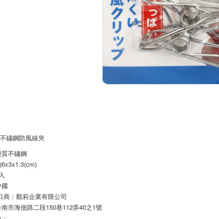
：不鏽鋼防風線夾
優質不鏽鋼
x3x1.3(cm)
入
中國
進口商：觀莉企業有限公司
南市海佃路二段150巷112弄40之1號
色：