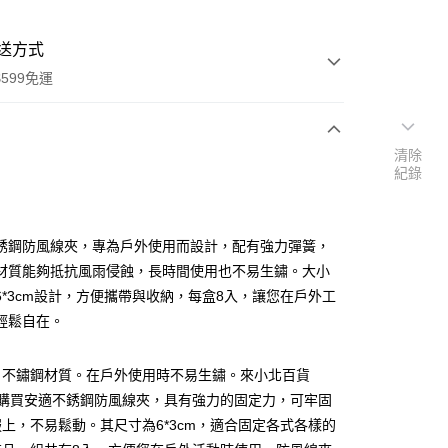
送方式
599免運
清除
次付款
紀錄
付款
銹鋼防風線夾，專為戶外使用而設計，配有強力彈簧，
材質能夠抵抗風雨侵蝕，長時間使用也不易生鏽。大小
6*3cm設計，方便攜帶與收納，每盒8入，讓您在戶外工
輕鬆自在。
，不鏽鋼材質。在戶外使用時不易生鏽。來小北百貨
y
A 購買安適不銹鋼防風線夾，具有強力的固定力，可牢固
享後付
上，不易鬆動。其尺寸為6*3cm，適合固定各式各樣的