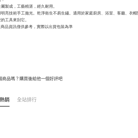
金屬製成，工藝精湛，經久耐用。
用明亮技術手工拋光。乾淨衛生不易生鏽。適用於家庭廚房、浴室、客廳、衣帽
硬的工具來刮它。
片及商品資訊僅供參考，實際以出貨包裝為準
個商品嗎？購買後給他一個好評吧
熱銷
全站排行