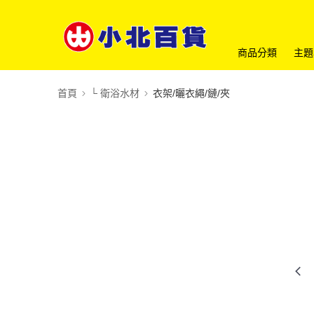
商品分類
主題
首頁
└ 衛浴水材
衣架/曬衣繩/鏈/夾