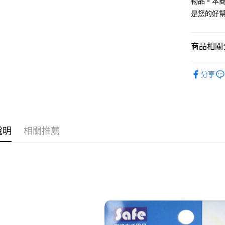
相關說明
物品。本
【關於「A
是您的好
ATM付款
AFTEE
便利好安
１．簡單
商品相關分
２．便利
運送方式
３．安心
└ 衛浴水
全家取貨
【「AFT
分享
每筆NT$6
夏日生活
１．於結帳
付」結帳
付款後全
２．訂單
３．收到繳
每筆NT$6
／ATM／
※ 請注意
說明
相關推薦
7-11取貨
絡購買商品
先享後付
每筆NT$6
※ 交易是
是否繳費成
付款後7-1
付客戶支
每筆NT$6
【注意事
宅配
１．透過由
交易，需
每筆NT$1
求債權轉