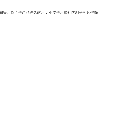
間等。為了使產品經久耐用，不要使用鋒利的刷子和其他鋒