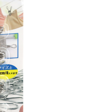
個人資料處理事宜，請瀏覽以下網址：
ee.tw/terms/#terms3
年的使用者請事先徵得法定代理人或監護人之同意方可使用
E先享後付」，若未經同意申辦者引起之損失，本公司不負相關責
AFTEE先享後付」時，將依據個別帳號之用戶狀況，依本公司
核予不同之上限額度；若仍有額度不足之情形，本公司將視審查
用戶進行身份認證。
一人註冊多個帳號或使用他人資訊註冊。若發現惡意使用之情
科技股份有限公司將有權停止該用戶之使用額度並採取法律行