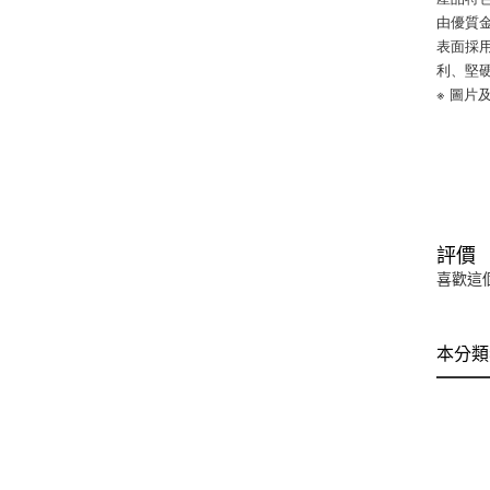
由優質
表面採
利、堅
※ 圖
評價
喜歡這
本分類