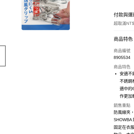
付款與運
超取滿NT$
付款方式
商品特色
信用卡一
商品編號
8905534
超商取貨
商品特色
LINE Pay
安適不
不銹鋼
Apple Pay
適中的
街口支付
作更加
悠遊付
銷售重點
防風線夾
Google Pa
SHOWB
AFTEE先
固定在衣服