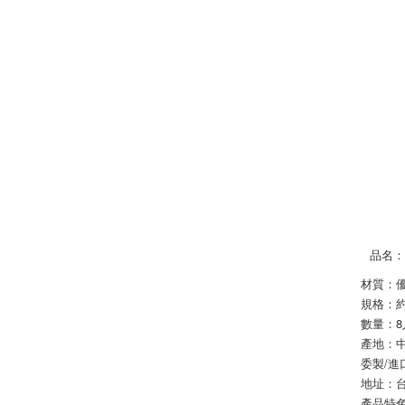
品名
材質：
規格：約6
數量：8
產地：
委製/
地址：台
產品特