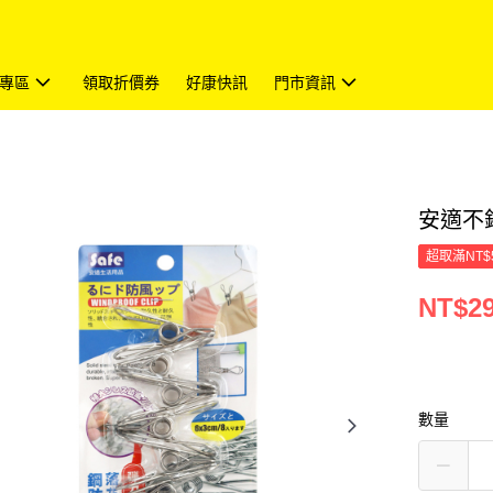
專區
領取折價券
好康快訊
門市資訊
安適不銹
超取滿NT$
NT$2
數量