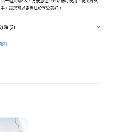
商品一組共有8入，方便您在戶外活動時使用。防風線夾
FTEE先享後付」】
幫手，讓您可以更專注於享受美好。
先享後付是「在收到商品之後才付款」的支付方式。 讓您購物簡單
心！
：不需註冊會員、不需綁卡、不需儲值。
類 (2)
：只要手機號碼，簡訊認證，即可結帳。
：先確認商品／服務後，再付款。
材
衣架/曬衣繩/鏈/夾
付款
EE先享後付」結帳流程】
客服
0，滿NT$599(含以上)免運費
研究所
方式選擇「AFTEE先享後付」後，將跳轉至「AFTEE先享後
頁面，進行簡訊認證並確認金額後，即可完成結帳。
家取貨
成立數日內，您將收到繳費通知簡訊。
費通知簡訊後14天內，點擊此簡訊中的連結，可透過四大超商
0，滿NT$599(含以上)免運費
網路銀行／等多元方式進行付款，方視為交易完成。
：結帳手續完成當下不需立刻繳費，但若您需要取消訂單，請聯
付款
的店家。未經商家同意取消之訂單仍視為有效，需透過AFTEE
繳納相關費用。
0，滿NT$599(含以上)免運費
否成功請以「AFTEE先享後付 」之結帳頁面顯示為準，若有關於
功／繳費後需取消欲退款等相關疑問，請聯繫「AFTEE先享後
1取貨
援中心」
https://netprotections.freshdesk.com/support/home
0，滿NT$599(含以上)免運費
項】
恩沛科技股份有限公司提供之「AFTEE先享後付」服務完成之
依本服務之必要範圍內提供個人資料，並將交易相關給付款項請
20，滿NT$899(含以上)免運費
讓予恩沛科技股份有限公司。