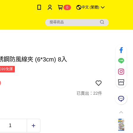
0
中文 (繁體)
鋼防風線夾 (6*3cm) 8入
599免運
9
已賣出：22件