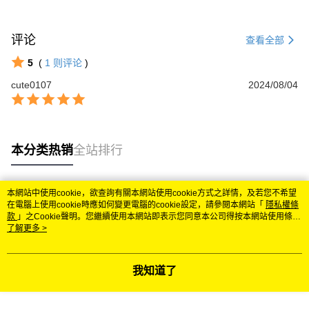
评论
查看全部
5
(
1
则评论
)
cute0107
2024/08/04
本分类热销
全站排行
本網站中使用cookie，欲查詢有關本網站使用cookie方式之詳情，及若您不希望
热门标签
在電腦上使用cookie時應如何變更電腦的cookie設定，請參閱本網站「
隱私權條
款
」之Cookie聲明。您繼續使用本網站即表示您同意本公司得按本網站使用條款
之Cookie聲明使用cookie。
了解更多 >
我知道了