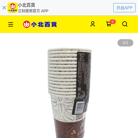
小北百貨
开启APP
立刻使用官方 APP
0
1
/
1