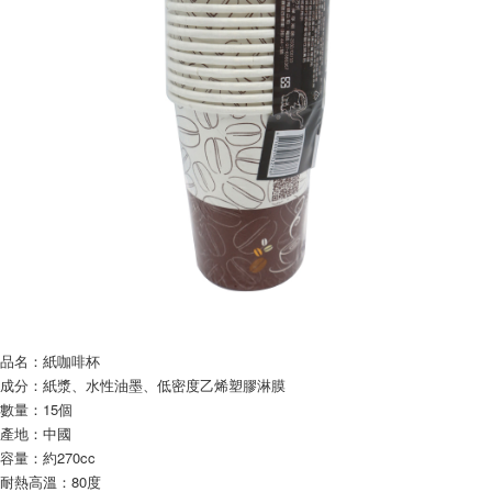
7-11取貨付款
繳費期限，為商家向您請款的時間，再加上使用AFTEE可延長的天數所計算
每笔NT$60，满NT$599(含以上)免运费
出。使用AFTEE下訂可以延長您收到商品前的繳費天數，但無法保證一定能
夠在期限內收到商品(例如:預購商品或預計到貨時間較長者)。因此無論收到
付款後7-11取貨
商品與否，仍需要請您在AFTEE規定的時間內完成繳費。
每笔NT$60，满NT$599(含以上)免运费
二、付款限制
1. 初次使用 AFTEE 時，將依認證結果及本公司審查結果，核予每個人不同
宅配
之上限額度
2. 結帳金額須大於NT$30
每笔NT$120，满NT$899(含以上)免运费
3. 目前僅支援台灣會員
三、聲明條款
「AFTEE先享後付」(下稱本服務)乃由恩沛科技股份有限公司(下稱 AFTEE )
所提供，並由 AFTEE 向您收取款項。因使用本服務所須提供之個人資料(包
含但不限於訂購人姓名、電話，收件人姓名、電話、收件地址)，將交付予
AFTEE 於本服務必要服務範圍內運用。關於 AFTEE 對於個人資料之蒐集、
處理、利用，詳參 AFTEE 官網之『個人資料蒐集、處理及利用告知聲明』
（
https://aftee.tw/privacypolicy/
）。
品名：紙咖啡杯
成分：紙漿、水性油墨、低密度乙烯塑膠淋膜
若款項超過繳費期限，將根據當次的金額加收年利率 16% 的逾期滯納金。
數量：15個
未成年的使用者，請事先徵得法定代理人或監護人之同意方可使用
AFTEE。
產地：中國
容量：約270cc
若您對於個人資料之處理、利用有任何疑問，或欲行使相關法律權利，請聯
耐熱高溫：80度
繫恩沛科技股份有限公司。若您不同意我們將上開所示之個人資料，連同必