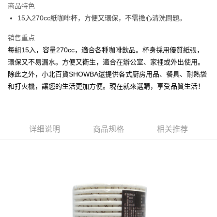
商品特色
Apple Pay
15入270cc紙咖啡杯，方便又環保，不需擔心清洗問題。
街口支付
销售重点
每組15入，容量270cc，適合各種咖啡飲品。杯身採用優質紙張，
悠遊付
環保又不易漏水。方便又衛生，適合在辦公室、家裡或外出使用。
Google Pay
除此之外，小北百貨SHOWBA還提供各式廚房用品、餐具、耐熱袋
和打火機，讓您的生活更加方便。現在就來選購，享受品質生活！
AFTEE先享后付
相关说明
一、關於 AFTEE先享後付
ATM付款
1. 於付款方式選擇AFTEE先享後付，將跳出AFTEE先享後付手機驗證視
窗。
详细说明
商品规格
相关推荐
2. 進行簡訊驗證之後，即可完成結帳手續。
运送方式
3. 訂單確認後不需事先繳費，商品會配送至您的指定地址。
4. 下訂完成後，您的手機會收到一封繳費通知簡訊，APP會員則會收到
全家取貨付款
AFTEE APP推播通知。
每笔NT$60，满NT$599(含以上)免运费
5. 收到商品當下無需繳費，確認無誤後，請再利用繳費通知簡訊或AFTEE
APP於四大便利商店‧ATM/網銀等方式進行付款。
付款後全家取貨
請留意繳費期限為 14 天。唯有下載 AFTEE App 成為 AFTEE 會員者方能享
每笔NT$60，满NT$599(含以上)免运费
有最長 45 天內付款之服務。