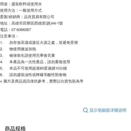
用途：盛裝飲料或使用水 
要之購買訂單資訊提供予 AFTEE ，或讓 AFTEE 蒐集處理利用您的個人資
使用方法：一般使用方式
料，請勿選用本服務。
委製/經銷商：品良貿易有限公司
地址：高雄市田寮區西德里(路)44-1號
電話：07-6366367
注意事項：
1.	勿存放高溫或接近火源之處，並避免受潮
2.	物使用微波加熱
3.	確保衛生請使用完畢後丟棄
4.	本產品為一次性產品，請勿重複使用
5.	本品不可使用超過80度連續10分鐘
6.	請勿盛裝油性或檸檬等酸性類食物
※ 圖片及商品資訊僅供參考，實際以出貨包裝為準
显示电脑版详细说明
商品规格