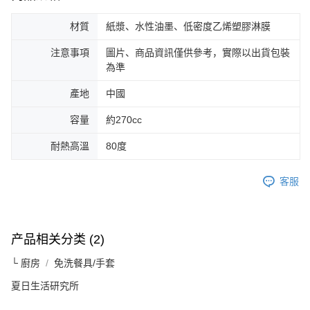
材質
紙漿、水性油墨、低密度乙烯塑膠淋膜
注意事項
圖片、商品資訊僅供參考，實際以出貨包裝
為準
產地
中國
容量
約270cc
耐熱高溫
80度
客服
产品相关分类 (2)
└ 廚房
免洗餐具/手套
夏日生活研究所