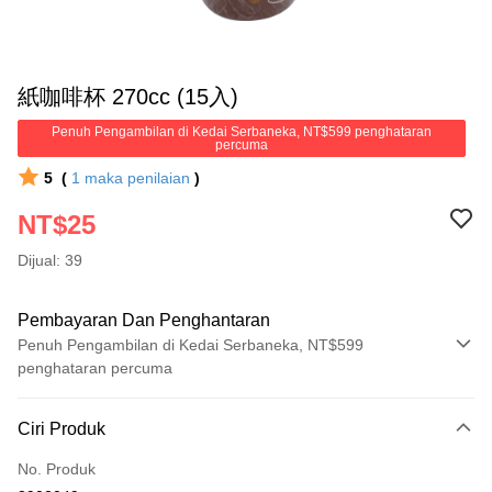
紙咖啡杯 270cc (15入)
Penuh Pengambilan di Kedai Serbaneka, NT$599 penghataran
percuma
5
(
1
maka penilaian
)
NT$25
Dijual: 39
Pembayaran Dan Penghantaran
Penuh Pengambilan di Kedai Serbaneka, NT$599
penghataran percuma
Kaedah Pembayaran
Ciri Produk
Kad Kredit (Bayaran Penuh)
No. Produk
Pengambilan di Kedai Serbaneka