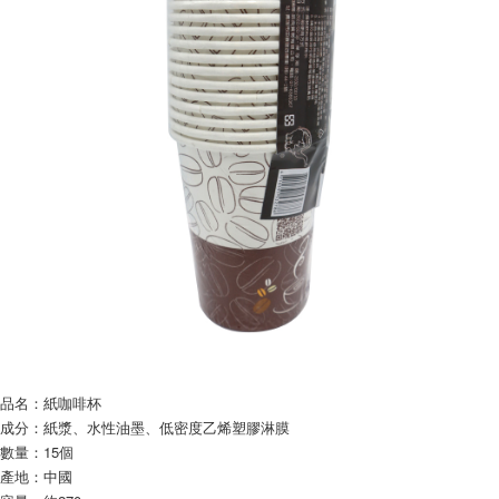
dalam talian dengan SMS pembayaran atau pemberitahuan tolak aplikasi
NT$60/pesanan | Penghantaran percuma untuk pesanan
AFTEE.
NT$599 atau lebih
Sila ambil perhatian bahawa tempoh pembayaran adalah 14 hari. Walau
7-11取貨付款
bagaimanapun, bagi mereka yang telah memuat turun Aplikasi AFTEE
dan mendaftar sebagai ahli AFTEE boleh menikmati tempoh pembayaran
NT$60/pesanan | Penghantaran percuma untuk pesanan
sehingga 45 hari.
NT$599 atau lebih
Tempoh pembayaran dikira dari masa kedai meminta pembayaran anda,
付款後7-11取貨
ditambah dengan bilangan hari yang boleh dilanjutkan oleh AFTEE. Anda
boleh melanjutkan tempoh pembayaran anda sebelum anda menerima
NT$60/pesanan | Penghantaran percuma untuk pesanan
pesanan. Walau bagaimanapun, tiada jaminan bahawa anda boleh
NT$599 atau lebih
menerima pesanan anda semasa tempoh pembayaran (cth.: produk
prapesanan atau produk yang mungkin mengambil masa yang lebih
宅配
lama untuk dihantar). Oleh itu, anda dikehendaki membuat pembayaran
kepada AFTEE dalam tempoh sama ada anda menerima pesanan.
NT$120/pesanan | Penghantaran percuma untuk pesanan
NT$899 atau lebih
Kedua, Sekatan Pembayaran
1. Jumlah yang diperakui untuk pengguna kali pertama boleh sehingga
NT$10,000. Amaun diperakui sebenar yang diluluskan akan berdasarkan
品名：紙咖啡杯
keputusan pensijilan dan semakan oleh AFTEE.
成分：紙漿、水性油墨、低密度乙烯塑膠淋膜
2. Amaun perbelanjaan minimum mestilah lebih besar daripada NT$20.
3. Pada masa ini hanya tersedia untuk ahli Taiwan.
數量：15個
產地：中國
Ketiga, Syarat Perkhidmatan