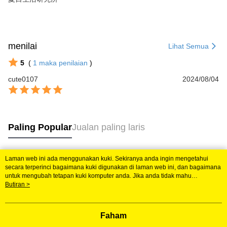
menilai
Lihat Semua
5
(
1
maka penilaian
)
cute0107
2024/08/04
Paling Popular
Jualan paling laris
Laman web ini ada menggunakan kuki. Sekiranya anda ingin mengetahui
Tag Popular
secara terperinci bagaimana kuki digunakan di laman web ini, dan bagaimana
untuk mengubah tetapan kuki komputer anda. Jika anda tidak mahu
menggunakan kuki di komputer anda, sila rujuk penerangan mengenai kuki.
Butiran >
Dasar Privasi
Laman web ini ada menggunakan kuki. Sekiranya anda ingin
mengetahui secara terperinci bagaimana kuki digunakan di laman web ini,
dan bagaimana untuk mengubah tetapan kuki komputer anda. Jika anda tidak
Faham
mahu menggunakan kuki di komputer anda, sila rujuk penerangan mengenai