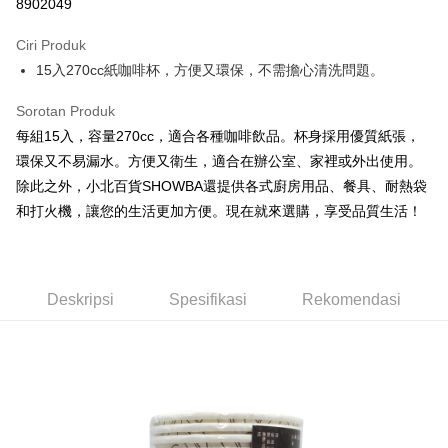
8902049
LINE Pay
Ciri Produk
Apple Pay
15入270cc紙咖啡杯，方便又環保，不需擔心清洗問題。
JKOPAY
Sorotan Produk
Easy Wallet
每組15入，容量270cc，適合各種咖啡飲品。杯身採用優質紙張，
環保又不易漏水。方便又衛生，適合在辦公室、家裡或外出使用。
Google Pay
除此之外，小北百貨SHOWBA還提供各式廚房用品、餐具、耐熱袋
AFTEE
和打火機，讓您的生活更加方便。現在就來選購，享受品質生活！
Deskripsi
Pertama, Mengenai Perkhidmatan AFTEE Beli Sekarang Bayar Kemudian
Pemindahan ATM
1. Dengan memilih AFTEE sebagai kaedah pembayaran, mesej
pengesahan AFTEE akan muncul.
Deskripsi
Spesifikasi
Rekomendasi
2. Anda boleh meneruskan pembayaran selepas pengesahan SMS.
Pilihan Penghantaran
3. Tiada bayaran diperlukan apabila pesanan disahkan. Produk akan
dihantar ke alamat yang ditetapkan.
全家取貨付款
4. Setelah pesanan disahkan, anda akan menerima SMS pembayaran
NT$60/pesanan | Penghantaran percuma untuk pesanan
manakala ahli aplikasi akan menerima pemberitahuan tolak aplikasi
NT$599 atau lebih
AFTEE.
5. Tiada bayaran diperlukan apabila anda menerima produk. Sila buat
pembayaran di empat kedai serbaneka utama, ATM atau perbankan
付款後全家取貨