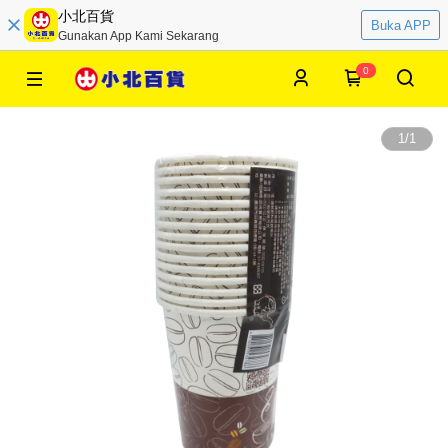
小北百貨
Buka APP
Gunakan App Kami Sekarang
0
1
/
1