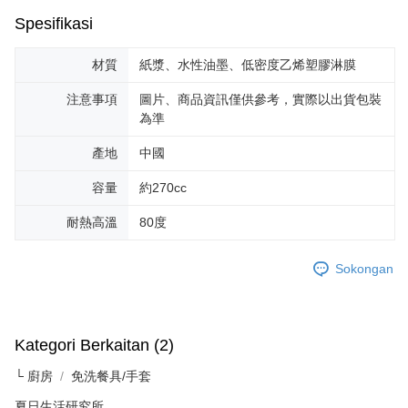
Spesifikasi
材質
紙漿、水性油墨、低密度乙烯塑膠淋膜
注意事項
圖片、商品資訊僅供參考，實際以出貨包裝
為準
產地
中國
容量
約270cc
耐熱高溫
80度
Sokongan
Kategori Berkaitan (2)
└ 廚房
免洗餐具/手套
夏日生活研究所