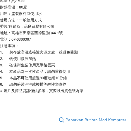
容量：約270cc
Perkhidmatan AFTEE Beli Sekarang Bayar Kemudian disediakan oleh NP
耐熱高溫：80度
Taiwan, Inc. dan AFTEE akan membuat bil kepada pengguna. AFTEE
用途：盛裝飲料或使用水 
akan menggunakan data peribadi yang dikumpul (termasuk nama
pembeli, no. telefon, nama penerima, no. telefon, alamat penerima) untuk
使用方法：一般使用方式
penggunaan perkhidmatan. Sila rujuk kepada "Penyata Pengumpulan
委製/經銷商：品良貿易有限公司
Data Peribadi, Pemprosesan, Penggunaan"
地址：高雄市田寮區西德里(路)44-1號
(https://aftee.tw/privacypolicy/
) untuk maklumat lanjut.
電話：07-6366367
Jumlah yang diperakui untuk pengguna kali pertama yang lulus
注意事項：
kelulusan boleh sehingga NT$10,000. Jika pengguna tidak membuat
1.	勿存放高溫或接近火源之處，並避免受潮
pembayaran dalam tempoh tersebut, yuran pembayaran lewat sebanyak
2.	物使用微波加熱
20% setahun akan dikenakan. Pengguna bawah umur dikehendaki
3.	確保衛生請使用完畢後丟棄
mendapatkan kebenaran daripada ibu bapa atau penjaga yang sah
4.	本產品為一次性產品，請勿重複使用
untuk menggunakan AFTEE.
5.	本品不可使用超過80度連續10分鐘
Sila hubungi NP Taiwan Inc. di
cs_tw@netprotections.co.jp
jika anda
6.	請勿盛裝油性或檸檬等酸性類食物
mempunyai sebarang kebimbangan mengenai pemprosesan dan
※ 圖片及商品資訊僅供參考，實際以出貨包裝為準
penggunaan pada data peribadi. Jika anda tidak bersetuju dengan data
peribadi yang disenaraikan seperti di atas akan dikumpul dan digunakan
oleh AFTEE, sila jangan gunakan perkhidmatan ini.
Paparkan Butiran Mod Komputer