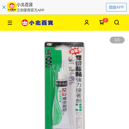
小北百貨
開啟APP
立刻使用官方APP
0
1
/
1