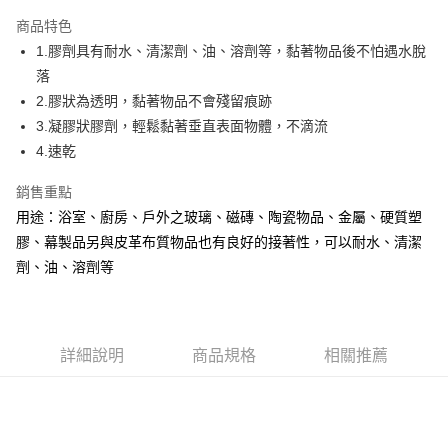
LINE Pay
商品特色
Apple Pay
1.膠劑具有耐水、清潔劑、油、溶劑等，黏著物品後不怕遇水脫
落
街口支付
2.膠狀為透明，黏著物品不會殘留痕跡
悠遊付
3.凝膠狀膠劑，輕鬆黏著垂直表面物體，不滴流
4.速乾
Google Pay
銷售重點
AFTEE先享後付
用途：浴室、廚房、戶外之玻璃、磁磚、陶瓷物品、金屬、硬質塑
相關說明
膠、幕製品另與皮革布質物品也有良好的接著性，可以耐水、清潔
【關於「AFTEE先享後付」】
ATM付款
AFTEE先享後付是「在收到商品之後才付款」的支付方式。 讓您購物簡單
劑、油、溶劑等
便利好安心！
１．簡單：不需註冊會員、不需綁卡、不需儲值。
運送方式
２．便利：只要手機號碼，簡訊認證，即可結帳。
３．安心：先確認商品／服務後，再付款。
全家取貨付款
詳細說明
商品規格
相關推薦
每筆NT$60，滿NT$599(含以上)免運費
【「AFTEE先享後付」結帳流程】
１．於結帳方式選擇「AFTEE先享後付」後，將跳轉至「AFTEE先享後付」
付款後全家取貨
結帳頁面，進行簡訊認證並確認金額後，即可完成結帳。
２．訂單成立數日內，您將收到繳費通知簡訊。
每筆NT$60，滿NT$599(含以上)免運費
３．收到繳費通知簡訊後14天內，點擊此簡訊中的連結，可透過四大超商／