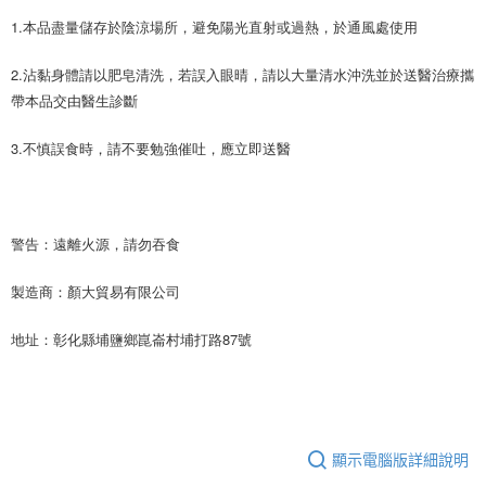
1.本品盡量儲存於陰涼場所，避免陽光直射或過熱，於通風處使用
2.沾黏身體請以肥皂清洗，若誤入眼晴，請以大量清水沖洗並於送醫治療攜
帶本品交由醫生診斷
3.不慎誤食時，請不要勉強催吐，應立即送醫
警告：遠離火源，請勿吞食   
製造商：顏大貿易有限公司 
地址：彰化縣埔鹽鄉崑崙村埔打路87號
顯示電腦版詳細說明