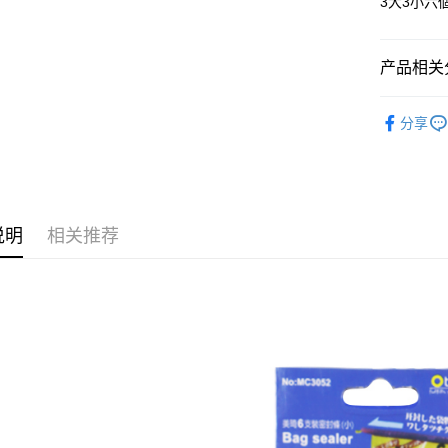
相关说明
3大3小
一、關於 A
ATM付款
1. 於付
窗。
产品相关分
2. 進行
3. 訂單
运送方式
└ 廚房
4. 下訂
分享
AFTEE 
全家取貨
夏日生活
5. 收到
每笔NT$6
APP於四
付款後全
請留意繳費期
享有最長 
每笔NT$6
说明
相关推荐
繳費期限，
7-11取貨
算出。使用
定能夠在期
每笔NT$6
收到商品與
付款後7-1
二、付款
每笔NT$6
1. 初次
之上限額
宅配
2. 結帳金
3. 目前
每笔NT$1