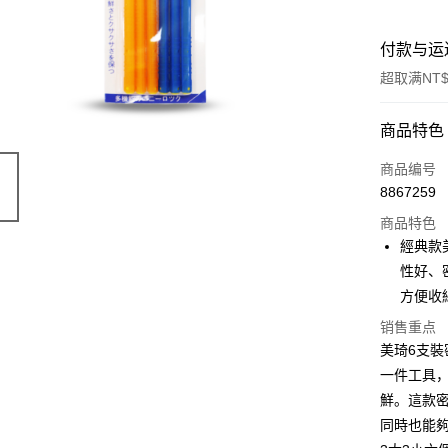
付款与运
超取满NT$
付款方式
商品特色
信用卡一
商品编号
8867259
超商取货
商品特色
LINE Pay
經典款
性好、
Apple Pay
方便收
街口支付
销售重点
美琦6支裝
悠遊付
一件工具
Google Pa
鮮。這款
AFTEE先
同時也能