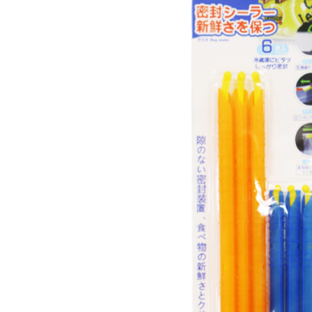
三、聲明
「AFTE
)所提供，
(包含但不
予 AFT
集、處理、
明』（
http
若款項超過
未成年的
AFTEE。
若您對於
聯繫恩沛
同必要之購
人資料，