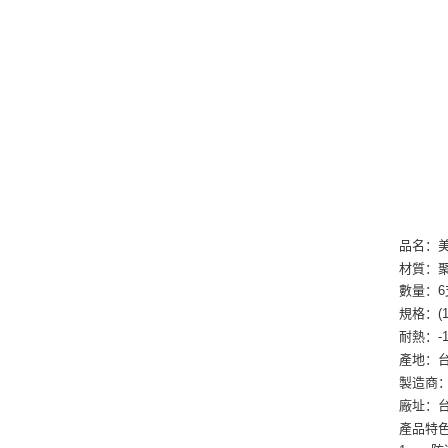
品名：美
材質：聚
數量：6
規格：(18
耐熱：-1
產地：台
製造商：
廠址：台
產品特色