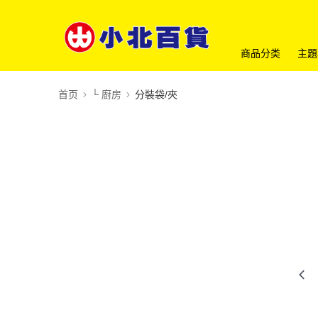
商品分类
主題
首页
└ 廚房
分裝袋/夾