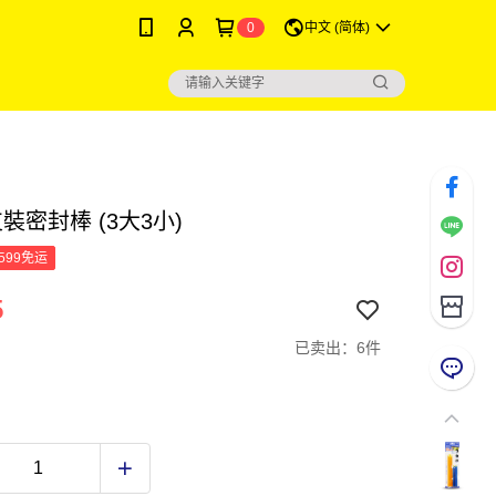
0
中文 (简体)
裝密封棒 (3大3小)
599免运
5
已卖出：6件