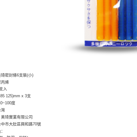
琦密封條6支裝(小)

丙烯

支入

5 125)mm x 3支

0~100度

灣

美琦實業有限公司

中市大肚區興和路70號

：
