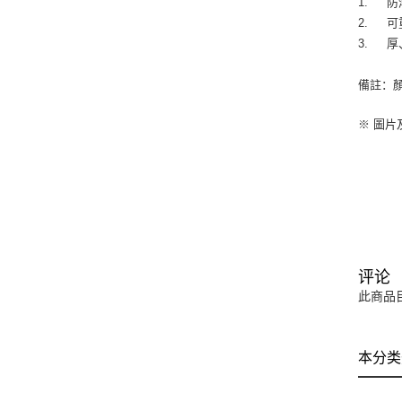
1.	防潮、防漏、保鮮！

2.	可重複使用、方便收納、不占空間！

3
備註：
※ 圖
评论
此商品
本分类