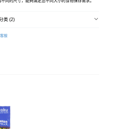
六個不同的尺寸，能夠滿足您不同大小的食物保存需求。
FTEE先享後付
款方式選擇AFTEE先享後付，將跳出AFTEE先享後付手機驗證視
类 (2)
簡訊驗證之後，即可完成結帳手續。
確認後不需事先繳費，商品會配送至您的指定地址。
分裝袋/夾
完成後，您的手機會收到一封繳費通知簡訊，APP會員則會收到
客服
APP推播通知。
付款
研究所
商品當下無需繳費，確認無誤後，請再利用繳費通知簡訊或AFTEE
0，满NT$599(含以上)免运费
大便利商店‧ATM/網銀等方式進行付款。
家取貨
限為 14 天。唯有下載 AFTEE App 成為 AFTEE 會員者方能
45 天內付款之服務。
0，满NT$599(含以上)免运费
為商家向您請款的時間，再加上使用AFTEE可延長的天數所計
付款
AFTEE下訂可以延長您收到商品前的繳費天數，但無法保證一
限內收到商品(例如:預購商品或預計到貨時間較長者)。因此無論
0，满NT$599(含以上)免运费
否，仍需要請您在AFTEE規定的時間內完成繳費。
1取貨
限制
0，满NT$599(含以上)免运费
使用 AFTEE 時，將依認證結果及本公司審查結果，核予每個人不同
度
額須大於NT$30
僅支援台灣會員
20，满NT$899(含以上)免运费