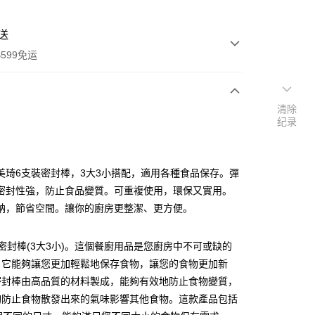
送
599免运
清除
次付款
纪录
付款
美琦6支裝密封棒，3大3小搭配，適用各種食品保存。彈
密封性強，防止食品變質。可重複使用，環保又實用。
納，節省空間。讓你的廚房更整潔、更方便。
密封棒(3大3小)。這個餐廚用品是您廚房中不可或缺的
，它能夠讓您更加輕鬆地保存食物，讓您的食物更加新
y
密封棒由高品質的材料製成，能夠有效地防止食物變質，
享后付
夠防止食物散發出來的氣味影響其他食物。這款產品包括