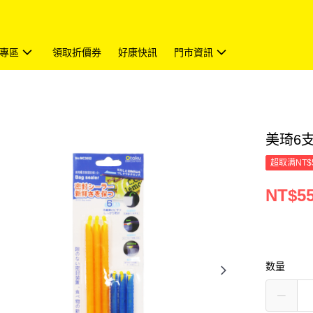
專區
領取折價券
好康快訊
門市資訊
美琦6支
超取满NT$
NT$5
数量