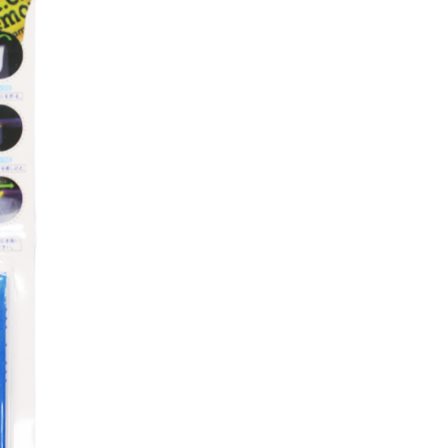
條款
E先享後付」(下稱本服務)乃由恩沛科技股份有限公司(下稱 AFTEE
並由 AFTEE 向您收取款項。因使用本服務所須提供之個人資料
限於訂購人姓名、電話，收件人姓名、電話、收件地址)，將交付
EE 於本服務必要服務範圍內運用。關於 AFTEE 對於個人資料之蒐
利用，詳參 AFTEE 官網之『個人資料蒐集、處理及利用告知聲
s://aftee.tw/privacypolicy/
）。
繳費期限，將根據當次的金額加收年利率 16% 的逾期滯納金。
使用者，請事先徵得法定代理人或監護人之同意方可使用
個人資料之處理、利用有任何疑問，或欲行使相關法律權利，請
科技股份有限公司。若您不同意我們將上開所示之個人資料，連
買訂單資訊提供予 AFTEE ，或讓 AFTEE 蒐集處理利用您的個
請勿選用本服務。