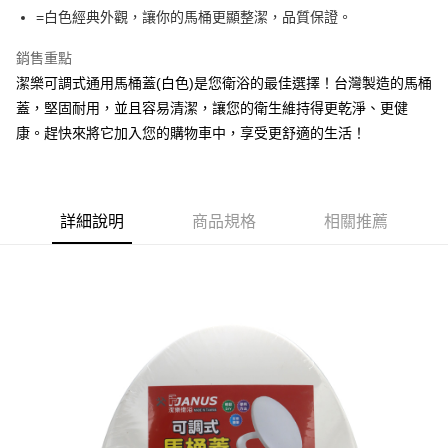
Apple Pay
=白色經典外觀，讓你的馬桶更顯整潔，品質保證。
街口支付
銷售重點
潔樂可調式通用馬桶蓋(白色)是您衛浴的最佳選擇！台灣製造的馬桶
悠遊付
蓋，堅固耐用，並且容易清潔，讓您的衛生維持得更乾淨、更健
Google Pay
康。趕快來將它加入您的購物車中，享受更舒適的生活！
AFTEE先享後付
相關說明
【關於「AFTEE先享後付」】
詳細說明
商品規格
相關推薦
ATM付款
AFTEE先享後付是「在收到商品之後才付款」的支付方式。 讓您購物簡單
便利好安心！
１．簡單：不需註冊會員、不需綁卡、不需儲值。
運送方式
２．便利：只要手機號碼，簡訊認證，即可結帳。
３．安心：先確認商品／服務後，再付款。
全家取貨付款
每筆NT$60，滿NT$599(含以上)免運費
【「AFTEE先享後付」結帳流程】
１．於結帳方式選擇「AFTEE先享後付」後，將跳轉至「AFTEE先享後付」
付款後全家取貨
結帳頁面，進行簡訊認證並確認金額後，即可完成結帳。
２．訂單成立數日內，您將收到繳費通知簡訊。
每筆NT$60，滿NT$599(含以上)免運費
３．收到繳費通知簡訊後14天內，點擊此簡訊中的連結，可透過四大超商／
ATM／網路銀行／等多元方式進行付款，方視為交易完成。
7-11取貨付款
※ 請注意：結帳手續完成當下不需立刻繳費，但若您需要取消訂單，請聯絡