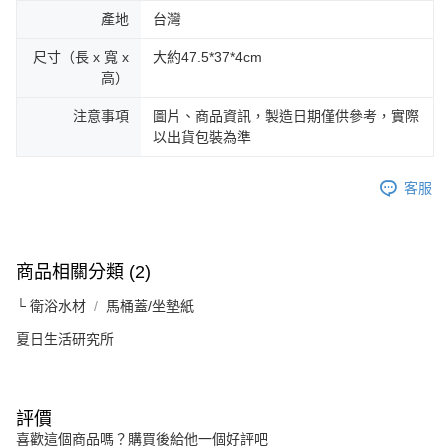
產地
台灣
尺寸（長 x 寬 x
大約47.5*37*4cm
高）
注意事項
圖片、商品資訊，製造日期僅供參考，實際
以出貨包裝為準
客服
商品相關分類 (2)
└ 衛浴水材
馬桶蓋/坐墊紙
夏日生活研究所
評價
喜歡這個商品嗎？購買後給他一個好評吧