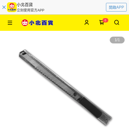
小北百貨
開啟APP
立刻使用官方APP
0
1
/
1