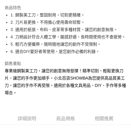
LINE Pay
商品特色
Apple Pay
1. 鋼製美工刀，堅固耐用，切割更精確。
2. 刀片易更換，不用擔心使用壽命短暫。
街口支付
3. 適用於紙張、布料、皮革等多種材質，讓您的創意無限。
悠遊付
4. 刀柄設計符合人體工學，握感舒適，長時間使用也不會疲勞。
5. 輕巧方便攜帶，隨時隨地讓您的創作不受限制。
Google Pay
6. 適合DIY愛好者等使用，是您創作必備的利器。
AFTEE先享後付
銷售重點
相關說明
專業級鋼製美工刀，讓您的創意無限發揮！精準切割、輕鬆更換刀
【關於「AFTEE先享後付」】
ATM付款
AFTEE先享後付是「在收到商品之後才付款」的支付方式。 讓您購物簡單
片，讓您的手作更加順手。小北百貨SHOWBA為您提供高品質美工
便利好安心！
刀，讓您的手作不再受限。適用於各種文具用品、DIY、手作等多種
１．簡單：不需註冊會員、不需綁卡、不需儲值。
運送方式
２．便利：只要手機號碼，簡訊認證，即可結帳。
場合。
３．安心：先確認商品／服務後，再付款。
全家取貨付款
每筆NT$60，滿NT$599(含以上)免運費
【「AFTEE先享後付」結帳流程】
１．於結帳方式選擇「AFTEE先享後付」後，將跳轉至「AFTEE先享後付」
付款後全家取貨
結帳頁面，進行簡訊認證並確認金額後，即可完成結帳。
詳細說明
商品規格
相關推薦
２．訂單成立數日內，您將收到繳費通知簡訊。
每筆NT$60，滿NT$599(含以上)免運費
３．收到繳費通知簡訊後14天內，點擊此簡訊中的連結，可透過四大超商／