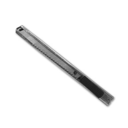
ATM／網路銀行／等多元方式進行付款，方視為交易完成。
7-11取貨付款
※ 請注意：結帳手續完成當下不需立刻繳費，但若您需要取消訂單，請聯絡
每筆NT$60，滿NT$599(含以上)免運費
購買商品的店家。未經商家同意取消之訂單仍視為有效，需透過AFTEE先享
後付繳納相關費用。
付款後7-11取貨
※ 交易是否成功請以「AFTEE先享後付 」之結帳頁面顯示為準，若有關於
是否繳費成功／繳費後需取消欲退款等相關疑問，請聯繫「AFTEE先享後付
每筆NT$60，滿NT$599(含以上)免運費
客戶支援中心」
https://netprotections.freshdesk.com/support/home
宅配
【注意事項】
１．透過由恩沛科技股份有限公司提供之「AFTEE先享後付」服務完成之交
每筆NT$120，滿NT$899(含以上)免運費
易，需依本服務之必要範圍內提供個人資料，並將交易相關給付款項請求債
權轉讓予恩沛科技股份有限公司。
２．關於個人資料處理事宜，請瀏覽以下網址：
https://aftee.tw/terms/#terms3
３．未成年的使用者請事先徵得法定代理人或監護人之同意方可使用
「AFTEE先享後付」，若未經同意申辦者引起之損失，本公司不負相關責
任。
４．使用「AFTEE先享後付」時，將依據個別帳號之用戶狀況，依本公司即
時審查核予不同之上限額度；若仍有額度不足之情形，本公司將視審查結果
請求用戶進行身份認證。
５．嚴禁一人註冊多個帳號或使用他人資訊註冊。若發現惡意使用之情形，
恩沛科技股份有限公司將有權停止該用戶之使用額度並採取法律行動。