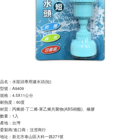
每筆NT$60，滿NT$599(含以上)免運費
購買商品的店家。未經商家同意取消之訂單仍視為有效，需透過AFTEE先享
後付繳納相關費用。
付款後7-11取貨
※ 交易是否成功請以「AFTEE先享後付 」之結帳頁面顯示為準，若有關於
是否繳費成功／繳費後需取消欲退款等相關疑問，請聯繫「AFTEE先享後付
每筆NT$60，滿NT$599(含以上)免運費
客戶支援中心」
https://netprotections.freshdesk.com/support/home
宅配
【注意事項】
１．透過由恩沛科技股份有限公司提供之「AFTEE先享後付」服務完成之交
每筆NT$120，滿NT$899(含以上)免運費
易，需依本服務之必要範圍內提供個人資料，並將交易相關給付款項請求債
權轉讓予恩沛科技股份有限公司。
２．關於個人資料處理事宜，請瀏覽以下網址：
https://aftee.tw/terms/#terms3
３．未成年的使用者請事先徵得法定代理人或監護人之同意方可使用
「AFTEE先享後付」，若未經同意申辦者引起之損失，本公司不負相關責
品名：水龍頭專用濾水頭(短)
任。
型號：A9409
４．使用「AFTEE先享後付」時，將依據個別帳號之用戶狀況，依本公司即
時審查核予不同之上限額度；若仍有額度不足之情形，本公司將視審查結果
規格：4.5X11公分
請求用戶進行身份認證。
耐熱度：60度
５．嚴禁一人註冊多個帳號或使用他人資訊註冊。若發現惡意使用之情形，
材質：丙烯腈-丁二烯-苯乙烯共聚物(ABS樹酯)、橡膠
恩沛科技股份有限公司將有權停止該用戶之使用額度並採取法律行動。
數量：1入
產地：台灣
委製商/進口商：汶澄商行
地址：新北市泰山區大科一路271號