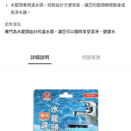
Apple Pay
水龍頭專用濾水頭，短款設計方便安裝，讓您的龍頭瞬間變身成
為淨水器。
街口支付
銷售重點
悠遊付
專門為水龍頭設計的濾水頭，讓您可以隨時享受潔淨、健康水
Google Pay
AFTEE先享後付
相關說明
詳細說明
相關推薦
【關於「AFTEE先享後付」】
ATM付款
AFTEE先享後付是「在收到商品之後才付款」的支付方式。 讓您購物簡單
便利好安心！
１．簡單：不需註冊會員、不需綁卡、不需儲值。
運送方式
２．便利：只要手機號碼，簡訊認證，即可結帳。
３．安心：先確認商品／服務後，再付款。
全家取貨付款
每筆NT$60，滿NT$599(含以上)免運費
【「AFTEE先享後付」結帳流程】
１．於結帳方式選擇「AFTEE先享後付」後，將跳轉至「AFTEE先享後付」
付款後全家取貨
結帳頁面，進行簡訊認證並確認金額後，即可完成結帳。
２．訂單成立數日內，您將收到繳費通知簡訊。
每筆NT$60，滿NT$599(含以上)免運費
３．收到繳費通知簡訊後14天內，點擊此簡訊中的連結，可透過四大超商／
ATM／網路銀行／等多元方式進行付款，方視為交易完成。
7-11取貨付款
※ 請注意：結帳手續完成當下不需立刻繳費，但若您需要取消訂單，請聯絡