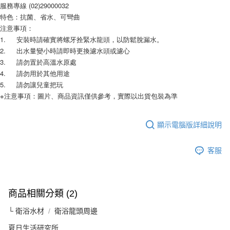
服務專線 (02)29000032
特色：抗菌、省水、可彎曲
注意事項：
1.	安裝時請確實將螺牙拴緊水龍頭，以防鬆脫漏水。
2.	出水量變小時請即時更換濾水頭或濾心
3.	請勿置於高溫水原處
4.	請勿用於其他用途
5.	請勿讓兒童把玩
※注意事項：圖片、商品資訊僅供參考，實際以出貨包裝為準
顯示電腦版詳細說明
客服
商品相關分類 (2)
└ 衛浴水材
衛浴龍頭周邊
夏日生活研究所